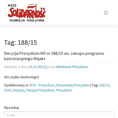
Skip
to
content
Tag:
188/15
Decyzja Prezydium KK nr 188/15 ws. zakupu programu
kancelaryjnego Rejakt
Napisany w dniu
29.10.2015
|
przez
Sekretariat Prezydium
(do użytku służbowego)
Opublikowany w
2015 - Prezydium
,
Dokumenty Prezydium
|
Tagi
188/15
,
2015
,
Decyzja
,
Decyzja Prezydium
,
Prezydium
Wyszukaj