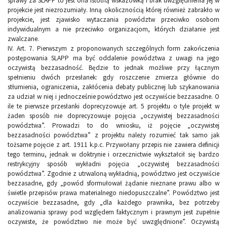
sprawy za SLAPP to jest ona istotną wskazówką i brak uwzględnienia jej w
projekcie jest niezrozumiały. Inną okolicznością której również zabrakło w
projekcie, jest zjawisko wytaczania powództw przeciwko osobom
indywidualnym a nie przeciwko organizacjom, których działanie jest
zwalczane.
IV. Art. 7. Pierwszym z proponowanych szczególnych form zakończenia
postępowania SLAPP ma być oddalenie powództwa z uwagi na jego
oczywistą bezzasadność. Będzie to jednak możliwe przy łącznym
spełnieniu dwóch przesłanek: gdy roszczenie zmierza głównie do
stłumienia, ograniczenia, zakłócenia debaty publicznej lub szykanowania
za udział w niej i jednocześnie powództwo jest oczywiście bezzasadne. O
ile te pierwsze przesłanki doprecyzowuje art. 5 projektu o tyle projekt w
żaden sposób nie doprecyzowuje pojęcia „oczywistej bezzasadności
powództwa”. Prowadzi to do wniosku, iż pojęcie „oczywistej
bezzasadności powództwa” z projektu należy rozumieć tak samo jak
tożsame pojęcie z art. 1911 k.p.c. Przywołany przepis nie zawiera definicji
tego terminu, jednak w doktrynie i orzecznictwie wykształcił się bardzo
restrykcyjny sposób wykładni pojęcia „oczywistej bezzasadności
powództwa”. Zgodnie z utrwaloną wykładnią, powództwo jest oczywiście
bezzasadne, gdy „powód sformułował żądanie nieznane prawu albo w
świetle przepisów prawa materialnego niedopuszczalne”. Powództwo jest
oczywiście bezzasadne, gdy „dla każdego prawnika, bez potrzeby
analizowania sprawy pod względem faktycznym i prawnym jest zupełnie
oczywiste, że powództwo nie może być uwzględnione”. Oczywistą