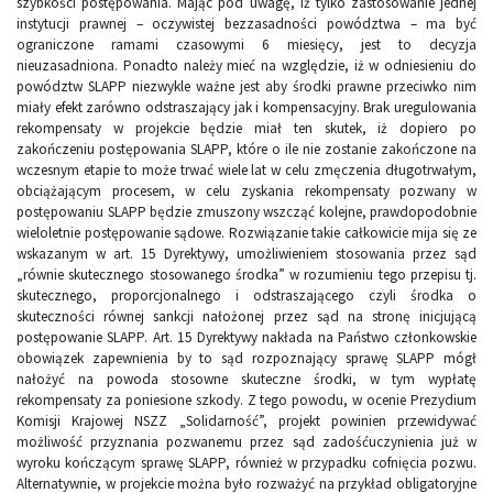
szybkości postępowania. Mając pod uwagę, iż tylko zastosowanie jednej
instytucji prawnej – oczywistej bezzasadności powództwa – ma być
ograniczone ramami czasowymi 6 miesięcy, jest to decyzja
nieuzasadniona. Ponadto należy mieć na względzie, iż w odniesieniu do
powództw SLAPP niezwykle ważne jest aby środki prawne przeciwko nim
miały efekt zarówno odstraszający jak i kompensacyjny. Brak uregulowania
rekompensaty w projekcie będzie miał ten skutek, iż dopiero po
zakończeniu postępowania SLAPP, które o ile nie zostanie zakończone na
wczesnym etapie to może trwać wiele lat w celu zmęczenia długotrwałym,
obciążającym procesem, w celu zyskania rekompensaty pozwany w
postępowaniu SLAPP będzie zmuszony wszcząć kolejne, prawdopodobnie
wieloletnie postępowanie sądowe. Rozwiązanie takie całkowicie mija się ze
wskazanym w art. 15 Dyrektywy, umożliwieniem stosowania przez sąd
„równie skutecznego stosowanego środka” w rozumieniu tego przepisu tj.
skutecznego, proporcjonalnego i odstraszającego czyli środka o
skuteczności równej sankcji nałożonej przez sąd na stronę inicjującą
postępowanie SLAPP. Art. 15 Dyrektywy nakłada na Państwo członkowskie
obowiązek zapewnienia by to sąd rozpoznający sprawę SLAPP mógł
nałożyć na powoda stosowne skuteczne środki, w tym wypłatę
rekompensaty za poniesione szkody. Z tego powodu, w ocenie Prezydium
Komisji Krajowej NSZZ „Solidarność”, projekt powinien przewidywać
możliwość przyznania pozwanemu przez sąd zadośćuczynienia już w
wyroku kończącym sprawę SLAPP, również w przypadku cofnięcia pozwu.
Alternatywnie, w projekcie można było rozważyć na przykład obligatoryjne