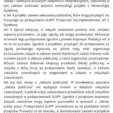
ustawy i uniknięcia przyszłych wątpliwości interpretacyjnych, należałoby w
tym zakresie zachować spójność terminologii projektu z terminologią
Dyrektywy.
II. Art. 4 projektu zawiera wskazanie podmiotów, które mogą przystąpić do
toczącego się postępowania SLAPP. Przepis ten ma implementować art. 9
Dyrektywy.
Art. 9 wprost wskazuje, iż związki zawodowe powinny móc udzielać
wsparcia pozwanemu, za jego zgodą, lub mogły przekazywać informacje
w ramach tego postępowania zgodnie z prawem krajowym. Redakcja art. 4
na to nie pozwala. Zgodnie z projektem, przystąpić do postępowania za
zgodą pozwanego wyrażoną na piśmie mają mieć organizacje
pozarządowe, mające w zakresie swoich statutowych zadań ochronę osób
uczestniczących w debacie publicznej, a także organizacje pozarządowe,
których zadania statutowe obejmują przedmiot debaty publicznej, w
związku z którą toczy się postępowanie. Warto zauważyć, iż zadania
związków zawodowych są uregulowane w ustawie o związkach
zawodowych.
Nie ma tam mowy o „debacie publicznej”. W konsekwencji wyrażenie
„debata publiczna” nie występuje również w statutach związków
zawodowych. A jednak unijny ustawodawca przewidział udział związków
zawodowych w postępowaniach SLAPP. Zgodnie z przepisami krajowymi
Związki zawodowe mogą wspierać pracownika w sprawach z zakresu
prawa pracy. Postępowania SLAPP prowadzone są na podstawie innych
przepisów. Prowadzi to do wniosku, iż sformułowanie zawarte w projekcie