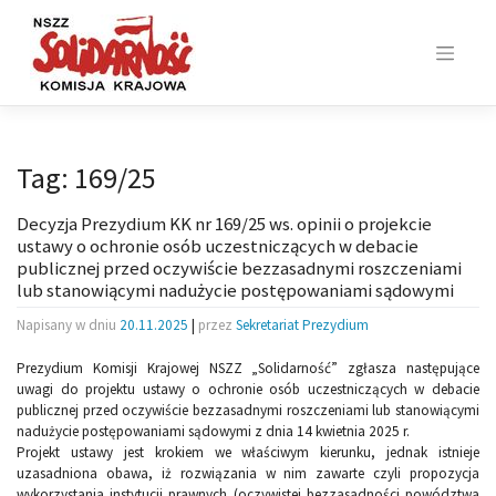
Skip
to
content
Tag:
169/25
Decyzja Prezydium KK nr 169/25 ws. opinii o projekcie
ustawy o ochronie osób uczestniczących w debacie
publicznej przed oczywiście bezzasadnymi roszczeniami
lub stanowiącymi nadużycie postępowaniami sądowymi
Napisany w dniu
20.11.2025
|
przez
Sekretariat Prezydium
Prezydium Komisji Krajowej NSZZ „Solidarność” zgłasza następujące
uwagi do projektu ustawy o ochronie osób uczestniczących w debacie
publicznej przed oczywiście bezzasadnymi roszczeniami lub stanowiącymi
nadużycie postępowaniami sądowymi z dnia 14 kwietnia 2025 r.
Projekt ustawy jest krokiem we właściwym kierunku, jednak istnieje
uzasadniona obawa, iż rozwiązania w nim zawarte czyli propozycja
wykorzystania instytucji prawnych (oczywistej bezzasadności powództwa