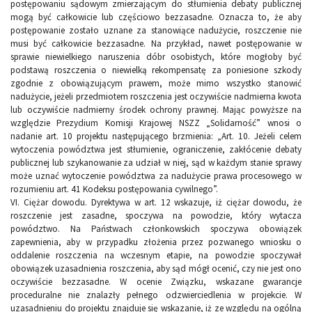
postępowaniu sądowym zmierzającym do stłumienia debaty publicznej
mogą być całkowicie lub częściowo bezzasadne. Oznacza to, że aby
postępowanie zostało uznane za stanowiące nadużycie, roszczenie nie
musi być całkowicie bezzasadne. Na przykład, nawet postępowanie w
sprawie niewielkiego naruszenia dóbr osobistych, które mogłoby być
podstawą roszczenia o niewielką rekompensatę za poniesione szkody
zgodnie z obowiązującym prawem, może mimo wszystko stanowić
nadużycie, jeżeli przedmiotem roszczenia jest oczywiście nadmierna kwota
lub oczywiście nadmierny środek ochrony prawnej. Mając powyższe na
względzie Prezydium Komisji Krajowej NSZZ „Solidarność” wnosi o
nadanie art. 10 projektu następującego brzmienia: „Art. 10. Jeżeli celem
wytoczenia powództwa jest stłumienie, ograniczenie, zakłócenie debaty
publicznej lub szykanowanie za udział w niej, sąd w każdym stanie sprawy
może uznać wytoczenie powództwa za nadużycie prawa procesowego w
rozumieniu art. 41 Kodeksu postępowania cywilnego”.
VI. Ciężar dowodu. Dyrektywa w art. 12 wskazuje, iż ciężar dowodu, że
roszczenie jest zasadne, spoczywa na powodzie, który wytacza
powództwo. Na Państwach członkowskich spoczywa obowiązek
zapewnienia, aby w przypadku złożenia przez pozwanego wniosku o
oddalenie roszczenia na wczesnym etapie, na powodzie spoczywał
obowiązek uzasadnienia roszczenia, aby sąd mógł ocenić, czy nie jest ono
oczywiście bezzasadne. W ocenie Związku, wskazane gwarancje
proceduralne nie znalazły pełnego odzwierciedlenia w projekcie. W
uzasadnieniu do projektu znajduje się wskazanie, iż ze względu na ogólną