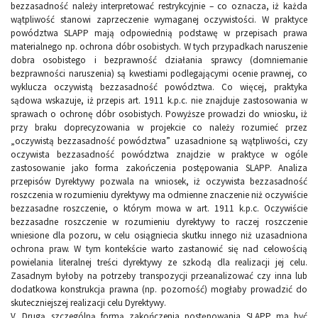
bezzasadność należy interpretować restrykcyjnie – co oznacza, iż każda
wątpliwość stanowi zaprzeczenie wymaganej oczywistości. W praktyce
powództwa SLAPP mają odpowiednią podstawę w przepisach prawa
materialnego np. ochrona dóbr osobistych. W tych przypadkach naruszenie
dobra osobistego i bezprawność działania sprawcy (domniemanie
bezprawności naruszenia) są kwestiami podlegającymi ocenie prawnej, co
wyklucza oczywistą bezzasadność powództwa. Co więcej, praktyka
sądowa wskazuje, iż przepis art. 1911 k.p.c. nie znajduje zastosowania w
sprawach o ochronę dóbr osobistych. Powyższe prowadzi do wniosku, iż
przy braku doprecyzowania w projekcie co należy rozumieć przez
„oczywistą bezzasadność powództwa” uzasadnione są wątpliwości, czy
oczywista bezzasadność powództwa znajdzie w praktyce w ogóle
zastosowanie jako forma zakończenia postępowania SLAPP. Analiza
przepisów Dyrektywy pozwala na wniosek, iż oczywista bezzasadność
roszczenia w rozumieniu dyrektywy ma odmienne znaczenie niż oczywiście
bezzasadne roszczenie, o którym mowa w art. 1911 k.p.c. Oczywiście
bezzasadne roszczenie w rozumieniu dyrektywy to raczej roszczenie
wniesione dla pozoru, w celu osiągniecia skutku innego niż uzasadniona
ochrona praw. W tym kontekście warto zastanowić się nad celowością
powielania literalnej treści dyrektywy ze szkodą dla realizacji jej celu.
Zasadnym byłoby na potrzeby transpozycji przeanalizować czy inna lub
dodatkowa konstrukcja prawna (np. pozorność) mogłaby prowadzić do
skuteczniejszej realizacji celu Dyrektywy.
V. Drugą szczególną formą zakończenia postępowania SLAPP ma być