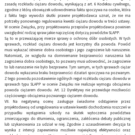
zasadę rozkładu ciężaru dowodu, wynikającą z art. 6 Kodeksu cywilnego,
zgodnie z którą obowiązek udowodnienia faktu spoczywa na osobie, która
z faktu tego wywodzi skutki prawne projektodawca uznał, że nie ma
potrzeby ponownego regulowania kwestii ciężaru dowodu w treści ustawy.
W ocenie Związku, przy projektowaniu przepisów projektodawca powinien
uwzględnić rodzaj spraw jakie najczęściej dotyczą powództw SLAPP.
Są to w przeważającej mierze sprawy o ochronę dóbr osobistych. W tych
sprawach, rozkład ciężaru dowodu jest korzystny dla powoda. Powód
musi wykazać istnienie dobra osobistego i jego zagrożenie lub naruszenie.
Natomiast, ze względu na domniemanie bezprawności naruszenia lub
zagrożenia dobra osobistego, to pozwany musi udowodnić, że zagrożenie
to lub naruszenie nie było bezprawne. Tym samym, w tych sprawach ciężar
dowodu wykazania braku bezprawności działań spoczywa na pozwanym.
Z tego powodu pozostawienie ogólnych reguł rozkładu ciężaru dowodu w
sprawach typu SLAPP w ocenie Związku nie realizuje wymogu obciążenia
powoda ciężarem dowodu. Art. 12 Dyrektywy nie przewiduje możliwości
częściowego obciążenia pozwanego ciężarem dowodu.
VII. Na negatywną ocenę zasługuje świadome odstąpienie przez
projektodawcę od uregulowania w ustawie kwestii dochodzenia roszczeń w
przypadku wystąpienia szkody na skutek wytoczenia powództwa
zmierzającego do stłumienia, ograniczenia, zakłócenia debaty publicznej
lub szykanowania za udział w niej. Zgodnie z uzasadnieniem decyzja ta
wynika z intencji zapewnienia możliwie największej efektywności oraz