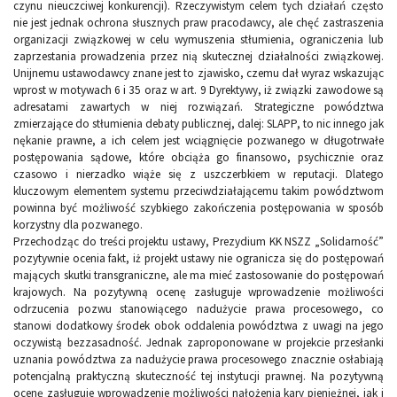
czynu nieuczciwej konkurencji). Rzeczywistym celem tych działań często
nie jest jednak ochrona słusznych praw pracodawcy, ale chęć zastraszenia
organizacji związkowej w celu wymuszenia stłumienia, ograniczenia lub
zaprzestania prowadzenia przez nią skutecznej działalności związkowej.
Unijnemu ustawodawcy znane jest to zjawisko, czemu dał wyraz wskazując
wprost w motywach 6 i 35 oraz w art. 9 Dyrektywy, iż związki zawodowe są
adresatami zawartych w niej rozwiązań. Strategiczne powództwa
zmierzające do stłumienia debaty publicznej, dalej: SLAPP, to nic innego jak
nękanie prawne, a ich celem jest wciągnięcie pozwanego w długotrwałe
postępowania sądowe, które obciąża go finansowo, psychicznie oraz
czasowo i nierzadko wiąże się z uszczerbkiem w reputacji. Dlatego
kluczowym elementem systemu przeciwdziałającemu takim powództwom
powinna być możliwość szybkiego zakończenia postępowania w sposób
korzystny dla pozwanego.
Przechodząc do treści projektu ustawy, Prezydium KK NSZZ „Solidarność”
pozytywnie ocenia fakt, iż projekt ustawy nie ogranicza się do postępowań
mających skutki transgraniczne, ale ma mieć zastosowanie do postępowań
krajowych. Na pozytywną ocenę zasługuje wprowadzenie możliwości
odrzucenia pozwu stanowiącego nadużycie prawa procesowego, co
stanowi dodatkowy środek obok oddalenia powództwa z uwagi na jego
oczywistą bezzasadność. Jednak zaproponowane w projekcie przesłanki
uznania powództwa za nadużycie prawa procesowego znacznie osłabiają
potencjalną praktyczną skuteczność tej instytucji prawnej. Na pozytywną
ocenę zasługuje wprowadzenie możliwości nałożenia kary pieniężnej, jak i