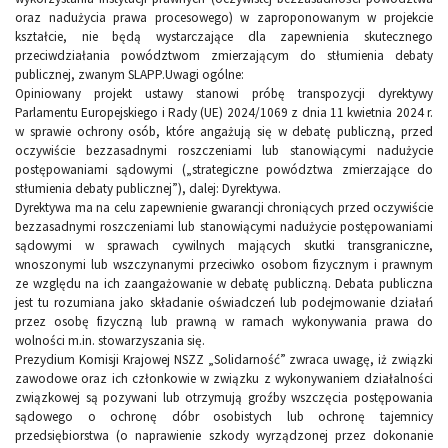
oraz nadużycia prawa procesowego) w zaproponowanym w projekcie
kształcie, nie będą wystarczające dla zapewnienia skutecznego
przeciwdziałania powództwom zmierzającym do stłumienia debaty
publicznej, zwanym SLAPP.Uwagi ogólne:
Opiniowany projekt ustawy stanowi próbę transpozycji dyrektywy
Parlamentu Europejskiego i Rady (UE) 2024/1069 z dnia 11 kwietnia 2024 r.
w sprawie ochrony osób, które angażują się w debatę publiczną, przed
oczywiście bezzasadnymi roszczeniami lub stanowiącymi nadużycie
postępowaniami sądowymi („strategiczne powództwa zmierzające do
stłumienia debaty publicznej”), dalej: Dyrektywa.
Dyrektywa ma na celu zapewnienie gwarancji chroniących przed oczywiście
bezzasadnymi roszczeniami lub stanowiącymi nadużycie postępowaniami
sądowymi w sprawach cywilnych mających skutki transgraniczne,
wnoszonymi lub wszczynanymi przeciwko osobom fizycznym i prawnym
ze względu na ich zaangażowanie w debatę publiczną. Debata publiczna
jest tu rozumiana jako składanie oświadczeń lub podejmowanie działań
przez osobę fizyczną lub prawną w ramach wykonywania prawa do
wolności m.in. stowarzyszania się.
Prezydium Komisji Krajowej NSZZ „Solidarność” zwraca uwagę, iż związki
zawodowe oraz ich członkowie w związku z wykonywaniem działalności
związkowej są pozywani lub otrzymują groźby wszczęcia postępowania
sądowego o ochronę dóbr osobistych lub ochronę tajemnicy
przedsiębiorstwa (o naprawienie szkody wyrządzonej przez dokonanie