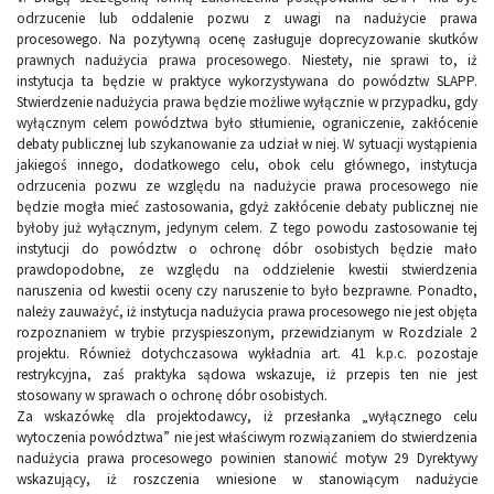
odrzucenie lub oddalenie pozwu z uwagi na nadużycie prawa
procesowego. Na pozytywną ocenę zasługuje doprecyzowanie skutków
prawnych nadużycia prawa procesowego. Niestety, nie sprawi to, iż
instytucja ta będzie w praktyce wykorzystywana do powództw SLAPP.
Stwierdzenie nadużycia prawa będzie możliwe wyłącznie w przypadku, gdy
wyłącznym celem powództwa było stłumienie, ograniczenie, zakłócenie
debaty publicznej lub szykanowanie za udział w niej. W sytuacji wystąpienia
jakiegoś innego, dodatkowego celu, obok celu głównego, instytucja
odrzucenia pozwu ze względu na nadużycie prawa procesowego nie
będzie mogła mieć zastosowania, gdyż zakłócenie debaty publicznej nie
byłoby już wyłącznym, jedynym celem. Z tego powodu zastosowanie tej
instytucji do powództw o ochronę dóbr osobistych będzie mało
prawdopodobne, ze względu na oddzielenie kwestii stwierdzenia
naruszenia od kwestii oceny czy naruszenie to było bezprawne. Ponadto,
należy zauważyć, iż instytucja nadużycia prawa procesowego nie jest objęta
rozpoznaniem w trybie przyspieszonym, przewidzianym w Rozdziale 2
projektu. Również dotychczasowa wykładnia art. 41 k.p.c. pozostaje
restrykcyjna, zaś praktyka sądowa wskazuje, iż przepis ten nie jest
stosowany w sprawach o ochronę dóbr osobistych.
Za wskazówkę dla projektodawcy, iż przesłanka „wyłącznego celu
wytoczenia powództwa” nie jest właściwym rozwiązaniem do stwierdzenia
nadużycia prawa procesowego powinien stanowić motyw 29 Dyrektywy
wskazujący, iż roszczenia wniesione w stanowiącym nadużycie