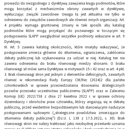
prowadzi do niezgodnego z dyrektywą zawężenia kręgu podmiotów, które
mogą korzystać z mechanizmów obrony zawartych w dyrektywie,
wykluczając związki zawodowe. Uwaga ta jest aktualna nie tylko w
odniesieniu do związków zawodowych ale również innych organizacji. Art.
4 projektu wymaga gruntownej zmiany w taki sposób aby katalog
podmiotów które mogą przystąpić do pozwanego w toczącym się
postępowaniu SLAPP uwzględniał wszystkie podmioty wskazane w art. 9
Dyrektywy.
III. Art. 5 zawiera katalog okoliczności, które miałyby wskazywać, że
postępowanie zmierza głównie do stłumienia, ograniczenia, zakłócenia
debaty publicznej lub szykanowania za udział w niej. Katalog ten nie
zawiera odniesienia do braku równowagi miedzy stronami. O braku
równowagi sił mówi sama Dyrektywa w motywach 15 i 42 oraz w art. 4 pkt.
3. Brak równowagi stron jest jednym z elementów definicyjnych, zawartych
również w rekomendacji Rady Europy CM/Rec (2024)2 dla państw
członkowskich w sprawie przeciwdziałania stosowaniu strategicznych
pozwów przeciwko uczestnictwu publicznemu (SLAPP) oraz w Zaleceniu
Komisji (UE) 2022/758 z dnia 27 kwietnia 2022 r. w sprawie ochrony
dziennikarzy i obrońców praw człowieka, którzy angażują się w debatę
publiczną, przed ewidentnie bezpodstawnymi lub stanowiącymi nadużycie
postępowaniami sądowymi („strategiczne powództwa zmierzające do
stłumienia debaty publicznej”) (Dz.U. L 138 z 17.5.2022, s. 30). Brak
równowagi stron nie należy traktować jako niezbędnej przesłanki uznania