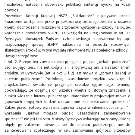
możliwości nałożenia obowiązku publikacji sentencji wyroku na koszt
powoda.
Prezydium Komisji Krajowej NSZZ „Solidarność” negatywnie ocenia
świadome odstąpienie przez projektodawcę od uregulowania w ustawie
kwestii dochodzenia roszczeń w przypadku wystąpienia szkody na skutek
wytoczenia powództwa SLAPP, ze względu na uregulowany w art. 15
Dyrektywy obowiązek Państwa członkowskiego zapewnienia by sąd
rozpoznający sprawę SLAPP nakładania na powoda stosownych
skutecznych środków, w tym wypłatę rekompensaty za poniesione szkody.
Uwagi szczegółowe:
I. Art. 2. Przepis ten zawiera definicję legalną pojęcia „debata publiczna”.
Jednak jego treść nie jest spójna ani z Dyrektywą ani z uzasadnieniem
projektu. W Dyrektywie (art. 4 pkt. 1 i 2) jest mowa o „sprawie leżącej w
interesie publicznym”. Podobnie, uzasadnienie projektu wskazuje, iż
projektodawca świadomie przyjmuje szerokie ujęcie tego terminu,
podkreślając, że obejmuje on wszelkie kwestie o istotnym znaczeniu z
punktu widzenia interesu publicznego. Natomiast w projekciejest mowa o
„sprawach mogących budzić uzasadnione zainteresowanie społeczne”.
Zakres przedmiotowy wyrażenia „sprawa leżąca w interesie publicznym.” i
wyrażenia „sprawa mogąca budzić uzasadnione zainteresowanie
społeczne” nie jest taki sam. Motywy Dyrektywy wskazując na sprawy jakie są
objęte jej zakresem odwołuje się do interesu publicznego, nie do
zainteresowania społecznego. W celu zachowania spójności przepisów