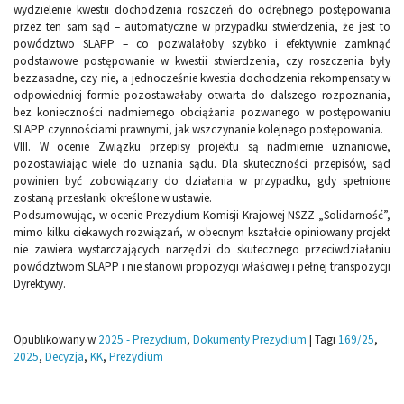
wydzielenie kwestii dochodzenia roszczeń do odrębnego postępowania
przez ten sam sąd – automatyczne w przypadku stwierdzenia, że jest to
powództwo SLAPP – co pozwalałoby szybko i efektywnie zamknąć
podstawowe postępowanie w kwestii stwierdzenia, czy roszczenia były
bezzasadne, czy nie, a jednocześnie kwestia dochodzenia rekompensaty w
odpowiedniej formie pozostawałaby otwarta do dalszego rozpoznania,
bez konieczności nadmiernego obciążania pozwanego w postępowaniu
SLAPP czynnościami prawnymi, jak wszczynanie kolejnego postępowania.
VIII. W ocenie Związku przepisy projektu są nadmiernie uznaniowe,
pozostawiając wiele do uznania sądu. Dla skuteczności przepisów, sąd
powinien być zobowiązany do działania w przypadku, gdy spełnione
zostaną przesłanki określone w ustawie.
Podsumowując, w ocenie Prezydium Komisji Krajowej NSZZ „Solidarność”,
mimo kilku ciekawych rozwiązań, w obecnym kształcie opiniowany projekt
nie zawiera wystarczających narzędzi do skutecznego przeciwdziałaniu
powództwom SLAPP i nie stanowi propozycji właściwej i pełnej transpozycji
Dyrektywy.
Opublikowany w
2025 - Prezydium
,
Dokumenty Prezydium
|
Tagi
169/25
,
2025
,
Decyzja
,
KK
,
Prezydium