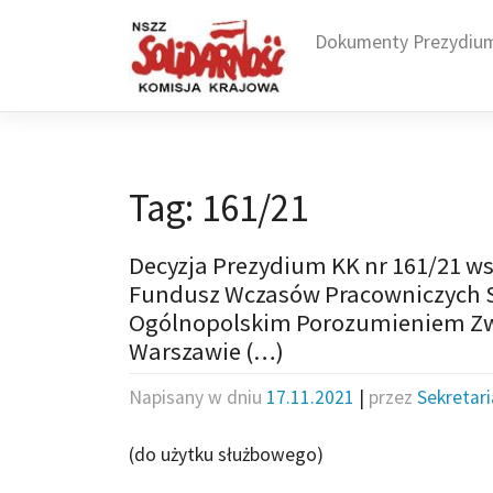
Skip
to
Dokumenty Prezydiu
content
Tag:
161/21
Decyzja Prezydium KK nr 161/21 ws
Fundusz Wczasów Pracowniczych Sp.
Ogólnopolskim Porozumieniem Zw
Warszawie (…)
Napisany w dniu
17.11.2021
|
przez
Sekretar
(do użytku służbowego)