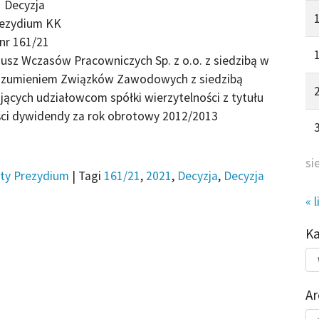
Decyzja
ezydium KK
nr 161/21
usz Wczasów Pracowniczych Sp. z o.o. z siedzibą w
ozumieniem Związków Zawodowych z siedzibą
ących udziałowcom spółki wierzytelności z tytułu
ści dywidendy za rok obrotowy 2012/2013
si
ty Prezydium
|
Tagi
161/21
,
2021
,
Decyzja
,
Decyzja
« l
K
Kat
do
Ar
Ar