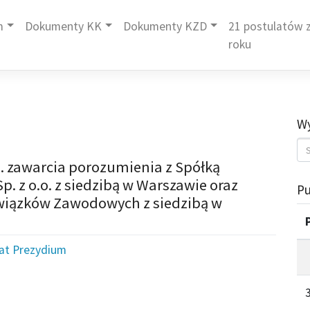
m
Dokumenty KK
Dokumenty KZD
21 postulatów z
roku
Wy
. zawarcia porozumienia z Spółką
 z o.o. z siedzibą w Warszawie oraz
Pu
iązków Zawodowych z siedzibą w
iat Prezydium