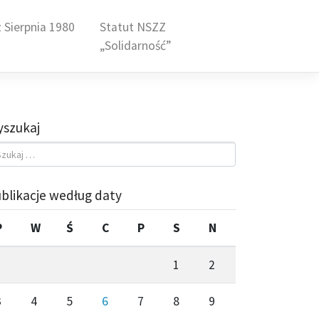
 Sierpnia 1980
Statut NSZZ
„Solidarność”
szukaj
blikacje według daty
P
W
Ś
C
P
S
N
1
2
3
4
5
6
7
8
9