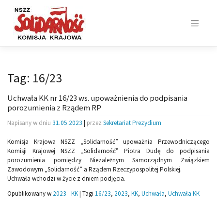
Skip
to
content
Tag:
16/23
Uchwała KK nr 16/23 ws. upoważnienia do podpisania
porozumienia z Rządem RP
Napisany w dniu
31.05.2023
|
przez
Sekretariat Prezydium
Komisja Krajowa NSZZ „Solidarność” upoważnia Przewodniczącego
Komisji Krajowej NSZZ „Solidarność” Piotra Dudę do podpisania
porozumienia pomiędzy Niezależnym Samorządnym Związkiem
Zawodowym „Solidarność” a Rządem Rzeczypospolitej Polskiej.
Uchwała wchodzi w życie z dniem podjęcia.
Opublikowany w
2023 - KK
|
Tagi
16/23
,
2023
,
KK
,
Uchwała
,
Uchwała KK