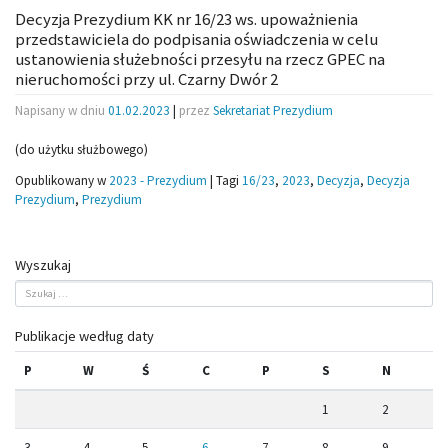
Decyzja Prezydium KK nr 16/23 ws. upoważnienia
przedstawiciela do podpisania oświadczenia w celu
ustanowienia służebności przesyłu na rzecz GPEC na
nieruchomości przy ul. Czarny Dwór 2
Napisany w dniu
01.02.2023
|
przez
Sekretariat Prezydium
(do użytku służbowego)
Opublikowany w
2023 - Prezydium
|
Tagi
16/23
,
2023
,
Decyzja
,
Decyzja
Prezydium
,
Prezydium
Wyszukaj
Publikacje według daty
P
W
Ś
C
P
S
N
1
2
3
4
5
6
7
8
9