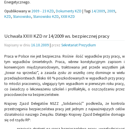
Energetycznego.
Opublikowany w
2009 - 23 KZD
,
Dokumenty KZD
|
Tagi
14/2009
,
2009
,
KZD
,
Stanowisko
,
Stanowisko KZD
,
XXIII KZD
Uchwała XXIII KZD nr 14/2009 ws. bezpiecznej pracy
Napisany w dniu
16.10.2009
|
przez
Sekretariat Prezydium
Praca w Polsce nie jest bezpieczna. Rośnie ilość wypadków przy pracy, w
tym wypadków śmiertelnych. Praca, wbrew konstytucyjnym zapisom i
konwencjom międzynarodowym, traktowana jest przede wszystkim jak
„towar na sprzedaż”, a zasada
zysku za wszelką cenę
dominuje w wielu
przedsiębiorstwach. Blisko 60 % poszkodowanych w wypadkach przy pracy
to młodzi pracownicy, ulegający tym wypadkom w pierwszym roku pracy,
co świadczy o lekceważeniu szkoleń i profilaktyki, o oszczędzaniu przez
pracodawców na bezpieczeństwie.
Krajowy Zjazd Delegatów NSZZ „Solidarność” podkreśla, że kontrola
przestrzegania bezpieczeństwa pracy jest jednym z najważniejszych celów
działalności naszego Związku. Dlatego Krajowy Zjazd Delegatów domaga
się od rządu RP:
– przyjęcia strategii na rzecz bezpieczeństwa pracy, uwzględniającej