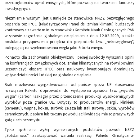
przedsiębiorców opłat emisyjnych, które pozwolą na tworzenie funduszy
inwestycyjnych.
Niezmiernie ważnym jest usunięcie ze stanowiska MKZZ bezwzględnego
poparcia tez IPCC (Międzyrządowy Panel ds. zmian klimatu) budzących
kontrowersje zawarte m.in. w stanowisku Komitetu Nauk Geologicznych PAN
w sprawie zagrożenia globalnym ociepleniem z dnia 12.02.2009, a także
postulatu przyspieszenia przejścia do gospodarki tzw. „niskowęglowej”,
polegającej na wyeliminowaniu węgla jako źródła energii.
Ponadto dla zachowania obiektywizmu i pełnej swobody wyrażania opinii
na konferencjach związkowych dot. zmian klimatycznych na równi powinni
uczestniczyć eksperci IPCC oraz naukowcy kwestionujący dominujący
wpływ działalności ludzkiej na globalne ocieplenie.
Brak możliwości wyegzekwowania od państw spoza UE stosowania
rozwiązań Pakietu doprowadzi do wystąpienia zjawiska tzw. „wycieku
węgla” (carbon leakage) przez przenoszenie produkcji wysokoemisyjnych
wyrobów poza granice UE. Dotyczy to producentów energii, klinkieru
(cementu), wapna, koksu, surówki żelaza lub stali surowej, szkła, wyrobów
ceramicznych, papieru lub tektury powodując likwidację miejsc pracy w tych
gałęziach przemysłu.
Tylko spełnienie wyżej wymienionych postulatów pozwoli NSZZ
„Solidarność” zaakceptować warunki realizacji Pakietu Klimatyczno-