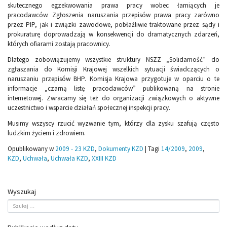
skutecznego egzekwowania prawa pracy wobec łamiących je
pracodawców. Zgłoszenia naruszania przepisów prawa pracy zarówno
przez PIP, jak i związki zawodowe, pobłażliwie traktowane przez sądy i
prokuraturę doprowadzają w konsekwencji do dramatycznych zdarzeń,
których ofiarami zostają pracownicy.
Dlatego zobowiązujemy wszystkie struktury NSZZ „Solidarność” do
zgłaszania do Komisji Krajowej wszelkich sytuacji świadczących o
naruszaniu przepisów BHP. Komisja Krajowa przygotuje w oparciu o te
informacje „czarną listę pracodawców” publikowaną na stronie
internetowej. Zwracamy się też do organizacji związkowych o aktywne
uczestnictwo i wsparcie działań społecznej inspekcji pracy.
Musimy wszyscy rzucić wyzwanie tym, którzy dla zysku szafują często
ludzkim życiem i zdrowiem.
Opublikowany w
2009 - 23 KZD
,
Dokumenty KZD
|
Tagi
14/2009
,
2009
,
KZD
,
Uchwała
,
Uchwała KZD
,
XXIII KZD
Wyszukaj