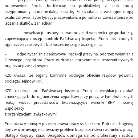
odpowiednie środki budżetowe na profilaktykę; z całą mocą
przypominamy fundamentalną zasadę, że działania prewencyjne mogą
ocalić zdrowie i życie tysięcy pracowników, a ponadto są zawsze tańsze od
leczenia skutków zaniedbań;
– nowelizacji ustawy o swobodzie działalności gospodarczej,
zapewniającą dostęp kontroli Państwowej Inspekcji Pracy bez żadnych
ograniczeń czasowych i bez wcześniejszego ostrzegania;
– odpolitycznienia państwowej inspekcji pracy np. poprzez wyłanianie
Głównego Inspektora Pracy w drodze porozumienia reprezentatywnych
organizacji związkowych.
KZD uważa, że organy kontrolne podległe obecnie rządowi powinny
podlegać sejmowi RP.
KZD oczekuje od Państwowej Inspekcji Pracy intensyfikacji działań
zmierzających do ograniczenia wypadków przy pracy, w tym skutecznych
reakcji wobec pracodawców lekceważących warunki BHP i ścisłej
współpracy
z organizacjami związkowymi.
Pracodawcy łamiący przepisy prawa pracy są bezkarni. Potrzeba tragedii,
aby zwrócić uwagę na poważny problem bezpieczeństwa i warunków pracy.
Dlatego Krajowy Zjazd Delegatów domaga się od prokuratury i sądów