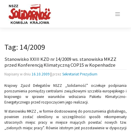
Skip
to
content
Tag:
14/2009
Stanowisko XXIII KZD nr 14/2009 ws. stanowiska MKZZ
przed Konferencją Klimatyczną COP15 w Kopenhadze
Napisany w dniu
16.10.2009
|
przez
Sekretariat Prezydium
Krajowy Zjazd Delegatów NSZZ „Solidarność” oczekuje podpisania
porozumienia pomiędzy centralami związkowymi szczebla europejskiego i
krajowego w sprawie warunków wdrażania Pakietu Klimatyczno-
Energetycznego przed rozpoczęciem jego realizacji.
W stanowisku MKZZ , w formie dostosowanej do porozumienia globalnego,
powinien zostać określony w szczególności sposób rekompensaty
utraconych miejsc pracy w miejsce mających powstać nowych tzw.
„zielonych miejsc pracy”. Równie istotnym jest pozostawienie w dyspozycji