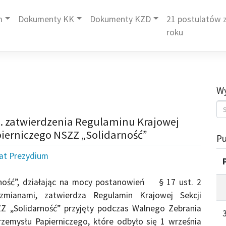
m
Dokumenty KK
Dokumenty KZD
21 postulatów z
roku
Wy
s. zatwierdzenia Regulaminu Krajowej
ierniczego NSZZ „Solidarność”
Pu
iat Prezydium
rność”, działając na mocy postanowień § 17 ust. 2
mianami, zatwierdza Regulamin Krajowej Sekcji
Z „Solidarność” przyjęty podczas Walnego Zebrania
zemysłu Papierniczego, które odbyło się 1 września