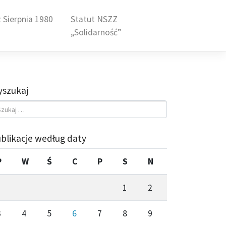
 Sierpnia 1980
Statut NSZZ
„Solidarność”
szukaj
blikacje według daty
P
W
Ś
C
P
S
N
1
2
3
4
5
6
7
8
9