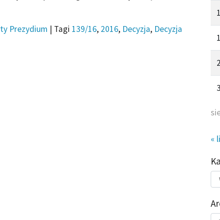
ty Prezydium
|
Tagi
139/16
,
2016
,
Decyzja
,
Decyzja
si
« l
K
Kat
do
Ar
Ar