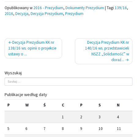
Opublikowany w
2016 - Prezydium
,
Dokumenty Prezydium
|
Tagi
139/16
,
2016
,
Decyzja
,
Decyzja Prezydium
,
Prezydium
Nawigacja
Decyzja Prezydium KK nr
Decyzja Prezydium KK nr
wpisu
138/16 ws. opinii o projekcie
140/16 ws. przedstawicieli
ustawy o ...
NSZZ „Solidarność” w
doraź...
Wyszukaj
Publikacje według daty
P
W
Ś
C
P
S
N
1
2
3
4
5
6
7
8
9
10
11