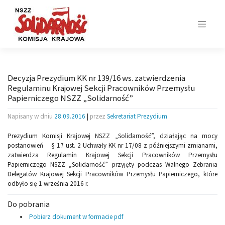
Skip
to
content
Decyzja Prezydium KK nr 139/16 ws. zatwierdzenia
Regulaminu Krajowej Sekcji Pracowników Przemysłu
Papierniczego NSZZ „Solidarność”
Napisany w dniu
28.09.2016
|
przez
Sekretariat Prezydium
Prezydium Komisji Krajowej NSZZ „Solidarność”, działając na mocy
postanowień § 17 ust. 2 Uchwały KK nr 17/08 z późniejszymi zmianami,
zatwierdza Regulamin Krajowej Sekcji Pracowników Przemysłu
Papierniczego NSZZ „Solidarność” przyjęty podczas Walnego Zebrania
Delegatów Krajowej Sekcji Pracowników Przemysłu Papierniczego, które
odbyło się 1 września 2016 r.
Do pobrania
Pobierz dokument w formacie pdf