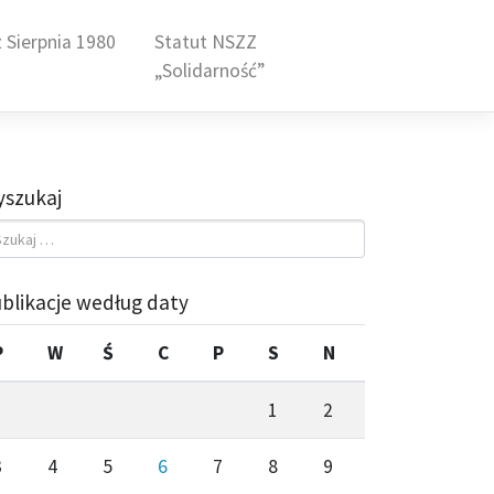
 Sierpnia 1980
Statut NSZZ
„Solidarność”
szukaj
blikacje według daty
P
W
Ś
C
P
S
N
1
2
3
4
5
6
7
8
9