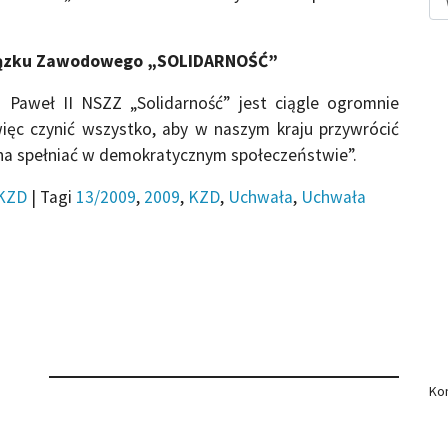
iązku Zawodowego „SOLIDARNOŚĆ”
n Paweł II NSZZ „Solidarność” jest ciągle ogromnie
ięc czynić wszystko, aby w naszym kraju przywrócić
a ona spełniać w demokratycznym społeczeństwie”.
KZD
|
Tagi
13/2009
,
2009
,
KZD
,
Uchwała
,
Uchwała
Kom