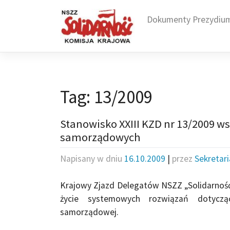
Skip
to
Dokumenty Prezydiu
content
Tag:
13/2009
Stanowisko XXIII KZD nr 13/2009 
samorządowych
Napisany w dniu
16.10.2009
|
przez
Sekretar
Krajowy Zjazd Delegatów NSZZ „Solidarność
życie systemowych rozwiązań dotycz
samorządowej.