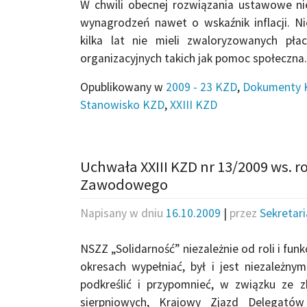
W chwili obecnej rozwiązania ustawowe 
wynagrodzeń nawet o wskaźnik inflacji. N
kilka lat nie mieli zwaloryzowanych pł
organizacyjnych takich jak pomoc społeczna.
Opublikowany w
2009 - 23 KZD
,
Dokumenty 
Stanowisko KZD
,
XXIII KZD
Uchwała XXIII KZD nr 13/2009 ws.
Zawodowego
Napisany w dniu
16.10.2009
|
przez
Sekretar
NSZZ „Solidarność” niezależnie od roli i funk
okresach wypełniać, był i jest niezale
podkreślić i przypomnieć, w związku ze z
sierpniowych, Krajowy Zjazd Delegató