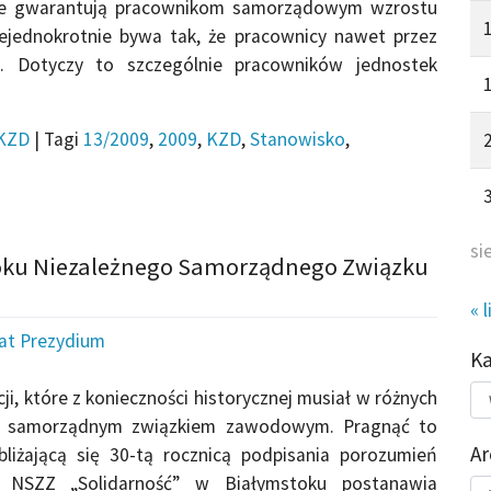
nie gwarantują pracownikom samorządowym wzrostu
iejednokrotnie bywa tak, że pracownicy nawet przez
ac. Dotyczy to szczególnie pracowników jednostek
KZD
|
Tagi
13/2009
,
2009
,
KZD
,
Stanowisko
,
si
 roku Niezależnego Samorządnego Związku
« l
iat Prezydium
K
Kat
cji, które z konieczności historycznej musiał w różnych
do
żnym samorządnym związkiem zawodowym. Pragnąć to
Ar
bliżającą się 30-tą rocznicą podpisania porozumień
w NSZZ „Solidarność” w Białymstoku postanawia
Ar