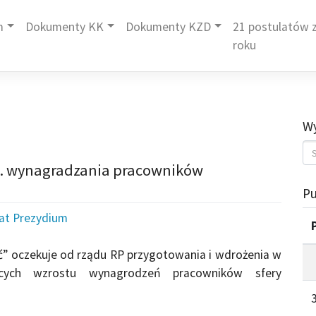
m
Dokumenty KK
Dokumenty KZD
21 postulatów z
roku
Wy
ws. wynagradzania pracowników
Pu
iat Prezydium
” oczekuje od rządu RP przygotowania i wdrożenia w
ących wzrostu wynagrodzeń pracowników sfery