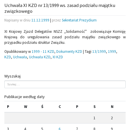
Uchwała XI KZD nr 13/1999 ws. zasad podziału majątku
związkowego
Napisany w dniu
11.12.1999
|
przez
Sekretariat Prezydium
XI Krajowy Zjazd Delegatów NSZZ „Solidarność” zobowiązuje Komisję
Krajową do uregulowania zasad podziału majątku związkowego w
przypadku podziału struktur Związku.
Opublikowany w
1999 - 11 KZD
,
Dokumenty KZD
|
Tagi
13/1999
,
1999
,
KZD
,
Uchwała
,
Uchwała KZD
,
XI KZD
Wyszukaj
Publikacje według daty
P
W
Ś
C
P
S
N
1
2
3
4
5
6
7
8
9