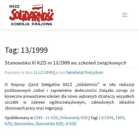
Skip
to
content
Tag:
13/1999
Stanowisko XI KZD nr 13/1999 ws. szkoleń związkowych
Napisany w dniu
11.12.1999
|
przez
Sekretariat Prezydium
XI Krajowy Zjazd Delegatów NSZZ „Solidarność” w celu realizacji
podstawowych zadań i zapewnienia skuteczności Związku uznaje za
konieczne prowadzenie szkoleń dla nowo wybranych działaczy wszystkich
szczebli w zakresie ogólnozwiązkowym, zakładowych układów
zbiorowych pracy oraz negocjacji.
Opublikowany w
1999 - 11 KZD
,
Dokumenty KZD
|
Tagi
13/1999
,
1999
,
KZD
,
Stanowisko
,
Stanowisko KZD
,
XI KZD