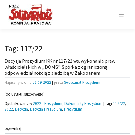
Skip
to
content
Tag:
117/22
Decyzja Prezydium KK nr 117/22 ws. wykonania praw
właścicielskich w „DOMS” Spółka z ograniczoną
odpowiedzialnością z siedzibą w Zakopanem
Napisany w dniu
21.09.2022
|
przez
Sekretariat Prezydium
(do użytku służbowego)
Opublikowany w
2022 - Prezydium
,
Dokumenty Prezydium
|
Tagi
117/22
,
2022
,
Decyzja
,
Decyzja Prezydium
,
Prezydium
Wyszukaj