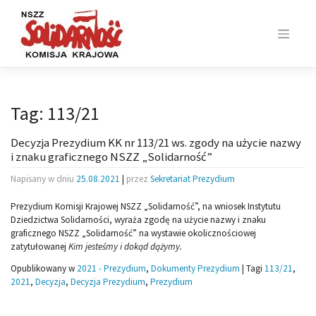
Skip
to
content
Tag:
113/21
Decyzja Prezydium KK nr 113/21 ws. zgody na użycie nazwy
i znaku graficznego NSZZ „Solidarność”
Napisany w dniu
25.08.2021
|
przez
Sekretariat Prezydium
Prezydium Komisji Krajowej NSZZ „Solidarność”, na wniosek Instytutu
Dziedzictwa Solidarności, wyraża zgodę na użycie nazwy i znaku
graficznego NSZZ „Solidarność” na wystawie okolicznościowej
zatytułowanej
Kim jesteśmy i dokąd dążymy.
Opublikowany w
2021 - Prezydium
,
Dokumenty Prezydium
|
Tagi
113/21
,
2021
,
Decyzja
,
Decyzja Prezydium
,
Prezydium