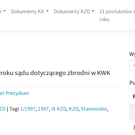
m
Dokumenty KK
Dokumenty KZD
21 postulatów z
roku
Wy
wyroku sądu dotyczącego zbrodni w KWK
Pu
iat Prezydium
ZD
|
Tagi
1/1997
,
1997
,
IX KZD
,
KZD
,
Stanowisko
,