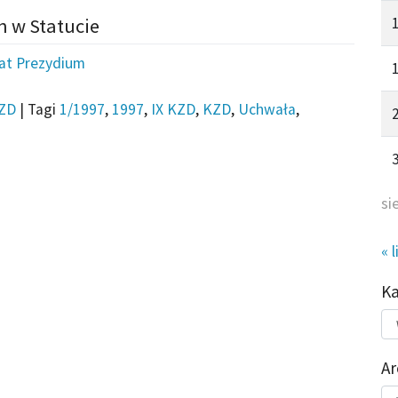
n w Statucie
iat Prezydium
ZD
|
Tagi
1/1997
,
1997
,
IX KZD
,
KZD
,
Uchwała
,
si
« l
K
Kat
do
Ar
Ar