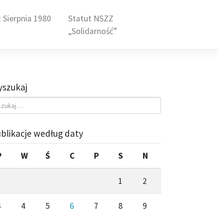
 Sierpnia 1980
Statut NSZZ
„Solidarność”
szukaj
blikacje według daty
P
W
Ś
C
P
S
N
1
2
3
4
5
6
7
8
9