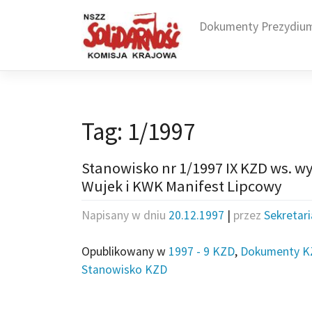
Skip
to
Dokumenty Prezydiu
content
Tag:
1/1997
Stanowisko nr 1/1997 IX KZD ws. 
Wujek i KWK Manifest Lipcowy
Napisany w dniu
20.12.1997
|
przez
Sekretar
Opublikowany w
1997 - 9 KZD
,
Dokumenty K
Stanowisko KZD