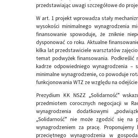
przedstawiając uwagi szczegółowe do proje
W art. 1 projekt wprowadza stały mechaniz
wysokości minimalnego wynagrodzenia mi
finansowanie spowoduje, że zniknie ni
dysponować co roku. Aktualne finansowanie
kilka lat przedstawiciele warsztatów zajęci
temat podwyżek finansowania. Podkreślić 
kadrze odpowiedniego wynagrodzenia – spec
minimalne wynagrodzenie, co powoduje rot
funkcjonowania WTZ ze względu na odejście
Prezydium KK NSZZ „Solidarność” wskazu
przedmiotem corocznych negocjacji w Rad
wynagrodzenia dodatkowymi „podwiązk
„Solidarność” nie może zgodzić się na
wynagrodzeniem za pracę. Proponujemy ba
przeciętnego wynagrodzenia w gospoda