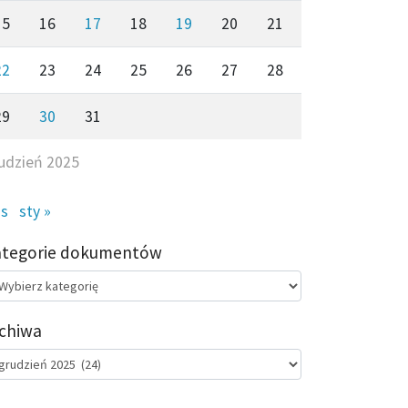
15
16
17
18
19
20
21
22
23
24
25
26
27
28
29
30
31
udzień 2025
is
sty »
ategorie dokumentów
egorie
kumentów
chiwa
chiwa