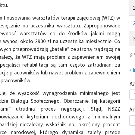
ktu.
m finasowania warsztatów terapii zajęciowej (WTZ) w
esięcznie na uczestnika warsztatu. Zaproponowane
epewność warsztatów co do środków jakimi mogą
 wynosi około 2900 zł na uczestnika miesięcznie. Co
owych przeprowadzają „batalie” ze stroną rządzącą na
gr
należy, że WTZ mają problem z zapewnieniem swojej
jaliści rehabilitacji są tam często zatrudniani za
« l
acje pracowników lub nawet problem z zapewnieniem
 pracowników.
K
Kat
je, że wysokość wynagrodzenia minimalnego jest
do
zie Dialogu Społecznego. Obarczanie tej kategorii
ami” utrudnia proces negocjacji. Stąd, NSZZ
Ar
 powiązanie kryterium dochodowego z minimalnym
Ar
rdziej niezależny wskaźnik np. określony procent
rce narodowej, którego dynamika zależy przede