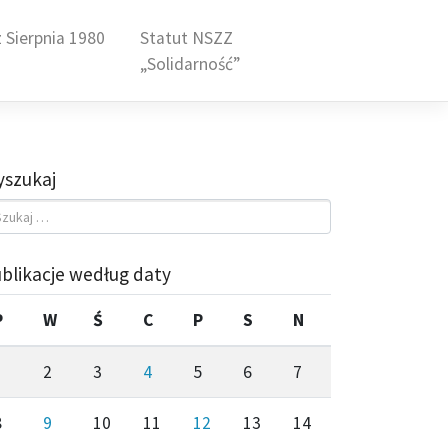
 Sierpnia 1980
Statut NSZZ
„Solidarność”
szukaj
blikacje według daty
P
W
Ś
C
P
S
N
1
2
3
4
5
6
7
8
9
10
11
12
13
14