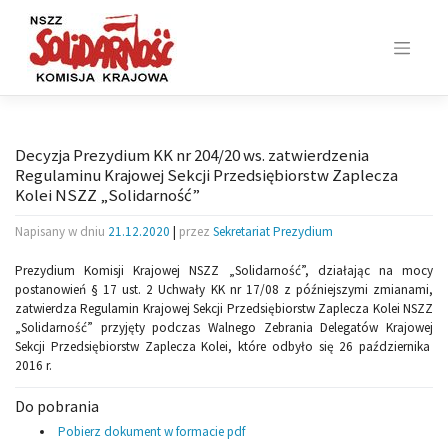
Skip
to
content
Decyzja Prezydium KK nr 204/20 ws. zatwierdzenia
Regulaminu Krajowej Sekcji Przedsiębiorstw Zaplecza
Kolei NSZZ „Solidarność”
Napisany w dniu
21.12.2020
|
przez
Sekretariat Prezydium
Prezydium Komisji Krajowej NSZZ „Solidarność”, działając na mocy
postanowień § 17 ust. 2 Uchwały KK nr 17/08 z późniejszymi zmianami,
zatwierdza Regulamin Krajowej Sekcji Przedsiębiorstw Zaplecza Kolei NSZZ
„Solidarność” przyjęty podczas Walnego Zebrania Delegatów Krajowej
Sekcji Przedsiębiorstw Zaplecza Kolei, które odbyło się 26 października
2016 r.
Do pobrania
Pobierz dokument w formacie pdf