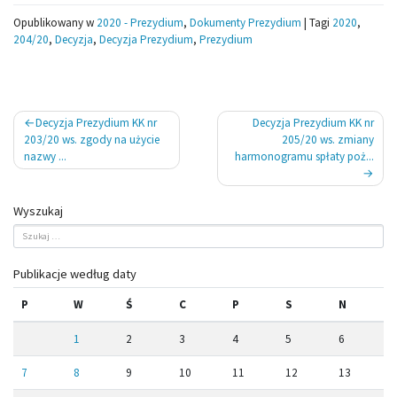
Opublikowany w
2020 - Prezydium
,
Dokumenty Prezydium
|
Tagi
2020
,
204/20
,
Decyzja
,
Decyzja Prezydium
,
Prezydium
Nawigacja
Decyzja Prezydium KK nr
Decyzja Prezydium KK nr
wpisu
203/20 ws. zgody na użycie
205/20 ws. zmiany
nazwy ...
harmonogramu spłaty poż...
Wyszukaj
Publikacje według daty
P
W
Ś
C
P
S
N
1
2
3
4
5
6
7
8
9
10
11
12
13