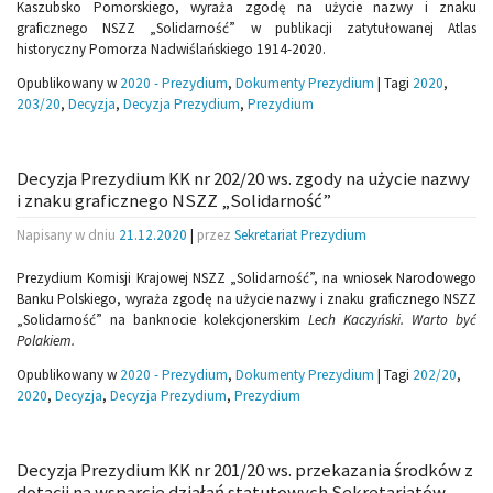
Kaszubsko Pomorskiego, wyraża zgodę na użycie nazwy i znaku
graficznego NSZZ „Solidarność” w publikacji zatytułowanej Atlas
historyczny Pomorza Nadwiślańskiego 1914-2020.
Opublikowany w
2020 - Prezydium
,
Dokumenty Prezydium
|
Tagi
2020
,
203/20
,
Decyzja
,
Decyzja Prezydium
,
Prezydium
Decyzja Prezydium KK nr 202/20 ws. zgody na użycie nazwy
i znaku graficznego NSZZ „Solidarność”
Napisany w dniu
21.12.2020
|
przez
Sekretariat Prezydium
Prezydium Komisji Krajowej NSZZ „Solidarność”, na wniosek Narodowego
Banku Polskiego, wyraża zgodę na użycie nazwy i znaku graficznego NSZZ
„Solidarność” na banknocie kolekcjonerskim
Lech Kaczyński. Warto być
Polakiem.
Opublikowany w
2020 - Prezydium
,
Dokumenty Prezydium
|
Tagi
202/20
,
2020
,
Decyzja
,
Decyzja Prezydium
,
Prezydium
Decyzja Prezydium KK nr 201/20 ws. przekazania środków z
dotacji na wsparcie działań statutowych Sekretariatów