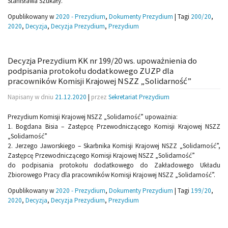
Stanisława Szukały.
Opublikowany w
2020 - Prezydium
,
Dokumenty Prezydium
|
Tagi
200/20
,
2020
,
Decyzja
,
Decyzja Prezydium
,
Prezydium
Decyzja Prezydium KK nr 199/20 ws. upoważnienia do
podpisania protokołu dodatkowego ZUZP dla
pracowników Komisji Krajowej NSZZ „Solidarność”
Napisany w dniu
21.12.2020
|
przez
Sekretariat Prezydium
Prezydium Komisji Krajowej NSZZ „Solidarność” upoważnia:
1. Bogdana Bisia – Zastępcę Przewodniczącego Komisji Krajowej NSZZ
„Solidarność”
2. Jerzego Jaworskiego – Skarbnika Komisji Krajowej NSZZ „Solidarność”,
Zastępcę Przewodniczącego Komisji Krajowej NSZZ „Solidarność”
do podpisania protokołu dodatkowego do Zakładowego Układu
Zbiorowego Pracy dla pracowników Komisji Krajowej NSZZ „Solidarność”.
Opublikowany w
2020 - Prezydium
,
Dokumenty Prezydium
|
Tagi
199/20
,
2020
,
Decyzja
,
Decyzja Prezydium
,
Prezydium