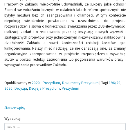
Pracownicy Zakładu wielokrotnie udowadniali, że sukcesy jakie odnosił
Zakład we wdrażaniu licznych w ostatnich latach reform społecznych nie
byłyby możliwe bez ich zaangażowania i ofiarności. W tym kontekście
niepokoją wielokrotnie powtarzane w uzasadnieniu do projektu
rozporządzenia słowa o konieczności zwiększania przez ZUS efektywności
realizacji zadań i o realizowaniu przez tę instytucję nowych wyzwań i
strategicznych projektów przy jednoczesnym niezwiększaniu nakładów na
działalność Zakładu a nawet konieczności redukcji kosztów jego
funkcjonowania. Należy mieć nadzieję, że nie oznaczają one, że zmiany
organizacyjne zaproponowane w projekcie rozporządzenia wywołają
skutek w postaci redukcji zatrudnienia lub pogorszenia warunków pracy i
wynagradzania pracowników Zakładu.
Opublikowany w
2020 - Prezydium
,
Dokumenty Prezydium
|
Tagi
196/20
,
2020
,
Decyzja
,
Decyzja Prezydium
,
Prezydium
Nawigacja
Starsze wpisy
po
Wyszukaj
wpisach