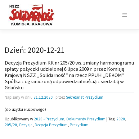
Skip
to
content
Dzień:
2020-12-21
Decyzja Prezydium KK nr 205/20 ws. zmiany harmonogramu
spłaty pożyczki udzielonej 6 lipca 2009 r. przez Komisję
Krajową NSZZ „Solidarność” na rzecz PPUH „DEKOM”
Spółka z ograniczoną odpowiedzialnością z siedzibą w
Gdańsku
Napisany w dniu
21.12.2020
|
przez
Sekretariat Prezydium
(do użytku służbowego)
Opublikowany w
2020 - Prezydium
,
Dokumenty Prezydium
|
Tagi
2020
,
205/20
,
Decyzja
,
Decyzja Prezydium
,
Prezydium