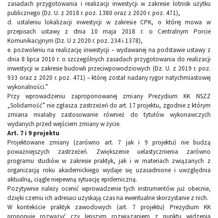
zasadach przygotowania i realizacji inwestycji w zakresie lotnisk użytku
publicznego (Dz. U. z 2018 r. poz. 1380 oraz z 2020 r. poz. 471),
d. ustaleniu lokalizacji inwestycji w zakresie CPK, o której mowa w
przepisach ustawy z dnia 10 maja 2018 r. o Centralnym Porcie
Komunikacyjnym (Dz. U z 2020 r. poz. 234 i 1378),
e. pozwoleniu na realizację inwestycji – wydawanej na podstawie ustawy z
dnia 8 lipca 2010 r. o szczególnych zasadach przygotowania do realizacji
inwestycji w zakresie budowli przeciwpowodziowych (Dz. U. z 2019 r. poz.
933 oraz z 2020 r. poz. 471) – której został nadany rygor natychmiastowej
wykonalności.”
Przy wprowadzeniu zaproponowanej zmiany Prezydium KK NSZZ
„Solidarność” nie zgłasza zastrzeżeń do art. 17 projektu, zgodnie z którym
zmiana miałaby zastosowanie również do tytułów wykonawczych
wydanych przed wejściem zmiany w życie.
Art. 7 i 9 projektu
Projektowane zmiany (zarówno art. 7 jak i 9 projektu) nie budzą
poważniejszych zastrzeżeń. Zwiększenie uelastycznienia zarówno
programu studiów w zakresie praktyk, jak i w materiach związanych z
organizacją roku akademickiego wydaje się uzasadnione i uwzględnia
aktualną, ciągle niepewną sytuację epidemiczną.
Pozytywnie należy ocenić wprowadzenie tych instrumentów już obecnie,
dzięki czemu ich adresaci uzyskają czas na ewentualne skorzystanie z nich.
W kontekście praktyk zawodowych (art. 7 projektu) Prezydium KK
proponuje rozważyć czy lepszym rozwiązaniem z punktu widzenia