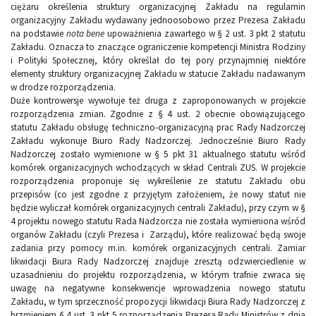
ciężaru określenia struktury organizacyjnej Zakładu na regulamin
organizacyjny Zakładu wydawany jednoosobowo przez Prezesa Zakładu
na podstawie
nota bene
upoważnienia zawartego w § 2 ust. 3 pkt 2 statutu
Zakładu. Oznacza to znaczące ograniczenie kompetencji Ministra Rodziny
i Polityki Społecznej, który określał do tej pory przynajmniej niektóre
elementy struktury organizacyjnej Zakładu w statucie Zakładu nadawanym
w drodze rozporządzenia.
Duże kontrowersje wywołuje też druga z zaproponowanych w projekcie
rozporządzenia zmian. Zgodnie z § 4 ust. 2 obecnie obowiązującego
statutu Zakładu obsługę techniczno-organizacyjną prac Rady Nadzorczej
Zakładu wykonuje Biuro Rady Nadzorczej. Jednocześnie Biuro Rady
Nadzorczej zostało wymienione w § 5 pkt 31 aktualnego statutu wśród
komórek organizacyjnych wchodzących w skład Centrali ZUS. W projekcie
rozporządzenia proponuje się wykreślenie ze statutu Zakładu obu
przepisów (co jest zgodne z przyjętym założeniem, że nowy statut nie
będzie wyliczał komórek organizacyjnych centrali Zakładu), przy czym w §
4 projektu nowego statutu Rada Nadzorcza nie została wymieniona wśród
organów Zakładu (czyli Prezesa i Zarządu), które realizować będą swoje
zadania przy pomocy m.in. komórek organizacyjnych centrali. Zamiar
likwidacji Biura Rady Nadzorczej znajduje zresztą odzwierciedlenie w
uzasadnieniu do projektu rozporządzenia, w którym trafnie zwraca się
uwagę na negatywne konsekwencje wprowadzenia nowego statutu
Zakładu, w tym sprzeczność propozycji likwidacji Biura Rady Nadzorczej z
brzmieniem § 4 ust. 3 pkt 5 rozporządzenia Prezesa Rady Ministrów z dnia