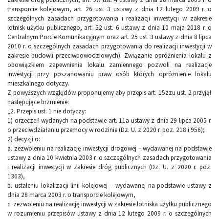
transporcie kolejowym, art. 26 ust. 3 ustawy z dnia 12 lutego 2009 r. o
szczególnych zasadach przygotowania i realizacji inwestycji w zakresie
lotnisk użytku publicznego, art. 52 ust. 6 ustawy z dnia 10 maja 2018 r. o
Centralnym Porcie Komunikacyjnym oraz art. 25 ust. 3 ustawy z dnia 8 lipca
2010 r. o szczególnych zasadach przygotowania do realizacji inwestycji w
zakresie budowli przeciwpowodziowych). Związanie opróżnienia lokalu z
obowiązkiem zapewnienia lokalu zamiennego pozwoli na realizacje
inwestycji przy poszanowaniu praw osób których opróżnienie lokalu
mieszkalnego dotyczy.
Z powyższych względów proponujemy aby przepis art. 15zzu ust. 2 przyjął
następujące brzmienie:
„2. Przepis ust. 1 nie dotyczy:
1) orzeczeń wydanych na podstawie art. 11a ustawy z dnia 29 lipca 2005 r.
o przeciwdziałaniu przemocy w rodzinie (Dz. U. z 2020 r. poz. 218 i 956);
2) decyzji o:
a. zezwoleniu na realizację inwestycji drogowej – wydawanej na podstawie
ustawy z dnia 10 kwietnia 2003 r. o szczególnych zasadach przygotowania
i realizacji inwestycji w zakresie dróg publicznych (Dz. U. z 2020 r. poz.
1363),
b. ustaleniu lokalizacji linii kolejowej – wydawanej na podstawie ustawy z
dnia 28 marca 2003 r. o transporcie kolejowym,
c. zezwoleniu na realizację inwestycji w zakresie lotniska użytku publicznego
w rozumieniu przepisów ustawy z dnia 12 lutego 2009 r. o szczególnych