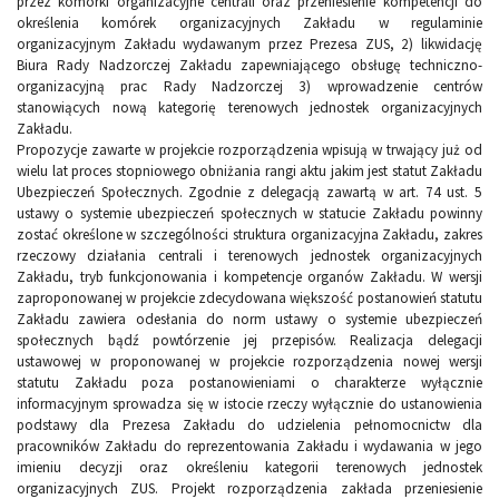
przez komórki organizacyjne centrali oraz przeniesienie kompetencji do
określenia komórek organizacyjnych Zakładu w regulaminie
organizacyjnym Zakładu wydawanym przez Prezesa ZUS, 2) likwidację
Biura Rady Nadzorczej Zakładu zapewniającego obsługę techniczno-
organizacyjną prac Rady Nadzorczej 3) wprowadzenie centrów
stanowiących nową kategorię terenowych jednostek organizacyjnych
Zakładu.
Propozycje zawarte w projekcie rozporządzenia wpisują w trwający już od
wielu lat proces stopniowego obniżania rangi aktu jakim jest statut Zakładu
Ubezpieczeń Społecznych. Zgodnie z delegacją zawartą w art. 74 ust. 5
ustawy o systemie ubezpieczeń społecznych w statucie Zakładu powinny
zostać określone w szczególności struktura organizacyjna Zakładu, zakres
rzeczowy działania centrali i terenowych jednostek organizacyjnych
Zakładu, tryb funkcjonowania i kompetencje organów Zakładu. W wersji
zaproponowanej w projekcie zdecydowana większość postanowień statutu
Zakładu zawiera odesłania do norm ustawy o systemie ubezpieczeń
społecznych bądź powtórzenie jej przepisów. Realizacja delegacji
ustawowej w proponowanej w projekcie rozporządzenia nowej wersji
statutu Zakładu poza postanowieniami o charakterze wyłącznie
informacyjnym sprowadza się w istocie rzeczy wyłącznie do ustanowienia
podstawy dla Prezesa Zakładu do udzielenia pełnomocnictw dla
pracowników Zakładu do reprezentowania Zakładu i wydawania w jego
imieniu decyzji oraz określeniu kategorii terenowych jednostek
organizacyjnych ZUS. Projekt rozporządzenia zakłada przeniesienie