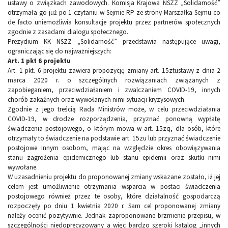
ustawy o związkach zawodowych. Komisja Krajowa NSZZ „Solidarność”
otrzymała go już po 1 czytaniu w Sejmie RP ze strony Marszałka Sejmu co
de facto uniemożliwia konsultacje projektu przez partnerów społecznych
zgodnie z zasadami dialogu społecznego.
Prezydium KK NSZZ „Solidarność” przedstawia następujące uwagi,
ograniczając się do najważniejszych:
Art. 1 pkt 6 projektu
Art. 1 pkt. 6 projektu zawiera propozycję zmiany art. 15ztustawy z dnia 2
marca 2020 r. o szczególnych rozwiązaniach związanych z
zapobieganiem, przeciwdziałaniem i zwalczaniem COVID-19, innych
chorób zakaźnych oraz wywołanych nimi sytuacji kryzysowych.
Zgodnie z jego treścią Rada Ministrów może, w celu przeciwdziałania
COVID-19, w drodze rozporządzenia, przyznać ponowną wypłatę
świadczenia postojowego, o którym mowa w art. 15zq, dla osób, które
otrzymały to świadczenie na podstawie art. 15zu lub przyznać świadczenie
postojowe innym osobom, mając na względzie okres obowiązywania
stanu zagrożenia epidemicznego lub stanu epidemii oraz skutki nimi
wywołane.
W uzasadnieniu projektu do proponowanej zmiany wskazane zostało, iż jej
celem jest umożliwienie otrzymania wsparcia w postaci świadczenia
postojowego również przez te osoby, które działalność gospodarczą
rozpoczęły po dniu 1 kwietnia 2020 r. Sam cel proponowanej zmiany
należy ocenić pozytywnie. Jednak zaproponowane brzmienie przepisu, w
szczególności niedoprecyzowany a więc bardzo szeroki katalog „innych