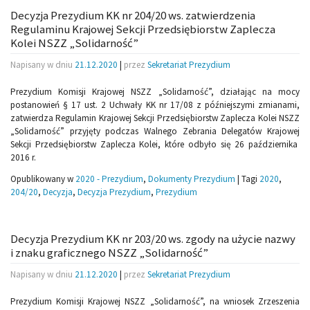
Decyzja Prezydium KK nr 204/20 ws. zatwierdzenia
Regulaminu Krajowej Sekcji Przedsiębiorstw Zaplecza
Kolei NSZZ „Solidarność”
Napisany w dniu
21.12.2020
|
przez
Sekretariat Prezydium
Prezydium Komisji Krajowej NSZZ „Solidarność”, działając na mocy
postanowień § 17 ust. 2 Uchwały KK nr 17/08 z późniejszymi zmianami,
zatwierdza Regulamin Krajowej Sekcji Przedsiębiorstw Zaplecza Kolei NSZZ
„Solidarność” przyjęty podczas Walnego Zebrania Delegatów Krajowej
Sekcji Przedsiębiorstw Zaplecza Kolei, które odbyło się 26 października
2016 r.
Opublikowany w
2020 - Prezydium
,
Dokumenty Prezydium
|
Tagi
2020
,
204/20
,
Decyzja
,
Decyzja Prezydium
,
Prezydium
Decyzja Prezydium KK nr 203/20 ws. zgody na użycie nazwy
i znaku graficznego NSZZ „Solidarność”
Napisany w dniu
21.12.2020
|
przez
Sekretariat Prezydium
Prezydium Komisji Krajowej NSZZ „Solidarność”, na wniosek Zrzeszenia