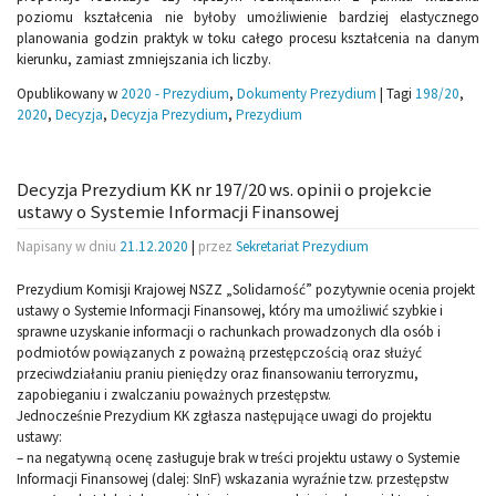
poziomu kształcenia nie byłoby umożliwienie bardziej elastycznego
planowania godzin praktyk w toku całego procesu kształcenia na danym
kierunku, zamiast zmniejszania ich liczby.
Opublikowany w
2020 - Prezydium
,
Dokumenty Prezydium
|
Tagi
198/20
,
2020
,
Decyzja
,
Decyzja Prezydium
,
Prezydium
Decyzja Prezydium KK nr 197/20 ws. opinii o projekcie
ustawy o Systemie Informacji Finansowej
Napisany w dniu
21.12.2020
|
przez
Sekretariat Prezydium
Prezydium Komisji Krajowej NSZZ „Solidarność” pozytywnie ocenia projekt
ustawy o Systemie Informacji Finansowej, który ma umożliwić szybkie i
sprawne uzyskanie informacji o rachunkach prowadzonych dla osób i
podmiotów powiązanych z poważną przestępczością oraz służyć
przeciwdziałaniu praniu pieniędzy oraz finansowaniu terroryzmu,
zapobieganiu i zwalczaniu poważnych przestępstw.
Jednocześnie Prezydium KK zgłasza następujące uwagi do projektu
ustawy:
– na negatywną ocenę zasługuje brak w treści projektu ustawy o Systemie
Informacji Finansowej (dalej: SInF) wskazania wyraźnie tzw. przestępstw