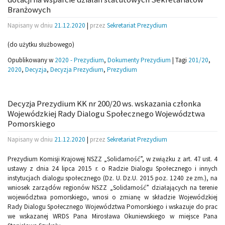
Branżowych
Napisany w dniu
21.12.2020
|
przez
Sekretariat Prezydium
(do użytku służbowego)
Opublikowany w
2020 - Prezydium
,
Dokumenty Prezydium
|
Tagi
201/20
,
2020
,
Decyzja
,
Decyzja Prezydium
,
Prezydium
Decyzja Prezydium KK nr 200/20 ws. wskazania członka
Wojewódzkiej Rady Dialogu Społecznego Województwa
Pomorskiego
Napisany w dniu
21.12.2020
|
przez
Sekretariat Prezydium
Prezydium Komisji Krajowej NSZZ „Solidarność”, w związku z art. 47 ust. 4
ustawy z dnia 24 lipca 2015 r. o Radzie Dialogu Społecznego i innych
instytucjach dialogu społecznego (Dz. U. Dz.U. 2015 poz. 1240 ze zm.), na
wniosek zarządów regionów NSZZ „Solidarność” działających na terenie
województwa pomorskiego, wnosi o zmianę w składzie Wojewódzkiej
Rady Dialogu Społecznego Województwa Pomorskiego i wskazuje do prac
we wskazanej WRDS Pana Mirosława Okuniewskiego w miejsce Pana