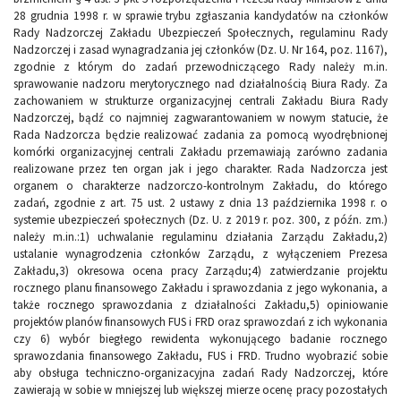
28 grudnia 1998 r. w sprawie trybu zgłaszania kandydatów na członków
Rady Nadzorczej Zakładu Ubezpieczeń Społecznych, regulaminu Rady
Nadzorczej i zasad wynagradzania jej członków (Dz. U. Nr 164, poz. 1167),
zgodnie z którym do zadań przewodniczącego Rady należy m.in.
sprawowanie nadzoru merytorycznego nad działalnością Biura Rady. Za
zachowaniem w strukturze organizacyjnej centrali Zakładu Biura Rady
Nadzorczej, bądź co najmniej zagwarantowaniem w nowym statucie, że
Rada Nadzorcza będzie realizować zadania za pomocą wyodrębnionej
komórki organizacyjnej centrali Zakładu przemawiają zarówno zadania
realizowane przez ten organ jak i jego charakter. Rada Nadzorcza jest
organem o charakterze nadzorczo-kontrolnym Zakładu, do którego
zadań, zgodnie z art. 75 ust. 2 ustawy z dnia 13 października 1998 r. o
systemie ubezpieczeń społecznych (Dz. U. z 2019 r. poz. 300, z późn. zm.)
należy m.in.:1) uchwalanie regulaminu działania Zarządu Zakładu,2)
ustalanie wynagrodzenia członków Zarządu, z wyłączeniem Prezesa
Zakładu,3) okresowa ocena pracy Zarządu;4) zatwierdzanie projektu
rocznego planu finansowego Zakładu i sprawozdania z jego wykonania, a
także rocznego sprawozdania z działalności Zakładu,5) opiniowanie
projektów planów finansowych FUS i FRD oraz sprawozdań z ich wykonania
czy 6) wybór biegłego rewidenta wykonującego badanie rocznego
sprawozdania finansowego Zakładu, FUS i FRD. Trudno wyobrazić sobie
aby obsługa techniczno-organizacyjna zadań Rady Nadzorczej, które
zawierają w sobie w mniejszej lub większej mierze ocenę pracy pozostałych