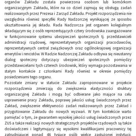
organów Zakładu została powierzona osobom lub komórkom
organizacyjnym Zakładu, które na co dzień zajmują się obsługą zadań
realizowanych przez Prezesa i Zarząd Zakładu. Projekt rozporządzenia nie
uwzględnia również specyfiki Rady Nadzorczej wynikającej ze sposobu
ukształtowania jej składu. Rada Nadzorcza jest organem kolegialnym
składającym się z osób reprezentujących cztery środowiska zaangażowane
w funkcjonowanie systemu ubezpieczeń społecznych tj. przedstawicieli
administracji rządowej, reprezentatywnych organizacji pracodawców,
reprezentatywnych central związkowych oraz ogólnokrajowej organizacji
emerytów i rencistów. W Radzie Nadzorczej Zakładu odbywa się nieustanny
dialog społeczny dotyczący ubezpieczeń społecznych pomiędzy
przedstawicielami tych czterech środowisk, który wymaga pozostawania w
stałym kontakcie z członkami Rady również w okresie pomiędzy
posiedzeniami tego organu.
Pozostałe zmiany w statucie Zakładu zaproponowane w projekcie
rozporządzenia zmierzają do zwiększenia elastyczności struktury
organizacyjnej Zakładu i mogą być odbierane jako mające na celu
usprawnienie pracy Zakładu, poprawę jakości usług świadczonych przez
Zakład, zwiększenie efektywności zadań realizowanych przez Zakład i
przygotowanie Zakładu do nowych wyzwań. W tym kontekście warto
pamiętać o tym, że gwarantem wysokiej jakości usług świadczonych przez
ZUS a także realizacji nowych strategicznych projektów rządowych są także
doświadczeni i legitymujący się wysokimi kwalifikacjami pracownicy tej
zatrudniającej ponad 46 tysiące osób wielce zasłużonej instytucji.