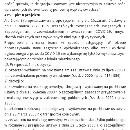
osób” sprawia, iż delegacja ustawowa jest nieprecyzyjna w zakresie osób
uprawnionych do ewentualnej ponownej wypłaty świadczeń.
Art. 1 pkt 8 projektu
Art. 1 pkt. 8) projektu zawiera propozycje zmiany art. 15zzu ust. 2 ustawy z
dnia 2 marca 2020 r. o szczególnych rozwiązaniach związanych z
zapobieganiem, przeciwdziałaniem i zwalczaniem COVID-19, innych
chorób zakaźnych oraz wywołanych nimi sytuacji kryzysowych.
Proponowana zmiana brzmi w sposób następujący: W okresie
obowiązywania stanu zagrożenia epidemicznego albo stanu epidemii
ogłoszonego z powodu COVID-19 nie wykonuje się tytułów wykonawczych
nakazujących opróżnienie lokalu mieszkalnego.
„2. Przepis ust. 1 nie dotyczy:
1) orzeczeń wydanych na podstawie art. 11a ustawy z dnia 29 lipca 2005 r.
o przeciwdziałaniu przemocy w rodzinie (Dz. U. z 2020 r. poz. 218 i 956);
2) decyzji o:
a. zezwoleniu na realizację inwestycji drogowej – wydawanej na podstawie
ustawy z dnia 10 kwietnia 2003 r. o szczególnych zasadach przygotowania
i realizacji inwestycji w zakresie dróg publicznych (Dz. U. z 2020 r. poz.
1363),
b. ustaleniu lokalizacji linii kolejowej – wydawanej na podstawie ustawy z
dnia 28 marca 2003 r. o transporcie kolejowym,
c. zezwoleniu na realizację inwestycji w zakresie lotniska użytku publicznego
w rozumieniu przepisów ustawy z dnia 12 lutego 2009 r. o szczególnych