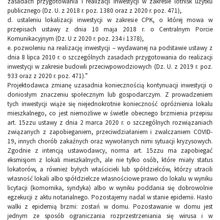
zasadach przygotowania i realizacji inwestycji w zakresie lotnisk użytku
publicznego (Dz. U. z 2018 r. poz. 1380 oraz z 2020 r. poz. 471),
d. ustaleniu lokalizacji inwestycji w zakresie CPK, o której mowa w
przepisach ustawy z dnia 10 maja 2018 r. o Centralnym Porcie
Komunikacyjnym (Dz. U z 2020 r. poz. 234 i 1378),
e. pozwoleniu na realizację inwestycji – wydawanej na podstawie ustawy z
dnia 8 lipca 2010 r. o szczególnych zasadach przygotowania do realizacji
inwestycji w zakresie budowli przeciwpowodziowych (Dz. U. z 2019 r. poz.
933 oraz z 2020 r. poz. 471).”
Projektodawca zmianę uzasadnia koniecznością kontynuacji inwestycji o
doniosłym znaczeniu społecznym lub gospodarczym. Z prowadzeniem
tych inwestycji wiąże się niejednokrotnie konieczność opróżnienia lokalu
mieszkalnego, co jest niemożliwe w świetle obecnego brzmienia przepisu
art. 15zzu ustawy z dnia 2 marca 2020 r. o szczególnych rozwiązaniach
związanych z zapobieganiem, przeciwdziałaniem i zwalczaniem COVID-
19, innych chorób zakaźnych oraz wywołanych nimi sytuacji kryzysowych.
Zgodnie z intencją ustawodawcy, norma art. 15zzu ma zapobiegać
eksmisjom z lokali mieszkalnych, ale nie tylko osób, które miały status
lokatorów, a również byłych właścicieli lub spółdzielców, którzy utracili
własność lokali albo spółdzielcze własnościowe prawo do lokalu w wyniku
licytacji (komornika, syndyka) albo w wyniku poddania się dobrowolnie
egzekucji z aktu notarialnego. Pozostajemy nadal w stanie epidemii. Hasło
walki z epidemią brzmi: zostań w domu. Pozostawanie w domu jest
jednym ze sposób ograniczania rozprzestrzeniania się wirusa i w