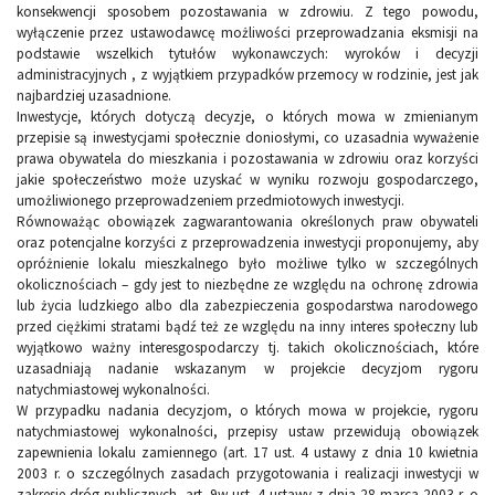
konsekwencji sposobem pozostawania w zdrowiu. Z tego powodu,
wyłączenie przez ustawodawcę możliwości przeprowadzania eksmisji na
podstawie wszelkich tytułów wykonawczych: wyroków i decyzji
administracyjnych , z wyjątkiem przypadków przemocy w rodzinie, jest jak
najbardziej uzasadnione.
Inwestycje, których dotyczą decyzje, o których mowa w zmienianym
przepisie są inwestycjami społecznie doniosłymi, co uzasadnia wyważenie
prawa obywatela do mieszkania i pozostawania w zdrowiu oraz korzyści
jakie społeczeństwo może uzyskać w wyniku rozwoju gospodarczego,
umożliwionego przeprowadzeniem przedmiotowych inwestycji.
Równoważąc obowiązek zagwarantowania określonych praw obywateli
oraz potencjalne korzyści z przeprowadzenia inwestycji proponujemy, aby
opróżnienie lokalu mieszkalnego było możliwe tylko w szczególnych
okolicznościach – gdy jest to niezbędne ze względu na ochronę zdrowia
lub życia ludzkiego albo dla zabezpieczenia gospodarstwa narodowego
przed ciężkimi stratami bądź też ze względu na inny interes społeczny lub
wyjątkowo ważny interesgospodarczy tj. takich okolicznościach, które
uzasadniają nadanie wskazanym w projekcie decyzjom rygoru
natychmiastowej wykonalności.
W przypadku nadania decyzjom, o których mowa w projekcie, rygoru
natychmiastowej wykonalności, przepisy ustaw przewidują obowiązek
zapewnienia lokalu zamiennego (art. 17 ust. 4 ustawy z dnia 10 kwietnia
2003 r. o szczególnych zasadach przygotowania i realizacji inwestycji w
zakresie dróg publicznych, art. 9w ust. 4 ustawy z dnia 28 marca 2003 r. o