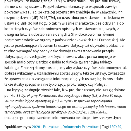
poważnych. Ich katalog znajduje się w uzasadnieniu do projektu ustawy,
ale nie w samej ustawie. Projektodawca tłumaczy to w sposób zawiły i
pokrętny wskazując, że katalog przestępstw znajduje się w Załączniku nr I
rozporządzenia (UE) 2016/794, co uzasadnia pozostawienie odesłania w
ustawie o SInF do katalogu o takim właśnie charakterze, bez odsyłania do
konkretnych czynów zabronionych opisanych w ustawach krajowych, z
uwagi na fakt, iż udostępnianie danych z SInF docelowo ma również
obejmować właściwe organy z państw członkowskich Unii Europejskiej. Nie
jest to przekonujące albowiem ta ustawa dotyczy też obywateli polskich, a
trudno wymagać aby osoby dekodowały zakres stosowania przepisu
dotyczącego przestępstw, o których mowa w akcie prawa unijnego w
sposób mało ostry. Bardzo osłabia to funkcję gwarancyjną takiego
katalogu. Z naszej strony postulujemy aby wykaz czynów zabronionych tak
dobrze wskazany w uzasadnieniu został ujęty w tekście ustawy, zwłaszcza
że uprawnienia do zasięgania informacji objętych ustawą będą posiadały
także służby specjalne a nie tylko sądy, prokuratury, czy Policja;
– na krytykę zasługuje również fakt, iż w projekcie ustawy nie uwzględniono
punktu 38
Dyrektywy Parlamentu Europejskiego i Rady (UE) z dnia 30 maja
2018 r. zmieniająca dyrektywę (UE) 2015/849 w sprawie zapobiegania
wykorzystywaniu systemu finansowego do prania pieniędzy lub finansowania
terroryzmu oraz zmieniająca dyrektywy 2009/138/WE i 2013/36/UE
,
traktującego o odpowiednim informowaniu beneficjentów rzeczywistych.
Opublikowany w
2020 - Prezydium
,
Dokumenty Prezydium
|
Tagi
197/20
,