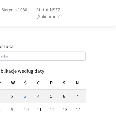
 Sierpnia 1980
Statut NSZZ
„Solidarność”
szukaj
blikacje według daty
P
W
Ś
C
P
S
N
1
2
3
4
5
6
7
8
9
10
11
12
13
14