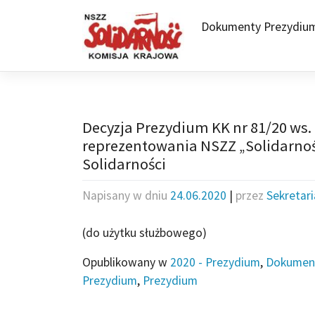
Skip
to
Dokumenty Prezydiu
content
Decyzja Prezydium KK nr 81/20 ws
reprezentowania NSZZ „Solidarnoś
Solidarności
Napisany w dniu
24.06.2020
|
przez
Sekretar
(do użytku służbowego)
Opublikowany w
2020 - Prezydium
,
Dokumen
Prezydium
,
Prezydium