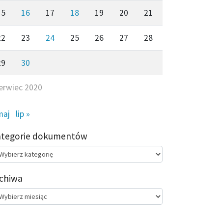
15
16
17
18
19
20
21
22
23
24
25
26
27
28
29
30
erwiec 2020
maj
lip »
ategorie dokumentów
egorie
kumentów
chiwa
chiwa