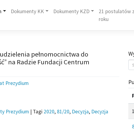
m
Dokumenty KK
Dokumenty KZD
21 postulatów z
roku
. udzielenia pełnomocnictwa do
Wy
ć” na Radzie Fundacji Centrum
Pu
iat Prezydium
ty Prezydium
|
Tagi
2020
,
81/20
,
Decyzja
,
Decyzja