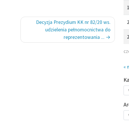
Decyzja Prezydium KK nr 82/20 ws.
udzielenia pełnomocnictwa do
reprezentowania ...
cz
« 
K
Kat
do
Ar
Ar