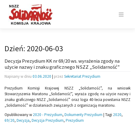
Skip
to
content
Dzień:
2020-06-03
Decyzja Prezydium KK nr 69/20 ws. wyrażenia zgody na
użycie nazwy i znaku graficznego NSZZ „Solidarność”
Napisany w dniu
03.06.2020
|
przez
Sekretariat Prezydium
Prezydium Komisji Krajowej NSZZ „Solidarność”, na wniosek
Stowarzyszenia Maratonu „Solidarność”, wyraża zgodę na użycie nazwy i
znaku graficznego NSZZ „Solidarność” oraz loga 40-lecia powstania NSZZ
„Solidarność” w działaniach związanych z organizacją maratonu.
Opublikowany w
2020 - Prezydium
,
Dokumenty Prezydium
|
Tagi
2020
,
69/20
,
Decyzja
,
Decyzja Prezydium
,
Prezydium