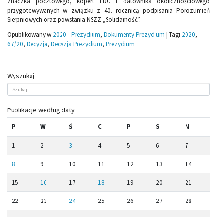
znaczka pocztowego, kopert FDC i datownika okolicznościowego
przygotowywanych w związku z 40. rocznicą podpisania Porozumień
Sierpniowych oraz powstania NSZZ „Solidarność”.
Opublikowany w
2020 - Prezydium
,
Dokumenty Prezydium
|
Tagi
2020
,
67/20
,
Decyzja
,
Decyzja Prezydium
,
Prezydium
Wyszukaj
Publikacje według daty
P
W
Ś
C
P
S
N
1
2
3
4
5
6
7
8
9
10
11
12
13
14
15
16
17
18
19
20
21
22
23
24
25
26
27
28