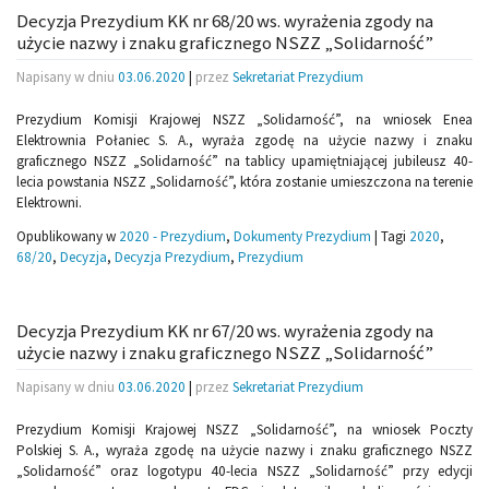
Decyzja Prezydium KK nr 68/20 ws. wyrażenia zgody na
użycie nazwy i znaku graficznego NSZZ „Solidarność”
Napisany w dniu
03.06.2020
|
przez
Sekretariat Prezydium
Prezydium Komisji Krajowej NSZZ „Solidarność”, na wniosek Enea
Elektrownia Połaniec S. A., wyraża zgodę na użycie nazwy i znaku
graficznego NSZZ „Solidarność” na tablicy upamiętniającej jubileusz 40-
lecia powstania NSZZ „Solidarność”, która zostanie umieszczona na terenie
Elektrowni.
Opublikowany w
2020 - Prezydium
,
Dokumenty Prezydium
|
Tagi
2020
,
68/20
,
Decyzja
,
Decyzja Prezydium
,
Prezydium
Decyzja Prezydium KK nr 67/20 ws. wyrażenia zgody na
użycie nazwy i znaku graficznego NSZZ „Solidarność”
Napisany w dniu
03.06.2020
|
przez
Sekretariat Prezydium
Prezydium Komisji Krajowej NSZZ „Solidarność”, na wniosek Poczty
Polskiej S. A., wyraża zgodę na użycie nazwy i znaku graficznego NSZZ
„Solidarność” oraz logotypu 40-lecia NSZZ „Solidarność” przy edycji