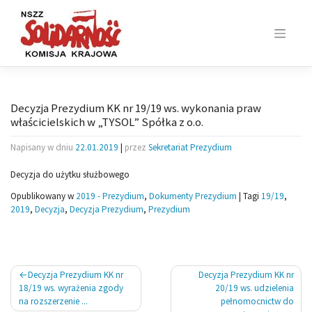
Skip
to
content
Decyzja Prezydium KK nr 19/19 ws. wykonania praw
właścicielskich w „TYSOL” Spółka z o.o.
Napisany w dniu
22.01.2019
|
przez
Sekretariat Prezydium
Decyzja do użytku służbowego
Opublikowany w
2019 - Prezydium
,
Dokumenty Prezydium
|
Tagi
19/19
,
2019
,
Decyzja
,
Decyzja Prezydium
,
Prezydium
Nawigacja
Decyzja Prezydium KK nr
Decyzja Prezydium KK nr
wpisu
18/19 ws. wyrażenia zgody
20/19 ws. udzielenia
na rozszerzenie ...
pełnomocnictw do