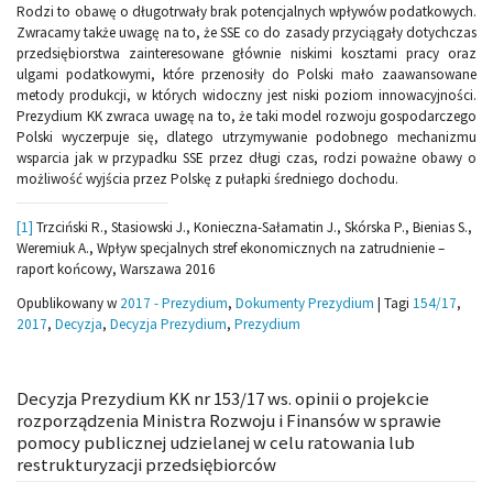
Rodzi to obawę o długotrwały brak potencjalnych wpływów podatkowych.
Zwracamy także uwagę na to, że SSE co do zasady przyciągały dotychczas
przedsiębiorstwa zainteresowane głównie niskimi kosztami pracy oraz
ulgami podatkowymi, które przenosiły do Polski mało zaawansowane
metody produkcji, w których widoczny jest niski poziom innowacyjności.
Prezydium KK zwraca uwagę na to, że taki model rozwoju gospodarczego
Polski wyczerpuje się, dlatego utrzymywanie podobnego mechanizmu
wsparcia jak w przypadku SSE przez długi czas, rodzi poważne obawy o
możliwość wyjścia przez Polskę z pułapki średniego dochodu.
[1]
Trzciński R., Stasiowski J., Konieczna-Sałamatin J., Skórska P., Bienias S.,
Weremiuk A., Wpływ specjalnych stref ekonomicznych na zatrudnienie –
raport końcowy, Warszawa 2016
Opublikowany w
2017 - Prezydium
,
Dokumenty Prezydium
|
Tagi
154/17
,
2017
,
Decyzja
,
Decyzja Prezydium
,
Prezydium
Decyzja Prezydium KK nr 153/17 ws. opinii o projekcie
rozporządzenia Ministra Rozwoju i Finansów w sprawie
pomocy publicznej udzielanej w celu ratowania lub
restrukturyzacji przedsiębiorców