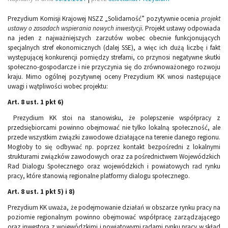
Prezydium Komisji Krajowej NSZZ „Solidarność” pozytywnie ocenia
projekt
ustawy o zasadach wspierania nowych inwestycji.
Projekt ustawy odpowiada
na jeden z najważniejszych zarzutów wobec obecnie funkcjonujących
specjalnych stref ekonomicznych (dalej SSE), a więc ich dużą liczbę i fakt
występującej konkurencji pomiędzy strefami, co przynosi negatywne skutki
społeczno-gospodarcze i nie przyczynia się do zrównoważonego rozwoju
kraju. Mimo ogólnej pozytywnej oceny Prezydium KK wnosi następujące
uwagi i wątpliwości wobec projektu:
Art. 8 ust. 1 pkt 6)
Prezydium KK stoi na stanowisku, że polepszenie współpracy z
przedsiębiorcami powinno obejmować nie tylko lokalną społeczność, ale
przede wszystkim związki zawodowe działające na terenie danego regionu.
Mogłoby to się odbywać np. poprzez kontakt bezpośredni z lokalnymi
strukturami związków zawodowych oraz za pośrednictwem Wojewódzkich
Rad Dialogu Społecznego oraz wojewódzkich i powiatowych rad rynku
pracy, które stanowią regionalne platformy dialogu społecznego.
Art. 8 ust. 1 pkt 5) i 8)
Prezydium KK uważa, że podejmowanie działań w obszarze rynku pracy na
poziomie regionalnym powinno obejmować współpracę zarządzającego
oraz inwestora z wojewódzkimi i powiatowymi radami rynku pracy w skład