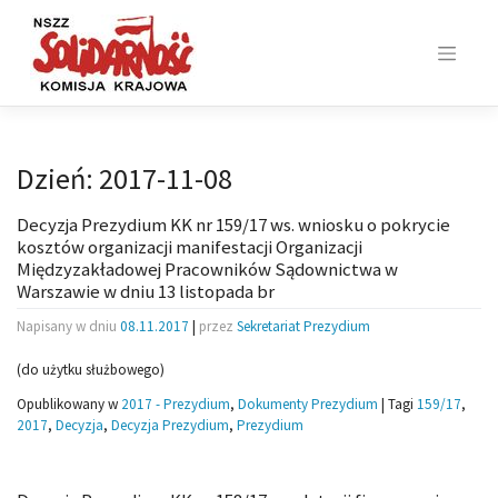
Skip
to
content
Dzień:
2017-11-08
Decyzja Prezydium KK nr 159/17 ws. wniosku o pokrycie
kosztów organizacji manifestacji Organizacji
Międzyzakładowej Pracowników Sądownictwa w
Warszawie w dniu 13 listopada br
Napisany w dniu
08.11.2017
|
przez
Sekretariat Prezydium
(do użytku służbowego)
Opublikowany w
2017 - Prezydium
,
Dokumenty Prezydium
|
Tagi
159/17
,
2017
,
Decyzja
,
Decyzja Prezydium
,
Prezydium