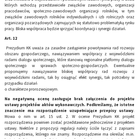
których wchodzą przedstawiciele związków zawodowych, organizacji
pracodawców, społeczno-zawodowych organizacji rolników, w tym
związków zawodowych rolników indywidualnych i izb rolniczych oraz
organizacji pozarządowych zajmujących się statutowo problematyką rynku
pracy. Bliska współpraca będzie sprzyjać koordynacji i synergii działań.
Art. 12
Prezydium KK uważa za zasadne zastąpienie powoływania rad rozwoju
obszaru gospodarczego, nawiązywaniem współpracy z wojewódzkimi
radami dialogu społecznego, które stanowią regionalne platformy dialogu
społecznego w sprawach społeczno-gospodarczych. Ewentualnie
proponujemy nawiązywanie bliskiej współpracy rad rozwoju z
wojewódzkimi radami, tak by osiągnąć efekt synergii, tak potrzebny w
przypadku działań
o charakterze prorozwojowym.
Na negatywną ocenę zasługuje brak załączenia do projektu
ustawy projektów aktów wykonawczych. Podkreślamy, że istotne
znaczenie ma rozporządzenie uzupełniające przepisy ustawy
.
Mowa o nim w art. 15 ust. 2. W ocenie Prezydium KK projekt
rozporządzenia powinien zostać przedstawione jednocześnie z projektem
ustawy. Niektóre z propozycji regulacji należy ściśle łączyć z zapisami
rozporządzenia, którego nie znamy. Rozporządzenie ma określać m.in.