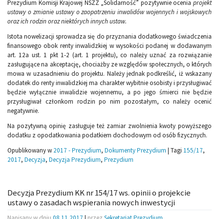
Prezydium Komisji Krajowej NSZZ „Solidarność” pozytywnie ocenia
projekt
ustawy o zmianie ustawy o zaopatrzeniu inwalidów wojennych i wojskowych
oraz ich rodzin oraz niektórych innych ustaw.
Istota nowelizacji sprowadza się do przyznania dodatkowego świadczenia
finansowego obok renty inwalidzkiej w wysokości podanej w dodawanym
art. 12a ust. 1 pkt 1-2 (art. 1 projektu), co należy uznać za rozwiązanie
zasługujące na akceptację, chociażby ze względów społecznych, o których
mowa w uzasadnieniu do projektu. Należy jednak podkreślić, iż wskazany
dodatek do renty inwalidzkiej ma charakter wybitnie osobisty i przysługiwać
będzie wyłącznie inwalidzie wojennemu, a po jego śmierci nie będzie
przysługiwał członkom rodzin po nim pozostałym, co należy ocenić
negatywnie.
Na pozytywną opinię zasługuje też zamiar zwolnienia kwoty powyższego
dodatku z opodatkowania podatkiem dochodowym od osób fizycznych.
Opublikowany w
2017 - Prezydium
,
Dokumenty Prezydium
|
Tagi
155/17
,
2017
,
Decyzja
,
Decyzja Prezydium
,
Prezydium
Decyzja Prezydium KK nr 154/17 ws. opinii o projekcie
ustawy o zasadach wspierania nowych inwestycji
Napisany w dniu
08.11.2017
|
przez
Sekretariat Prezydium