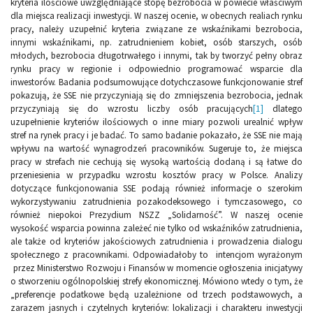
kryteria ilościowe uwzględniające stopę bezrobocia w powiecie właściwym
dla miejsca realizacji inwestycji. W naszej ocenie, w obecnych realiach rynku
pracy, należy uzupełnić kryteria związane ze wskaźnikami bezrobocia,
innymi wskaźnikami, np. zatrudnieniem kobiet, osób starszych, osób
młodych, bezrobocia długotrwałego i innymi, tak by tworzyć pełny obraz
rynku pracy w regionie i odpowiednio programować wsparcie dla
inwestorów. Badania podsumowujące dotychczasowe funkcjonowanie stref
pokazują, że SSE nie przyczyniają się do zmniejszenia bezrobocia, jednak
przyczyniają się do wzrostu liczby osób pracujących
[1]
dlatego
uzupełnienie kryteriów ilościowych o inne miary pozwoli urealnić wpływ
stref na rynek pracy i je badać. To samo badanie pokazało, że SSE nie mają
wpływu na wartość wynagrodzeń pracowników. Sugeruje to, że miejsca
pracy w strefach nie cechują się wysoką wartością dodaną i są łatwe do
przeniesienia w przypadku wzrostu kosztów pracy w Polsce. Analizy
dotyczące funkcjonowania SSE podają również informacje o szerokim
wykorzystywaniu zatrudnienia pozakodeksowego i tymczasowego, co
również niepokoi Prezydium NSZZ „Solidarność”. W naszej ocenie
wysokość wsparcia powinna zależeć nie tylko od wskaźników zatrudnienia,
ale także od kryteriów jakościowych zatrudnienia i prowadzenia dialogu
społecznego z pracownikami. Odpowiadałoby to intencjom wyrażonym
przez Ministerstwo Rozwoju i Finansów w momencie ogłoszenia inicjatywy
o stworzeniu ogólnopolskiej strefy ekonomicznej. Mówiono wtedy o tym, że
„preferencje podatkowe będą uzależnione od trzech podstawowych, a
zarazem jasnych i czytelnych kryteriów: lokalizacji i charakteru inwestycji