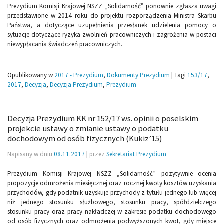
Prezydium Komisji Krajowej NSZZ „Solidarność” ponownie zgłasza uwagi
przedstawione w 2014 roku do projektu rozporządzenia Ministra Skarbu
Państwa, a dotyczące uzupełnienia przesłanek udzielenia pomocy o
sytuacje dotyczące ryzyka zwolnień pracowniczych i zagrożenia w postaci
niewypłacania świadczeń pracowniczych.
Opublikowany w
2017 - Prezydium
,
Dokumenty Prezydium
|
Tagi
153/17
,
2017
,
Decyzja
,
Decyzja Prezydium
,
Prezydium
Decyzja Prezydium KK nr 152/17 ws. opinii o poselskim
projekcie ustawy o zmianie ustawy o podatku
dochodowym od osób fizycznych (Kukiz’15)
Napisany w dniu
08.11.2017
|
przez
Sekretariat Prezydium
Prezydium Komisji Krajowej NSZZ „Solidarność” pozytywnie ocenia
propozycje odmrożenia miesięcznej oraz rocznej kwoty kosztów uzyskania
przychodów, gdy podatnik uzyskuje przychody z tytułu jednego lub więcej
niż jednego stosunku służbowego, stosunku pracy, spółdzielczego
stosunku pracy oraz pracy nakładczej w zakresie podatku dochodowego
od osób fizycznych oraz odmrożenia podwyższonych kwot, gdy miejsce