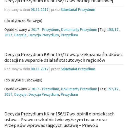
Decyzja Prezydium KK nr 158/17 ws. dotacji finansowej
Napisany w dniu
08.11.2017
|
przez
Sekretariat Prezydium
(do użytku służbowego)
Opublikowany w
2017 - Prezydium
,
Dokumenty Prezydium
|
Tagi
158/17
,
2017
,
Decyzja
,
Decyzja Prezydium
,
Prezydium
Decyzja Prezydium KK nr 157/17 ws. przekazania środków z
dotacji na wsparcie działań statutowych regionów
Napisany w dniu
08.11.2017
|
przez
Sekretariat Prezydium
(do użytku służbowego)
Opublikowany w
2017 - Prezydium
,
Dokumenty Prezydium
|
Tagi
157/17
,
2017
,
Decyzja
,
Decyzja Prezydium
,
Prezydium
Decyzja Prezydium KK nr 156/17 ws. opinii o projektach
ustaw – Prawo o szkolnictwie wyższym i nauce oraz
Przepisów wprowadzających ustawę – Prawo o