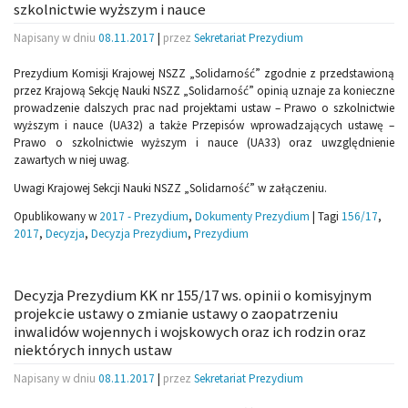
szkolnictwie wyższym i nauce
Napisany w dniu
08.11.2017
|
przez
Sekretariat Prezydium
Prezydium Komisji Krajowej NSZZ „Solidarność” zgodnie z przedstawioną
przez Krajową Sekcję Nauki NSZZ „Solidarność” opinią uznaje za konieczne
prowadzenie dalszych prac nad projektami ustaw – Prawo o szkolnictwie
wyższym i nauce (UA32) a także Przepisów wprowadzających ustawę –
Prawo o szkolnictwie wyższym i nauce (UA33) oraz uwzględnienie
zawartych w niej uwag.
Uwagi Krajowej Sekcji Nauki NSZZ „Solidarność” w załączeniu.
Opublikowany w
2017 - Prezydium
,
Dokumenty Prezydium
|
Tagi
156/17
,
2017
,
Decyzja
,
Decyzja Prezydium
,
Prezydium
Decyzja Prezydium KK nr 155/17 ws. opinii o komisyjnym
projekcie ustawy o zmianie ustawy o zaopatrzeniu
inwalidów wojennych i wojskowych oraz ich rodzin oraz
niektórych innych ustaw
Napisany w dniu
08.11.2017
|
przez
Sekretariat Prezydium