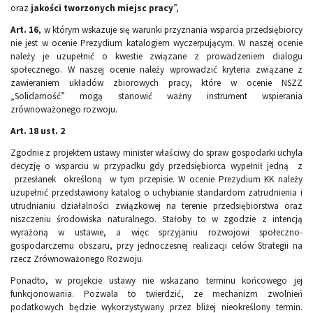
oraz
jakości tworzonych miejsc pracy
”,
Art. 16
, w którym wskazuje się warunki przyznania wsparcia przedsiębiorcy
nie jest w ocenie Prezydium katalogiem wyczerpującym. W naszej ocenie
należy je uzupełnić o kwestie związane z prowadzeniem dialogu
społecznego. W naszej ocenie należy wprowadzić kryteria związane z
zawieraniem układów zbiorowych pracy, które w ocenie NSZZ
„Solidarność” mogą stanowić ważny instrument wspierania
zrównoważonego rozwoju.
Art. 18 ust. 2
Zgodnie z projektem ustawy minister właściwy do spraw gospodarki uchyla
decyzję o wsparciu w przypadku gdy przedsiębiorca wypełnił jedną z
przesłanek określoną w tym przepisie. W ocenie Prezydium KK należy
uzupełnić przedstawiony katalog o uchybianie standardom zatrudnienia i
utrudnianiu działalności związkowej na terenie przedsiębiorstwa oraz
niszczeniu środowiska naturalnego. Stałoby to w zgodzie z intencją
wyrażoną w ustawie, a więc sprzyjaniu rozwojowi społeczno-
gospodarczemu obszaru, przy jednoczesnej realizacji celów Strategii na
rzecz Zrównoważonego Rozwoju.
Ponadto, w projekcie ustawy nie wskazano terminu końcowego jej
funkcjonowania. Pozwala to twierdzić, ze mechanizm zwolnień
podatkowych będzie wykorzystywany przez bliżej nieokreślony termin.