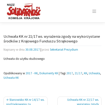
Skip
to
content
Uchwała KK nr 21/17 ws. wyrażenia zgody na wykorzystane
środków z Krajowego Funduszu Strajkowego
Napisany w dniu
30.08.2017
|
przez
Sekretariat Prezydium
Uchwała do użytku służbowego
Opublikowany w
2017 - KK
,
Dokumenty KK
|
Tagi
2017
,
21/17
,
KK
,
Uchwała
,
Uchwała KK
Nawigacja
Stanowisko KK nr 14/17 ws.
Uchwała KK nr 22/17 ws.
podziękowania za
wyrażenia zgody