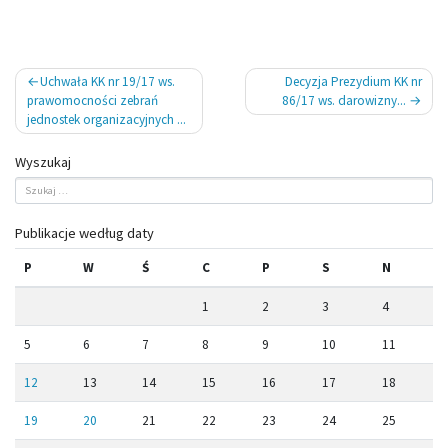
Nawigacja
Uchwała KK nr 19/17 ws.
Decyzja Prezydium KK nr
wpisu
prawomocności zebrań
86/17 ws. darowizny...
jednostek organizacyjnych ...
Wyszukaj
Publikacje według daty
P
W
Ś
C
P
S
N
1
2
3
4
5
6
7
8
9
10
11
12
13
14
15
16
17
18
19
20
21
22
23
24
25