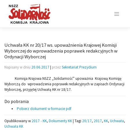
Skip
to
content
Uchwała KK nr 20/17 ws. upoważnienia Krajowej Komisji
Wyborczej do wprowadzenia poprawek redakcyjnych w
Ordynacji Wyborczej
Napisany w dniu
20.06.2017
|
przez
Sekretariat Prezydium
Komisja Krajowa NSZZ „Solidarność” upoważnia Krajową Komisję
Wyborczą do wprowadzenia poprawek redakcyjnych w zapisach Ordynacji
Wyborczej, przyjętej Uchwałą KK nr 18/17.
Do pobrania
Pobierz dokument w formacie pdf
Opublikowany w
2017 - KK
,
Dokumenty KK
|
Tagi
20/17
,
2017
,
KK
,
Uchwała
,
Uchwała KK