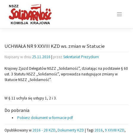
Skip
to
content
UCHWAŁA NR 9 XXVIII KZD ws. zmian w Statucie
Napisany w dniu
25.11.2016
|
przez
Sekretariat Prezydium
Krajowy Zjazd Delegatów NSZZ „Solidarność”, działając na podstawie § 60
ust. 3 Statutu NSZZ „Solidarność”, wprowadza następujące zmiany w
Statucie NSZZ „Solidarność”.
W § 11 uchyla się ustępy 1, 2 i 3.
Do pobrania
Pobierz dokument w formacie pdf
Opublikowany w
2016 - 28 KZD
,
Dokumenty KZD
|
Tagi
2016
,
9 XXVIII KZD
,