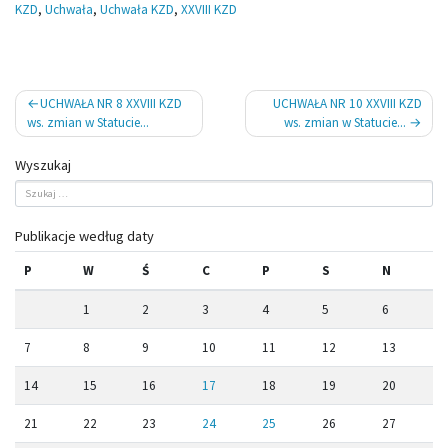
KZD
,
Uchwała
,
Uchwała KZD
,
XXVIII KZD
Nawigacja
UCHWAŁA NR 8 XXVIII KZD
UCHWAŁA NR 10 XXVIII KZD
wpisu
ws. zmian w Statucie...
ws. zmian w Statucie...
Wyszukaj
Publikacje według daty
P
W
Ś
C
P
S
N
1
2
3
4
5
6
7
8
9
10
11
12
13
14
15
16
17
18
19
20
21
22
23
24
25
26
27