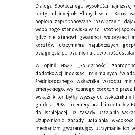
Dialogu Społecznego wysokości najniższej e
renty rodzinnej określonych w art. 85 usta
popiera zaproponowane rozwiązanie, daj
wspólnego stanowiska w tej istotnej społecz
gdyż nie stanowi gwarancji waloryzacji 
kosztów utrzymania najuboższych gosp
osiągnięcia porozumienia dowolność ustalani
W opinii NSZZ „Solidarność” zapropon
dodatkowej indeksacji minimalnych świad
średniorocznego wskaźnika wzrostu min
emeryckiego, wyliczanego corocznie przez I
wskaźnik ten byłby wyższy od wskaźnika inf
grudnia 1998 r. o emeryturach i rentach z 
do istniejącej już zasady ustalania wska
Uzupełnienie zasady ustalania wysokośc
mechanizm gwarantujący utrzymanie ich wa