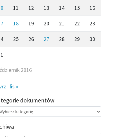
10
11
12
13
14
15
16
17
18
19
20
21
22
23
24
25
26
27
28
29
30
31
ździernik 2016
wrz
lis »
ategorie dokumentów
egorie
kumentów
chiwa
chiwa