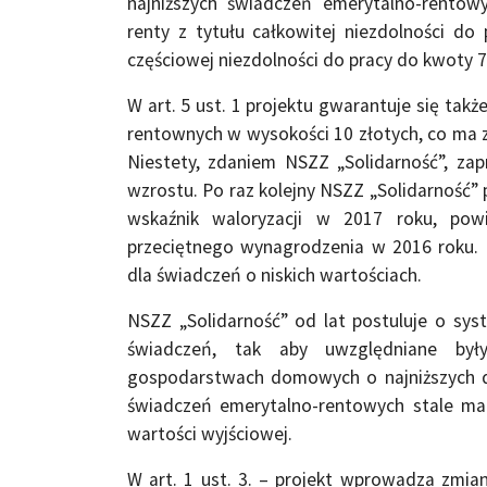
najniższych świadczeń emerytalno-rentow
renty z tytułu całkowitej niezdolności do
częściowej niezdolności do pracy do kwoty 7
W art. 5 ust. 1 projektu gwarantuje się tak
rentownych w wysokości 10 złotych, co ma 
Niestety, zdaniem NSZZ „Solidarność”, z
wzrostu. Po raz kolejny NSZZ „Solidarność” 
wskaźnik waloryzacji w 2017 roku, po
przeciętnego wynagrodzenia w 2016 roku.
dla świadczeń o niskich wartościach.
NSZZ „Solidarność” od lat postuluje o sys
świadczeń, tak aby uwzględniane był
gospodarstwach domowych o najniższych d
świadczeń emerytalno-rentowych stale m
wartości wyjściowej.
W art. 1 ust. 3. – projekt wprowadza zmia