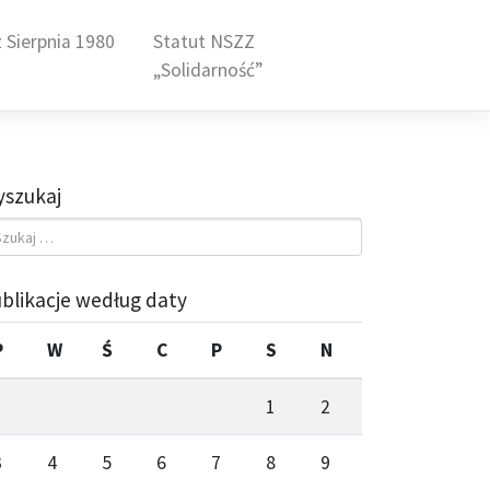
 Sierpnia 1980
Statut NSZZ
„Solidarność”
szukaj
blikacje według daty
P
W
Ś
C
P
S
N
1
2
3
4
5
6
7
8
9