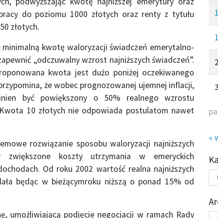
ych, podwyższając kwotę najniższej emerytury oraz
 pracy do poziomu 1000 złotych oraz renty z tytułu
50 złotych.
że minimalną kwotę waloryzacji świadczeń emerytalno-
zapewnić „odczuwalny wzrost najniższych świadczeń”.
aproponowana kwota jest dużo poniżej oczekiwanego
przypomina, że wobec prognozowanej ujemnej inflacji,
winien być powiększony o 50% realnego wzrostu
 Kwota 10 złotych nie odpowiada postulatom nawet
pa
« 
temowe rozwiązanie sposobu waloryzacji najniższych
y zwiększone koszty utrzymania w emeryckich
K
ochodach. Od roku 2002 wartość realna najniższych
Kat
alała będąc w bieżącymroku niższą o ponad 15% od
do
Ar
nę, umożliwiającą podjęcie negocjacji w ramach Rady
Ar