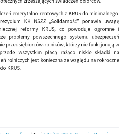
łecznych zrzeszających świadczeniobiorców.
adczeń emerytalno-rentowych z KRUS do minimalnego
Prezydium KK NSZZ „Solidarność” ponawia uwagę
oniecznej reformy KRUS, co powoduje ogromne i
akże problemy powszechnego systemu ubezpieczeń
ie przedsiębiorców-rolników, którzy nie funkcjonują w
zede wszystkim płacą rażąco niskie składki na
eń rolniczych jest konieczna ze względu na rokroczne
 do KRUS.