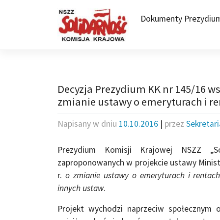
Skip
to
Dokumenty Prezydiu
content
Decyzja Prezydium KK nr 145/16 ws.
zmianie ustawy o emeryturach i re
Napisany w dniu
10.10.2016
|
przez
Sekretar
Prezydium Komisji Krajowej NSZZ „Sol
zaproponowanych w projekcie ustawy Ministra
r.
o zmianie ustawy o emeryturach i rentach
innych ustaw
.
Projekt wychodzi naprzeciw społecznym o