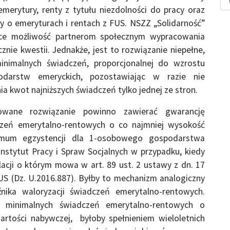
merytury, renty z tytułu niezdolności do pracy oraz
wy o emeryturach i rentach z FUS. NSZZ „Solidarność”
ące możliwość partnerom społecznym wypracowania
nie kwestii. Jednakże, jest to rozwiązanie niepełne,
minimalnych świadczeń, proporcjonalnej do wzrostu
odarstw emeryckich, pozostawiając w razie nie
a kwot najniższych świadczeń tylko jednej ze stron.
owane rozwiązanie powinno zawierać gwarancję
czeń emerytalno-rentowych o co najmniej wysokość
imum egzystencji dla 1-osobowego gospodarstwa
nstytut Pracy i Spraw Socjalnych w przypadku, kiedy
lacji o którym mowa w art. 89 ust. 2 ustawy z dn. 17
FUS (Dz. U.2016.887). Byłby to mechanizm analogiczny
źnika waloryzacji świadczeń emerytalno-rentowych.
i minimalnych świadczeń emerytalno-rentowych o
rtości nabywczej, byłoby spełnieniem wieloletnich