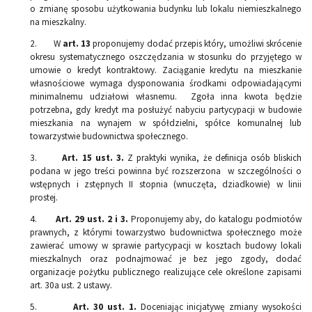
o zmianę sposobu użytkowania budynku lub lokalu niemieszkalnego
na mieszkalny.
2. W
art. 13
proponujemy dodać przepis który, umożliwi skrócenie
okresu systematycznego oszczędzania w stosunku do przyjętego w
umowie o kredyt kontraktowy. Zaciąganie kredytu na mieszkanie
własnościowe wymaga dysponowania środkami odpowiadającymi
minimalnemu udziałowi własnemu. Zgoła inna kwota będzie
potrzebna, gdy kredyt ma posłużyć nabyciu partycypacji w budowie
mieszkania na wynajem w spółdzielni, spółce komunalnej lub
towarzystwie budownictwa społecznego.
3.
Art. 15 ust. 3.
Z praktyki wynika, że definicja osób bliskich
podana w jego treści powinna być rozszerzona w szczególności o
wstępnych i zstępnych II stopnia (wnuczęta, dziadkowie) w linii
prostej.
4.
Art. 29 ust. 2 i 3.
Proponujemy aby, do katalogu podmiotów
prawnych, z którymi towarzystwo budownictwa społecznego może
zawierać umowy w sprawie partycypacji w kosztach budowy lokali
mieszkalnych oraz podnajmować je bez jego zgody, dodać
organizacje pożytku publicznego realizujące cele określone zapisami
art. 30a ust. 2 ustawy.
5.
Art. 30 ust. 1.
Doceniając inicjatywę zmiany wysokości