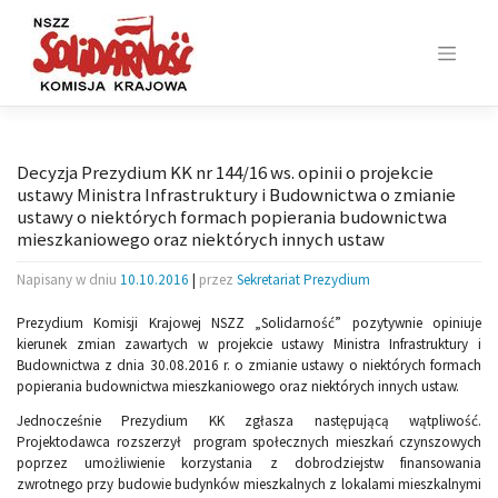
Skip
to
content
Decyzja Prezydium KK nr 144/16 ws. opinii o projekcie
ustawy Ministra Infrastruktury i Budownictwa o zmianie
ustawy o niektórych formach popierania budownictwa
mieszkaniowego oraz niektórych innych ustaw
Napisany w dniu
10.10.2016
|
przez
Sekretariat Prezydium
Prezydium Komisji Krajowej NSZZ „Solidarność” pozytywnie opiniuje
kierunek zmian zawartych w projekcie ustawy Ministra Infrastruktury i
Budownictwa z dnia 30.08.2016 r. o zmianie ustawy o niektórych formach
popierania budownictwa mieszkaniowego oraz niektórych innych ustaw.
Jednocześnie Prezydium KK zgłasza następującą wątpliwość.
Projektodawca rozszerzył program społecznych mieszkań czynszowych
poprzez umożliwienie korzystania z dobrodziejstw finansowania
zwrotnego przy budowie budynków mieszkalnych z lokalami mieszkalnymi