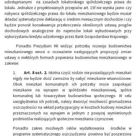
udostępnianymi na zasadach lokatorskiego spółdzielczego prawa do
lokalu. Jednakże z projektowanych przepisów art. 15f nie wynika jasno czy
nabywca spółdzielczego prawa do lokalu mieszkaniowego będzie musiał
składać systematycznie deklarację o średnim miesięcznym dochodzie i czy
będzie ponosił konsekwencje przekroczenia określonych ustawą progów
dochodowych analogicznie do najemców lokali wybudowanych przy
wykorzystaniu kredytu udzielonego przez Bank Gospodarstwa Krajowego.
Ponadto Prezydium KK widząc potrzebę rozwoju budownictwa
mieszkaniowego wnosi o rozważenie następujących propozycji zmian
ustawy o niektórych formach popierania budownictwa mieszkaniowego w
zakresie:
1.
Art. 8 ust. 2.
Istotna część rodzin nie posiadających mieszkań
nigdy nie będzie dość zamożna by nabyć mieszkanie własnościowe.
Obok mieszkań komunalnych ich potrzeby może zaspokajać
mieszkanie na wynajem w spółdzielni mieszkaniowej, spółce
komunalnej lub towarzystwie budownictwa społecznego. W celu
uwzględnienia ich potrzeb, należy stworzyć możliwość gromadzenia
oszczędności na wkład partycypacyjny w kosztach budowy mieszkań
przeznaczonych na wynajem w jednym z powyżej wymienionych
podmiotów realizujących społeczne mieszkania czynszowe.
Ponadto zakres możliwych celów wydatkowania środków w
programie systematycznego oszczędzania powinna być poszerzona