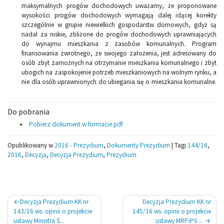
maksymalnych progów dochodowych uważamy, że proponowane
wysokości progów dochodowych wymagają dalej idącej korekty
szczególnie w grupie niewielkich gospodarstw domowych, gdyż są
nadal za niskie, zbliżone do progów dochodowych uprawniających
do wynajmu mieszkania z zasobów komunalnych. Program
finansowania zwrotnego, ze swojego założenia, jest adresowany do
osób zbyt zamożnych na otrzymanie mieszkania komunalnego i zbyt
ubogich na zaspokojenie potrzeb mieszkaniowych na wolnym rynku, a
nie dla osób uprawnionych do ubiegania się o mieszkania komunalne.
Do pobrania
Pobierz dokument w formacie pdf
Opublikowany w
2016 - Prezydium
,
Dokumenty Prezydium
|
Tagi
144/16
,
2016
,
Decyzja
,
Decyzja Prezydium
,
Prezydium
Nawigacja
Decyzja Prezydium KK nr
Decyzja Prezydium KK nr
wpisu
143/16 ws. opinii o projekcie
145/16 ws. opinii o projekcie
ustawy Ministra Ś...
ustawy MRPiPS ...