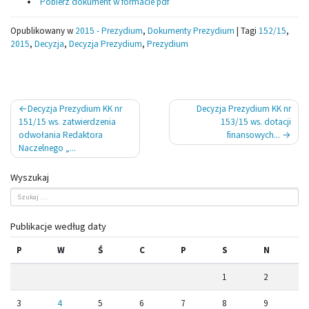
Pobierz dokument w formacie pdf
Opublikowany w
2015 - Prezydium
,
Dokumenty Prezydium
|
Tagi
152/15
,
2015
,
Decyzja
,
Decyzja Prezydium
,
Prezydium
Nawigacja
Decyzja Prezydium KK nr
Decyzja Prezydium KK nr
wpisu
151/15 ws. zatwierdzenia
153/15 ws. dotacji
odwołania Redaktora
finansowych...
Naczelnego „...
Wyszukaj
Publikacje według daty
P
W
Ś
C
P
S
N
1
2
3
4
5
6
7
8
9