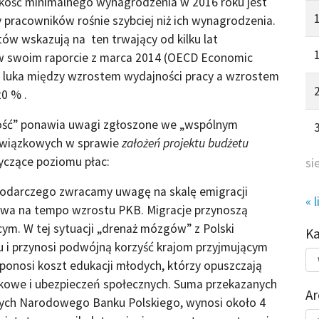
ość minimalnego wynagrodzenia w 2016 roku jest
 pracowników rośnie szybciej niż ich wynagrodzenia.
tów wskazują na ten trwający od kilku lat
w swoim raporcie z marca 2014 (OECD Economic
e luka między wzrostem wydajności pracy a wzrostem
20 % .
ność” ponawia uwagi zgłoszone we „wspólnym
 związkowych w sprawie
założeń projektu budżetu
otyczące poziomu płac:
si
odarczego zwracamy uwagę na skalę emigracji
« l
ywa na tempo wzrostu PKB. Migracje przynoszą
ym. W tej sytuacji „drenaż mózgów” z Polski
K
 i przynosi podwójną korzyść krajom przyjmującym
Kat
onosi koszt edukacji młodych, którzy opuszczają
do
tkowe i ubezpieczeń społecznych. Suma przekazanych
Ar
nych Narodowego Banku Polskiego, wynosi około 4
Ar