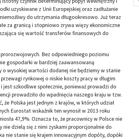
ą istotny czynnik determinujący popyt wewnętrzny i
odki uzyskiwane z Unii Europejskiej oraz zadłużanie
niemożliwy do utrzymania długookresowo. Już teraz
tałe za granicą i stopniowo zrywa więzy ekonomiczne
jszająca się wartość transferów finansowych do
ów prorozwojowych. Bez odpowiedniego poziomu
enie gospodarki w bardziej zaawansowaną
y o wysokiej wartości dodanej nie będziemy w stanie
przewagi rynkowej o niskie koszty pracy w długim
 i jest szkodliwe społecznie, ponieważ prowadzi do
encji prowadziło do wpadnięcia naszego kraju w tzw.
, że Polska jest jednym z krajów, w których udział
nych Eurostat wskaźnik ten wynosił w 2013 roku
yniosła 47,9%. Oznacza to, że pracownicy w Polsce nie
ie dzielą się z nimi zyskami proporcjonalnie do
ka nie stanie się krajem innowacyjnym dopóty, dopóki