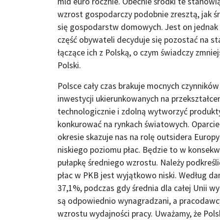
mld euro rocznie. Obecnie środki te stanowi
wzrost gospodarczy podobnie zresztą, jak śr
się gospodarstw domowych. Jest on jednak 
część obywateli decyduje się pozostać na s
łączące ich z Polską, o czym świadczy zmnie
Polski.
Polsce cały czas brakuje mocnych czynnik
inwestycji ukierunkowanych na przekształc
technologicznie i zdolną wytworzyć produkt
konkurować na rynkach światowych. Oparcie 
okresie skazuje nas na rolę outsidera Europy
niskiego poziomu płac. Będzie to w konsekw
pułapkę średniego wzrostu. Należy podkreślić
płac w PKB jest wyjątkowo niski. Według da
37,1%, podczas gdy średnia dla całej Unii w
są odpowiednio wynagradzani, a pracodawcy n
wzrostu wydajności pracy. Uważamy, że Pols