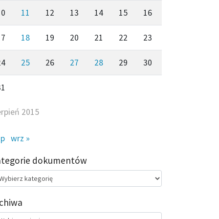
10
11
12
13
14
15
16
17
18
19
20
21
22
23
24
25
26
27
28
29
30
31
erpień 2015
ip
wrz »
ategorie dokumentów
egorie
kumentów
chiwa
chiwa