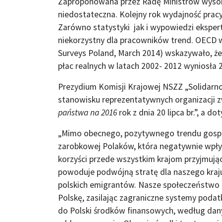
Zaproponowana przez Radę Ministrów wysok
niedostateczna. Kolejny rok wydajność pracy
Zarówno statystyki jak i wypowiedzi eksper
niekorzystny dla pracowników trend. OECD 
Surveys Poland, March 2014) wskazywało, ż
płac realnych w latach 2002- 2012 wyniosła 
Prezydium Komisji Krajowej NSZZ „Solidar
stanowisku reprezentatywnych organizacji
państwa na 2016
rok z dnia 20 lipca br.”, a d
„Mimo obecnego, pozytywnego trendu gosp
zarobkowej Polaków, która negatywnie wpł
korzyści przede wszystkim krajom przyjmując
powoduje podwójną stratę dla naszego kraju
polskich emigrantów. Nasze społeczeństwo p
Polskę, zasilając zagraniczne systemy poda
do Polski środków finansowych, według da