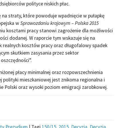
siębiorców polityce niskich płac.
 na straty, które powoduje wpadnięcie w pułapkę
ropejska w
Sprawozdaniu krajowym – Polska 2015
niu kosztami pracy stanowi zagrożenie dla możliwości
tości dodanej. W raporcie tym wskazuje się na
ek realnych kosztów pracy oraz długofalowy spadek
ym skutkiem zasysania przez sektor
 oszczędności”.
aniżonej płacy minimalnej oraz rozpowszechnienia
polityki mieszkaniowej jest znikoma regionalna i
 Polski oraz wysoki poziom emigracji zarobkowej.
ty Prezydium
|
Tagi
150/15
,
2015
,
Decyzja
,
Decyzja