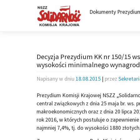
Skip
to
Dokumenty Prezydiu
content
Decyzja Prezydium KK nr 150/15 ws.
wysokości minimalnego wynagrodze
Napisany w dniu
18.08.2015
|
przez
Sekretar
Prezydium Komisji Krajowej NSZZ „Solidarn
central związkowych z dnia 25 maja br. ws. 
makroekonomicznych oraz z dnia 20 lipca 2
rok 2016, w których postuluje o zapewnieni
najmniej 7,4%, tj. do wysokości 1880 złotych