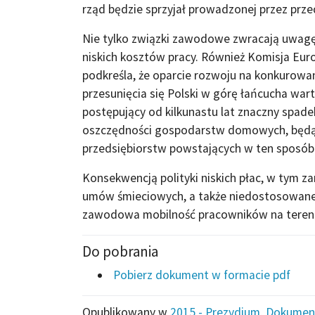
rząd będzie sprzyjał prowadzonej przez przed
Nie tylko związki zawodowe zwracają uwagę
niskich kosztów pracy. Również Komisja Eu
podkreśla, że oparcie rozwoju na konkurowa
przesunięcia się Polski w górę łańcucha war
postępujący od kilkunastu lat znaczny spad
oszczędności gospodarstw domowych, będąc
przedsiębiorstw powstających w ten sposób
Konsekwencją polityki niskich płac, w tym z
umów śmieciowych, a także niedostosowanej 
zawodowa mobilność pracowników na terenie
Do pobrania
Pobierz dokument w formacie pdf
Opublikowany w
2015 - Prezydium
,
Dokumen