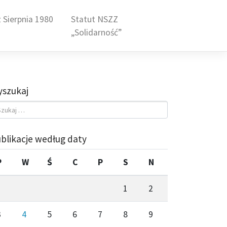
 Sierpnia 1980
Statut NSZZ
„Solidarność”
szukaj
blikacje według daty
P
W
Ś
C
P
S
N
1
2
3
4
5
6
7
8
9