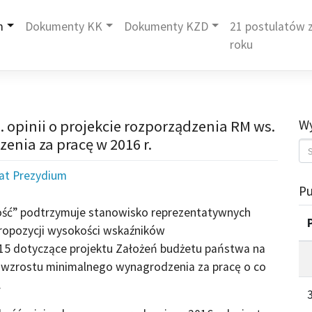
m
Dokumenty KK
Dokumenty KZD
21 postulatów z
roku
 opinii o projekcie rozporządzenia RM ws.
Wy
nia za pracę w 2016 r.
iat Prezydium
Pu
ość” podtrzymuje stanowisko reprezentatywnych
propozycji wysokości wskaźników
015 dotyczące projektu Założeń budżetu państwa na
e wzrostu minimalnego wynagrodzenia za pracę o co
.