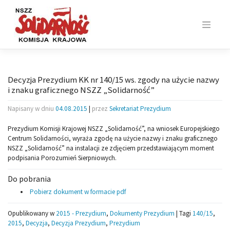
Skip
to
content
Decyzja Prezydium KK nr 140/15 ws. zgody na użycie nazwy
i znaku graficznego NSZZ „Solidarność”
Napisany w dniu
04.08.2015
|
przez
Sekretariat Prezydium
Prezydium Komisji Krajowej NSZZ „Solidarność”, na wniosek Europejskiego
Centrum Solidarności, wyraża zgodę na użycie nazwy i znaku graficznego
NSZZ „Solidarność” na instalacji ze zdjęciem przedstawiającym moment
podpisania Porozumień Sierpniowych.
Do pobrania
Pobierz dokument w formacie pdf
Opublikowany w
2015 - Prezydium
,
Dokumenty Prezydium
|
Tagi
140/15
,
2015
,
Decyzja
,
Decyzja Prezydium
,
Prezydium