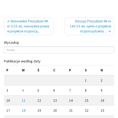
Nawigacja
Stanowisko Prezydium KK
Decyzja Prezydium KK nr
wpisu
nr 2/15 ws. naruszenia prawa
141/15 ws. opinii o projekcie
w projekcie rozporzą...
rozporządzenia ...
Wyszukaj
Publikacje według daty
P
W
Ś
C
P
S
N
1
2
3
4
5
6
7
8
9
10
11
12
13
14
15
16
17
18
19
20
21
22
23