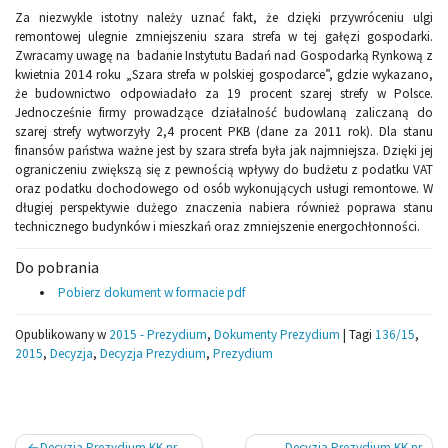
Za niezwykle istotny należy uznać fakt, że dzięki przywróceniu ulgi
remontowej ulegnie zmniejszeniu szara strefa w tej gałęzi gospodarki.
Zwracamy uwagę na badanie Instytutu Badań nad Gospodarką Rynkową z
kwietnia 2014 roku „Szara strefa w polskiej gospodarce”, gdzie wykazano,
że budownictwo odpowiadało za 19 procent szarej strefy w Polsce.
Jednocześnie firmy prowadzące działalność budowlaną zaliczaną do
szarej strefy wytworzyły 2,4 procent PKB (dane za 2011 rok). Dla stanu
finansów państwa ważne jest by szara strefa była jak najmniejsza. Dzięki jej
ograniczeniu zwiększą się z pewnością wpływy do budżetu z podatku VAT
oraz podatku dochodowego od osób wykonujących usługi remontowe. W
długiej perspektywie dużego znaczenia nabiera również poprawa stanu
technicznego budynków i mieszkań oraz zmniejszenie energochłonności.
Do pobrania
Pobierz dokument w formacie pdf
Opublikowany w
2015 - Prezydium
,
Dokumenty Prezydium
|
Tagi
136/15
,
2015
,
Decyzja
,
Decyzja Prezydium
,
Prezydium
Nawigacja
Decyzja Prezydium KK nr
Decyzja Prezydium KK nr