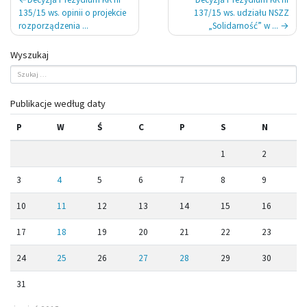
wpisu
135/15 ws. opinii o projekcie
137/15 ws. udziału NSZZ
rozporządzenia ...
„Solidarność” w ...
Wyszukaj
Publikacje według daty
P
W
Ś
C
P
S
N
1
2
3
4
5
6
7
8
9
10
11
12
13
14
15
16
17
18
19
20
21
22
23
24
25
26
27
28
29
30
31