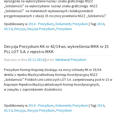
wyrazgodę na wykorzystanie nazwy i znaku graficznego NSZZ
„Solidarność” na wykorzystanie nazwy
i znaku graficznego NSZZ
„Solidarność” na materiałach wystawowych i kolekcjonerskich
przygotowywanych z okazji 35 rocznicy powstania NSZZ „Solidarność”.
Opublikowany w
2014 - Prezydium
,
Dokumenty Prezydium
|
Tagi
2014
,
43/14
,
Decyzja
,
Decyzja Prezydium
,
Prezydium
Decyzja Prezydium KK nr 42/14 ws. wykreślenia MKK nr 15
PLL LOT S.A. z rejestru MKK
Napisany w dniu
02.12.2014
|
przez
Sekretariat Prezydium
Prezydium Komisji Krajowej działając na mocy Uchwały KK nr 29/04
skreśla z rejestru Międzyzakładową Komisję Koordynacyjną NSZZ
„Solidarność” Polskich Linii Lotniczych LOT S.A. zarejestrowaną pod nr 15 w
Krajowym Rejestrze Międzyzakładowych Komisji Koordynacyjnych,
w związku z zaprzestaniem działalności.
Opublikowany w
2014 - Prezydium
,
Dokumenty Prezydium
|
Tagi
2014
,
42/14
,
Decyzja
,
Decyzja Prezydium
,
Prezydium