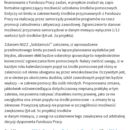
finansowanie z Funduszu Pracy zadań, w projekcie znalazł się zapis
formalnie ograniczający możliwość udzielania środków pomocowych.
Dotyczy on limitu w zakresie kwoty środków przyznawanych z Funduszu
Pracy na realizację przez samorządy powiatów programów na rzecz
promocji zatrudnienia i aktywizacji zawodowej. Ograniczenie to stanowi
możliwość przyznania samorządowi w danym miesiącu wyłącznie 1/12
wartości tych środków (§4 ust. 2a projektu).
Zdaniem NSZZ „Solidarność” założenie, iż wprowadzenie
przedmiotowego limitu pozwoli na lepsze planowanie wydatków jest
błędne, albowiem efekt będzie odwrotnyi spowoduje to niejednokrotnie
konieczność ograniczania form pomocowych. Należy zwrócić uwagę, iż w
każdym roku kalendarzowym popyt na środki pomocowe jest różny w
zależności od okresu ubiegania się przez wnioskodawców. Oczywistym jest,
że w okresie po ukończeniu studiów, szkół zawodowych popyt ten będzie
większy – w zakresie pomocy dla osób młodych. Proponowana zmiana,
jakkolwiek odzwierciedlająca dotychczasową niepisaną praktykę w tym
zakresie, nie powinna nabywać charakteru normy prawnej, jako że nie
uwzględnia ona zmian popytu na środki pomocowe – a zmiany te są
okresowe. Powyższej sytuacji nie poprawi w szczególności możliwość
zwiększenia (§4 ust. 5c projektu) środków
w danym miesiącu, z uwagi na uzależnienie tego zwiększenia od arbitralnej
decyzji dysponenta Funduszu Pracy.