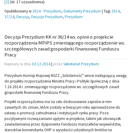
[2]
(str. 17 uzasadnienia).
Opublikowany w
2014 - Prezydium
,
Dokumenty Prezydium
|
Tagi
2014
,
37/14
,
Decyzja
,
Decyzja Prezydium
,
Prezydium
Decyzja Prezydium KK nr 36/14 ws. opinii o projekcie
rozporządzenia MPiPS zmieniającego rozporządzenie ws.
szczegółowych zasad gospodarki finansowej Funduszu
Pracy
Napisany w dniu
02.12.2014
|
przez
Sekretariat Prezydium
Prezydium Komisji Krajowej NSZZ „Solidarność” wnosi następującą uwagę
do projektu rozporządzenia Ministra Pracy i Polityki Społecznej z dnia
7.10.2014 r. zmieniającego rozporządzenie ws. szczegółowych zasad
gospodarki finansowej Funduszu Pracy.
Projekt rozporządzenia ma na celu dostosowanie zapisów w nim
zawartych do zmian, które zostały w bieżącym roku wprowadzone do
ustawy o promocji zatrudnienia i instytucjach rynku pracy. Poza
pozytywnymi rozwiązaniami ujętymi w projekcie, takimi jak obowiązek
zawiadamiania przez dysponenta Funduszu marszałków województw,
starostówi komendanta OHP o wysokości udzielonych limitów na