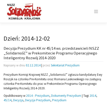
Skip
to
content
Dzień:
2014-12-02
Decyzja Prezydium KK nr 45/14 ws. przedstawicieli NSZZ
„Solidarność” w Prekomitecie Programu Operacyjnego
Inteligentny Rozwój 2014-2020
Napisany w dniu
02.12.2014
|
przez
Sekretariat Prezydium
Prezydium Komisji Krajowej NSZZ „Solidarność” zgłasza kandydaturę Ewy
Roszyk na członka Pre-Komitetu oraz Romana Laskowskiego na zastępcę
członka Pre-Komitetu do prac w Prekomitecie Programu Operacyjnego
Inteligentny Rozwój 2014-2020.
Opublikowany w
2014 - Prezydium
,
Dokumenty Prezydium
|
Tagi
2014
,
45/14
,
Decyzja
,
Decyzja Prezydium
,
Prezydium