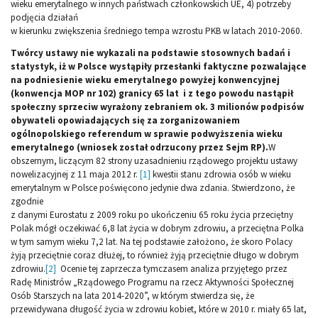
wieku emerytalnego w innych państwach członkowskich UE, 4) potrzeby
podjęcia działań
w kierunku zwiększenia średniego tempa wzrostu PKB w latach 2010-2060.
Twórcy ustawy nie wykazali na podstawie stosownych badań i
statystyk, iż w Polsce wystąpiły przesłanki faktyczne pozwalające
na podniesienie wieku emerytalnego powyżej konwencyjnej
(konwencja MOP nr 102) granicy 65 lat i z tego powodu nastąpił
społeczny sprzeciw wyrażony zebraniem ok. 3 milionów podpisów
obywateli opowiadających się za zorganizowaniem
ogólnopolskiego referendum w sprawie podwyższenia wieku
emerytalnego (wniosek został odrzucony przez Sejm RP).
W
obszernym, liczącym 82 strony uzasadnieniu rządowego projektu ustawy
nowelizacyjnej z 11 maja 2012 r.
[1]
kwestii stanu zdrowia osób w wieku
emerytalnym w Polsce poświęcono jedynie dwa zdania. Stwierdzono, że
zgodnie
z danymi Eurostatu z 2009 roku po ukończeniu 65 roku życia przeciętny
Polak mógł oczekiwać 6,8 lat życia w dobrym zdrowiu, a przeciętna Polka
w tym samym wieku 7,2 lat. Na tej podstawie założono, że skoro Polacy
żyją przeciętnie coraz dłużej, to również żyją przeciętnie długo w dobrym
zdrowiu.
[2]
Ocenie tej zaprzecza tymczasem analiza przyjętego przez
Radę Ministrów „Rządowego Programu na rzecz Aktywności Społecznej
Osób Starszych na lata 2014-2020”, w którym stwierdza się, że
przewidywana długość życia w zdrowiu kobiet, które w 2010 r. miały 65 lat,