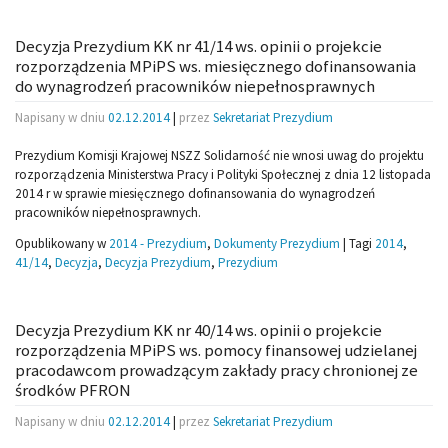
Decyzja Prezydium KK nr 41/14 ws. opinii o projekcie
rozporządzenia MPiPS ws. miesięcznego dofinansowania
do wynagrodzeń pracowników niepełnosprawnych
Napisany w dniu
02.12.2014
|
przez
Sekretariat Prezydium
Prezydium Komisji Krajowej NSZZ Solidarność nie wnosi uwag do projektu
rozporządzenia Ministerstwa Pracy i Polityki Społecznej z dnia 12 listopada
2014 r w sprawie miesięcznego dofinansowania do wynagrodzeń
pracowników niepełnosprawnych.
Opublikowany w
2014 - Prezydium
,
Dokumenty Prezydium
|
Tagi
2014
,
41/14
,
Decyzja
,
Decyzja Prezydium
,
Prezydium
Decyzja Prezydium KK nr 40/14 ws. opinii o projekcie
rozporządzenia MPiPS ws. pomocy finansowej udzielanej
pracodawcom prowadzącym zakłady pracy chronionej ze
środków PFRON
Napisany w dniu
02.12.2014
|
przez
Sekretariat Prezydium