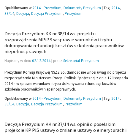
Opublikowany w
2014 - Prezydium
,
Dokumenty Prezydium
|
Tagi
2014
,
39/14
,
Decyzja
,
Decyzja Prezydium
,
Prezydium
Decyzja Prezydium KK nr 38/14 ws. projektu
rozporządzenia MPiPS w sprawie warunków i trybu
dokonywania refundacji kosztów szkolenia pracowników
niepełnosprawnych
Napisany w dniu
02.12.2014
|
przez
Sekretariat Prezydium
Prezydium Komisji Krajowej NSZZ Solidarność nie wnosi uwag do projektu
rozporządzenia Ministerstwa Pracy i Polityki Społecznej z dnia 12 listopada
2014 r. w sprawie warunków i trybu dokonywania refundacji kosztów
szkolenia pracowników niepełnosprawnych.
Opublikowany w
2014 - Prezydium
,
Dokumenty Prezydium
|
Tagi
2014
,
38/14
,
Decyzja
,
Decyzja Prezydium
,
Prezydium
Decyzja Prezydium KK nr 37/14 ws. opinii o poselskim
projekcie KP PiS ustawy o zmianie ustawy o emeryturach i