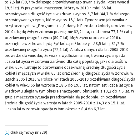
to 7,5 lat (38,7 % dalszego przewidywanego trwania życia, które wynosi
19,5 lat). W przypadku mężczyzn, którzy w 2010 r. mieli 65 lat,
przewidywana długość życia w zdrowiu wynosi 6,7 lat (44,7 % dalszego
przewidywanego życia, które wynosi 15,1 lat). Tymczasem jak wynika z
przytoczonych w „Programie (…)” danych Eurostatu kobiety urodzone w
2010 r. będą żyły w zdrowiu przeciętnie 62,2 lata, co stanowi 77,1 % całej
oczekiwanej długości życia (80,7 lat). Mężczyźni urodzeni w 2010 r.
przeciętnie w zdrowiu będą żyć krócej niż kobiety – 58,5 lat tj. 81,2 %
oczekiwanej długości życia (72,1 lat). Analiza danych dla lat 2005-2010
prowadzi do wniosku, że wraz z wydłużaniem się trwania życia spada
liczba lat życia w zdrowiu zarówno dla całej populacji, jak i dla osób w
wieku 65+. Ilustruje to porównanie oczekiwanej średniej długości życia
kobiet i mężczyzn w wieku 65 lat oraz średniej długości życia w zdrowiu w
latach 2005 i 2010 w Polsce. W latach 2005-2010 oczekiwana długość życia
kobiet w wieku 65 lat wzrosła z 18,5 do 19,5 lat, natomiast liczba lat życia
w zdrowiu uległa w tym okresie znaczącemu obniżeniu z 10,2 do 7,5 lat. W
grupie mężczyzn sytuacja przedstawiała się podobnie. Ich oczekiwana
średnia długość życia wzrosła w latach 2005-2010 z 14,3 do 15,1 lat.
Liczba lat w zdrowiu spadła w tym okresie z 8,4 do 6,7 lat.
[1]
druk sejmowy nr 329)