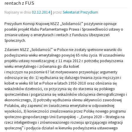
rentach z FUS
Napisany w dniu
02.12.2014
|
przez
Sekretariat Prezydium
Prezydium Komisji Krajowej NSZZ „Solidarność” pozytywnie opiniuje
poselski projekt Klubu Parlamentarnego Prawa i Sprawiedliwości ustawy o
zmianie ustawy o emeryturach i rentach z Funduszu Ubezpieczeń
Społecznych.
Zdaniem NSZZ „Solidarność” w Polsce nie zostały spełnione warunki do
podwyższenia wieku emerytalnego powyżej 65 roku życia. W uzasadnieniu
projektu ustawy nowelizacyjnej z 11 maja 2012 r. potrzebę podwyższenia
wieku emerytalnego i zrównania go dla kobiet
i mężczyzn na poziomie 67 lat motywowano przywołując argumenty
odnoszące się do: 1) wydłużania się dalszego trwania życia mężczyzn i
kobiet w wieku 60 lat w Polsce w latach 1950-2010 oraz obniżania się
wskaźników dzietności, co przyczynia się do starzenia się polskiego
społeczeństwa i pogarszania się wskaźników obciążenia demograficznego i
ekonomicznego, 2) potrzeby wydłużenia okresu aktywności zawodowej
Polaków, aby zapewnić im świadczenia emerytalne w odpowiedniej
wysokości, 3) konieczności zrealizowania przez Polskę nowego programu
społeczno-gospodarczego Unii Europejskiej – „Europa 2020 – Strategia na
rzecz inteligentnego i zrównoważonego rozwoju sprzyjającego integracji
społecznej” i podjęcia działań w kierunku podwyższenia ustawowego