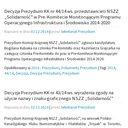
Decyzja Prezydium KK nr 44/14 ws. przedstawicieli NSZZ
„Solidarność” w Pre-Komitecie Monitorującym Programu
Operacyjnego Infrastruktura i Środowisko 2014-2020
Napisany w dniu
02.12.2014
|
przez
Sekretariat Prezydium
Prezydium Komisji Krajowej NSZZ „Solidarność” zgłasza kandydaturę
Bogdana Kubiaka na członka Pre-Komitetu oraz Kazimierza Grajcarka na
zastępcę członka Pre-Komitetu do prac w Pre-Komitecie Monitorującym
Programu Operacyjnego Infrastruktura i Środowisko 2014-2020.
Opublikowany w
2014 - Prezydium
,
Dokumenty Prezydium
|
Tagi
2014
,
44/14
,
Decyzja
,
Decyzja Prezydium
,
Prezydium
Decyzja Prezydium KK nr 43/14 ws. wyrażenia zgody na
użycie nazwy i znaku graficznego NSZZ „Solidarność”
Napisany w dniu
02.12.2014
|
przez
Sekretariat Prezydium
Prezydium Komisji Krajowej NSZZ „Solidarność”, na wniosek Polsko-
Kanadyjskiego Klubu Numizmatyków i Filatelistów „Troyak” w Toronto,