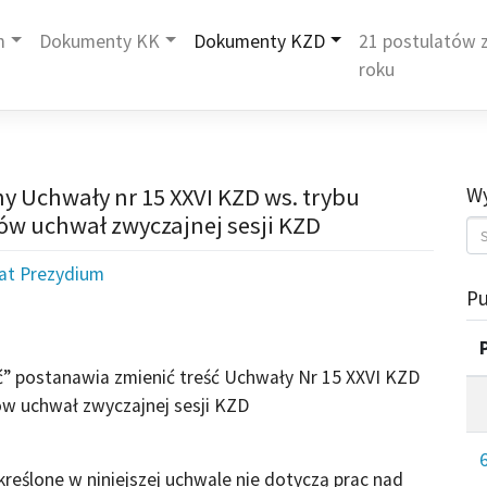
m
Dokumenty KK
Dokumenty KZD
21 postulatów z
roku
 Uchwały nr 15 XXVI KZD ws. trybu
Wy
ów uchwał zwyczajnej sesji KZD
iat Prezydium
Pu
” postanawia zmienić treść Uchwały Nr 15 XXVI KZD
ów uchwał zwyczajnej sesji KZD
reślone w niniejszej uchwale nie dotyczą prac nad