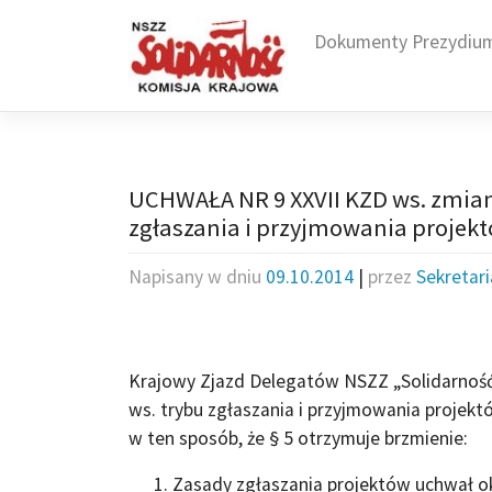
Skip
to
Dokumenty Prezydiu
content
UCHWAŁA NR 9 XXVII KZD ws. zmiany
zgłaszania i przyjmowania projekt
Napisany w dniu
09.10.2014
|
przez
Sekretar
Krajowy Zjazd Delegatów NSZZ „Solidarność
ws. trybu zgłaszania i przyjmowania projekt
w ten sposób, że § 5 otrzymuje brzmienie:
Zasady zgłaszania projektów uchwał ok