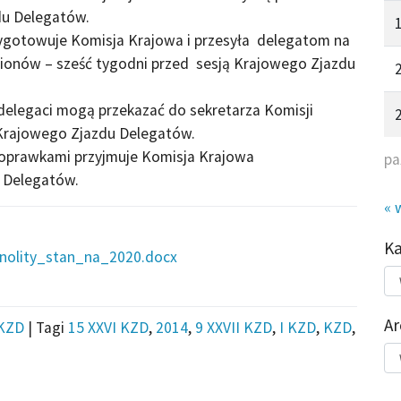
u Delegatów.
ygotowuje Komisja Krajowa i przesyła delegatom na
ionów – sześć tygodni przed sesją Krajowego Zjazdu
 delegaci mogą przekazać do sekretarza Komisji
 Krajowego Zjazdu Delegatów.
poprawkami przyjmuje Komisja Krajowa
pa
i Delegatów.
« 
K
olity_stan_na_2020.docx
Kat
do
Ar
KZD
|
Tagi
15 XXVI KZD
,
2014
,
9 XXVII KZD
,
I KZD
,
KZD
,
Ar