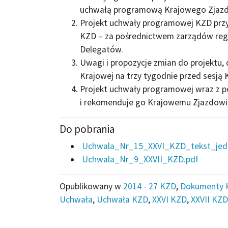
uchwałą programową Krajowego Zjazd
Projekt uchwały programowej KZD prz
KZD – za pośrednictwem zarządów reg
Delegatów.
Uwagi i propozycje zmian do projektu,
Krajowej na trzy tygodnie przed sesją
Projekt uchwały programowej wraz z 
i rekomenduje go Krajowemu Zjazdow
Do pobrania
Uchwala_Nr_15_XXVI_KZD_tekst_jedn
Uchwala_Nr_9_XXVII_KZD.pdf
Opublikowany w
2014 - 27 KZD
,
Dokumenty 
Uchwała
,
Uchwała KZD
,
XXVI KZD
,
XXVII KZD