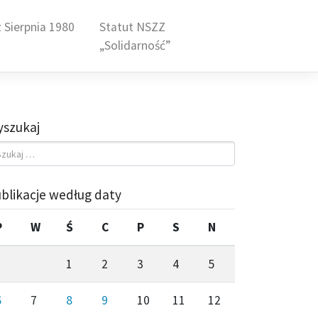
 Sierpnia 1980
Statut NSZZ
„Solidarność”
szukaj
blikacje według daty
P
W
Ś
C
P
S
N
1
2
3
4
5
6
7
8
9
10
11
12