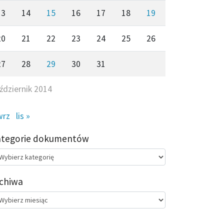
13
14
15
16
17
18
19
20
21
22
23
24
25
26
27
28
29
30
31
ździernik 2014
wrz
lis »
ategorie dokumentów
egorie
kumentów
chiwa
chiwa