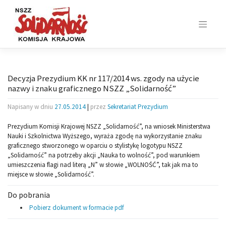
Skip
to
content
Decyzja Prezydium KK nr 117/2014 ws. zgody na użycie
nazwy i znaku graficznego NSZZ „Solidarność”
Napisany w dniu
27.05.2014
|
przez
Sekretariat Prezydium
Prezydium Komisji Krajowej NSZZ „Solidarność”, na wniosek Ministerstwa
Nauki
i Szkolnictwa Wyższego, wyraża zgodę na wykorzystanie znaku
graficznego stworzonego
w oparciu o stylistykę logotypu NSZZ
„Solidarność” na potrzeby akcji „Nauka to wolność”, pod warunkiem
umieszczenia flagi nad literą „N” w słowie „WOLNOŚĆ”,
tak jak ma to
miejsce w słowie „Solidarność”.
Do pobrania
Pobierz dokument w formacie pdf