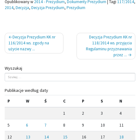
Opublikowany w
2014 - Prezydium
,
Dokumenty Prezydium
|
Tagi
117/2014
,
2014
,
Decyzja
,
Decyzja Prezydium
,
Prezydium
Nawigacja
Decyzja Prezydium KK nr
Decyzja Prezydium KK nr
wpisu
116/2014 ws. zgody na
118/2014 ws. przyjęcia
użycie nazwy ...
Regulaminu przyznawania
przez ...
Wyszukaj
Publikacje według daty
P
W
Ś
C
P
S
N
1
2
3
4
5
6
7
8
9
10
11
12
13
14
15
16
17
18