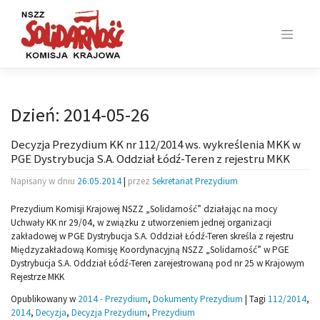
Skip
to
content
Dzień:
2014-05-26
Decyzja Prezydium KK nr 112/2014 ws. wykreślenia MKK w
PGE Dystrybucja S.A. Oddział Łódź-Teren z rejestru MKK
Napisany w dniu
26.05.2014
|
przez
Sekretariat Prezydium
Prezydium Komisji Krajowej NSZZ „Solidarność” działając na mocy
Uchwały KK nr 29/04, w związku z utworzeniem jednej organizacji
zakładowej w PGE Dystrybucja S.A. Oddział Łódź-Teren skreśla z rejestru
Międzyzakładową Komisję Koordynacyjną NSZZ „Solidarność” w PGE
Dystrybucja S.A. Oddział Łódź-Teren zarejestrowaną pod nr 25 w Krajowym
Rejestrze MKK
Opublikowany w
2014 - Prezydium
,
Dokumenty Prezydium
|
Tagi
112/2014
,
2014
,
Decyzja
,
Decyzja Prezydium
,
Prezydium