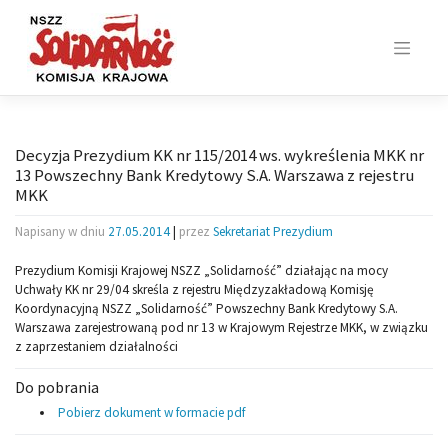
Skip
to
content
Decyzja Prezydium KK nr 115/2014 ws. wykreślenia MKK nr
13 Powszechny Bank Kredytowy S.A. Warszawa z rejestru
MKK
Napisany w dniu
27.05.2014
|
przez
Sekretariat Prezydium
Prezydium Komisji Krajowej NSZZ „Solidarność” działając na mocy
Uchwały KK nr 29/04 skreśla z rejestru Międzyzakładową Komisję
Koordynacyjną NSZZ „Solidarność” Powszechny Bank Kredytowy S.A.
Warszawa zarejestrowaną pod nr 13 w Krajowym Rejestrze MKK, w związku
z zaprzestaniem działalności
Do pobrania
Pobierz dokument w formacie pdf