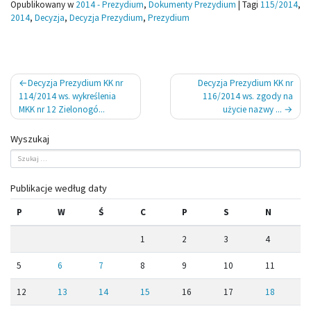
Opublikowany w
2014 - Prezydium
,
Dokumenty Prezydium
|
Tagi
115/2014
,
2014
,
Decyzja
,
Decyzja Prezydium
,
Prezydium
Nawigacja
Decyzja Prezydium KK nr
Decyzja Prezydium KK nr
wpisu
114/2014 ws. wykreślenia
116/2014 ws. zgody na
MKK nr 12 Zielonogó...
użycie nazwy ...
Wyszukaj
Publikacje według daty
P
W
Ś
C
P
S
N
1
2
3
4
5
6
7
8
9
10
11
12
13
14
15
16
17
18