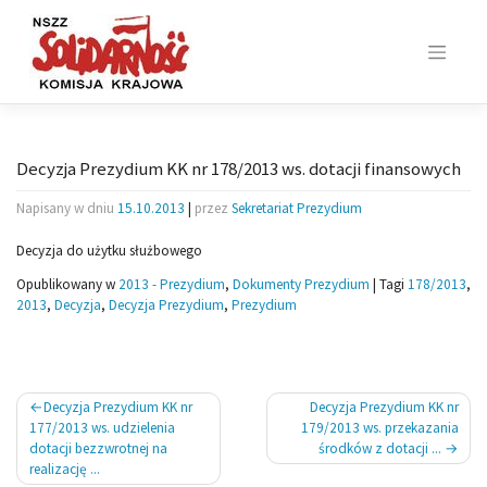
Skip
to
content
Decyzja Prezydium KK nr 178/2013 ws. dotacji finansowych
Napisany w dniu
15.10.2013
|
przez
Sekretariat Prezydium
Decyzja do użytku służbowego
Opublikowany w
2013 - Prezydium
,
Dokumenty Prezydium
|
Tagi
178/2013
,
2013
,
Decyzja
,
Decyzja Prezydium
,
Prezydium
Nawigacja
Decyzja Prezydium KK nr
Decyzja Prezydium KK nr
wpisu
177/2013 ws. udzielenia
179/2013 ws. przekazania
dotacji bezzwrotnej na
środków z dotacji ...
realizację ...