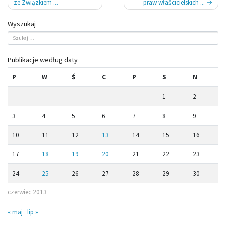
ze Związkiem ...
praw właścicielskich ...
Wyszukaj
Publikacje według daty
P
W
Ś
C
P
S
N
1
2
3
4
5
6
7
8
9
10
11
12
13
14
15
16
17
18
19
20
21
22
23
24
25
26
27
28
29
30
czerwiec 2013
« maj
lip »