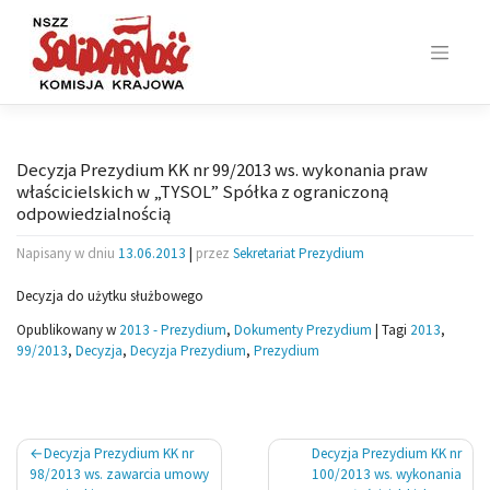
Skip
to
content
Decyzja Prezydium KK nr 99/2013 ws. wykonania praw
właścicielskich w „TYSOL” Spółka z ograniczoną
odpowiedzialnością
Napisany w dniu
13.06.2013
|
przez
Sekretariat Prezydium
Decyzja do użytku służbowego
Opublikowany w
2013 - Prezydium
,
Dokumenty Prezydium
|
Tagi
2013
,
99/2013
,
Decyzja
,
Decyzja Prezydium
,
Prezydium
Nawigacja
Decyzja Prezydium KK nr
Decyzja Prezydium KK nr
wpisu
98/2013 ws. zawarcia umowy
100/2013 ws. wykonania