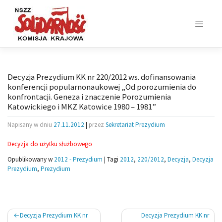
Skip
to
content
Decyzja Prezydium KK nr 220/2012 ws. dofinansowania
konferencji popularnonaukowej „Od porozumienia do
konfrontacji. Geneza i znaczenie Porozumienia
Katowickiego i MKZ Katowice 1980 – 1981”
Napisany w dniu
27.11.2012
|
przez
Sekretariat Prezydium
Decyzja do użytku służbowego
Opublikowany w
2012 - Prezydium
|
Tagi
2012
,
220/2012
,
Decyzja
,
Decyzja
Prezydium
,
Prezydium
Nawigacja
Decyzja Prezydium KK nr
Decyzja Prezydium KK nr