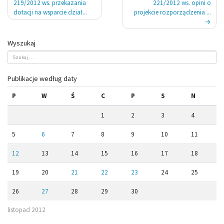
wpisu
219/2012 ws. przekazania
221/2012 ws. opini o
dotacji na wsparcie dział...
projekcie rozporządzenia ...
Wyszukaj
Publikacje według daty
P
W
Ś
C
P
S
N
1
2
3
4
5
6
7
8
9
10
11
12
13
14
15
16
17
18
19
20
21
22
23
24
25
26
27
28
29
30
listopad 2012