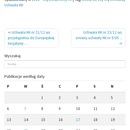
Uchwała KK
Nawigacja
Uchwała KK nr 21/12 ws.
Uchwała KK nr 23/12 ws.
wpisu
przystąpienia do Europejskiej
zmiany uchwały KK nr 9/05 ...
Inicjatywy ...
Wyszukaj
Publikacje według daty
P
W
Ś
C
P
S
N
1
2
3
4
5
6
7
8
9
10
11
12
13
14
15
16
17
18
19