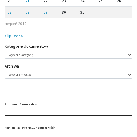
20
21
22
23
24
25
26
27
28
29
30
31
sierpień 2012
« lip
wrz »
Kategorie dokumentów
Kategorie
dokumentów
Archiwa
Archiwa
Archiwum Dokumentów
Komisja Krajowa NSZZ "Solidarność"