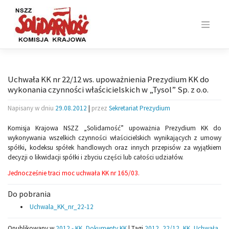
Skip
to
content
Uchwała KK nr 22/12 ws. upoważnienia Prezydium KK do
wykonania czynności właścicielskich w „Tysol” Sp. z o.o.
Napisany w dniu
29.08.2012
|
przez
Sekretariat Prezydium
Komisja Krajowa NSZZ „Solidarność” upoważnia Prezydium KK do
wykonywania wszelkich czynności właścicielskich wynikających z umowy
spółki, kodeksu spółek handlowych oraz innych przepisów za wyjątkiem
decyzji o likwidacji spółki i zbyciu części lub całości udziałów.
Jednocześnie traci moc uchwała KK nr 165/03.
Do pobrania
Uchwala_KK_nr_22-12
Opublikowany w
2012 - KK
,
Dokumenty KK
|
Tagi
2012
,
22/12
,
KK
,
Uchwała
,