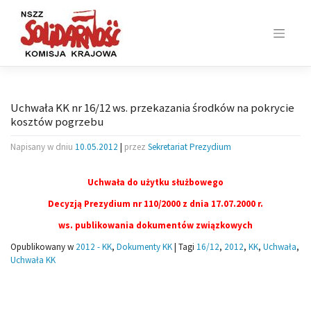
Skip
to
content
Uchwała KK nr 16/12 ws. przekazania środków na pokrycie
kosztów pogrzebu
Napisany w dniu
10.05.2012
|
przez
Sekretariat Prezydium
Uchwała do użytku służbowego
Decyzją Prezydium nr 110/2000 z dnia 17.07.2000 r.
ws. publikowania dokumentów związkowych
Opublikowany w
2012 - KK
,
Dokumenty KK
|
Tagi
16/12
,
2012
,
KK
,
Uchwała
,
Uchwała KK