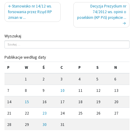
Nawigacja
Stanowisko nr 14/12 ws.
Decyzja Prezydium nr
wpisu
forsowania przez Rząd RP
74/2012 ws. opinii o
zmian w ...
poselskim (KP PiS) projekcie ...
Wyszukaj
Publikacje według daty
P
W
Ś
C
P
S
N
1
2
3
4
5
6
7
8
9
10
11
12
13
14
15
16
17
18
19
20
21
22
23
24
25
26
27
28
29
30
31