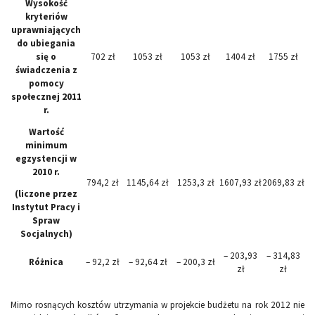
Wysokość
kryteriów
uprawniających
do ubiegania
się o
702 zł
1053 zł
1053 zł
1404 zł
1755 zł
świadczenia z
pomocy
społecznej 2011
r.
Wartość
minimum
egzystencji w
2010 r.
794,2 zł
1145,64 zł
1253,3 zł
1607,93 zł
2069,83 zł
(liczone przez
Instytut Pracy i
Spraw
Socjalnych)
– 203,93
– 314,83
Różnica
– 92,2 zł
– 92,64 zł
– 200,3 zł
zł
zł
Mimo rosnących kosztów utrzymania w projekcie budżetu na rok 2012 nie