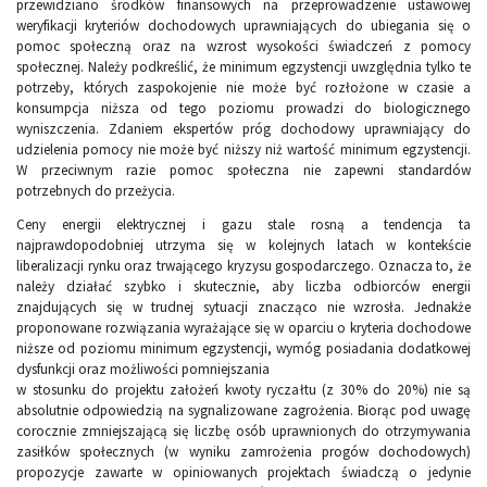
przewidziano środków finansowych na przeprowadzenie ustawowej
weryfikacji kryteriów dochodowych uprawniających do ubiegania się o
pomoc społeczną oraz na wzrost wysokości świadczeń z pomocy
społecznej. Należy podkreślić, że minimum egzystencji uwzględnia tylko te
potrzeby, których zaspokojenie nie może być rozłożone w czasie a
konsumpcja niższa od tego poziomu prowadzi do biologicznego
wyniszczenia. Zdaniem ekspertów próg dochodowy uprawniający do
udzielenia pomocy nie może być niższy niż wartość minimum egzystencji.
W przeciwnym razie pomoc społeczna nie zapewni standardów
potrzebnych do przeżycia.
Ceny energii elektrycznej i gazu stale rosną a tendencja ta
najprawdopodobniej utrzyma się w kolejnych latach w kontekście
liberalizacji rynku oraz trwającego kryzysu gospodarczego. Oznacza to, że
należy działać szybko i skutecznie, aby liczba odbiorców energii
znajdujących się w trudnej sytuacji znacząco nie wzrosła. Jednakże
proponowane rozwiązania wyrażające się w oparciu o kryteria dochodowe
niższe od poziomu minimum egzystencji, wymóg posiadania dodatkowej
dysfunkcji oraz możliwości pomniejszania
w stosunku do projektu założeń kwoty ryczałtu (z 30% do 20%) nie są
absolutnie odpowiedzią na sygnalizowane zagrożenia. Biorąc pod uwagę
corocznie zmniejszającą się liczbę osób uprawnionych do otrzymywania
zasiłków społecznych (w wyniku zamrożenia progów dochodowych)
propozycje zawarte w opiniowanych projektach świadczą o jedynie