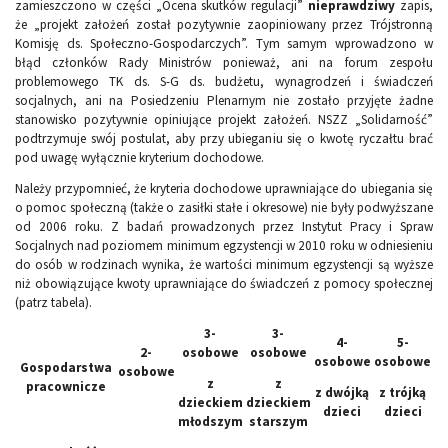
zamieszczono w części „Ocena skutków regulacji”
nieprawdziwy
zapis,
że „projekt założeń został pozytywnie zaopiniowany przez Trójstronną
Komisję ds. Społeczno-Gospodarczych”. Tym samym wprowadzono w
błąd członków Rady Ministrów ponieważ, ani na forum zespołu
problemowego TK ds. S-G ds. budżetu, wynagrodzeń i świadczeń
socjalnych, ani na Posiedzeniu Plenarnym nie zostało przyjęte żadne
stanowisko pozytywnie opiniujące projekt założeń. NSZZ „Solidarność”
podtrzymuje swój postulat, aby przy ubieganiu się o kwotę ryczałtu brać
pod uwagę wyłącznie kryterium dochodowe.
Należy przypomnieć, że kryteria dochodowe uprawniające do ubiegania się
o pomoc społeczną (także o zasiłki stałe i okresowe) nie były podwyższane
od 2006 roku. Z badań prowadzonych przez Instytut Pracy i Spraw
Socjalnych nad poziomem minimum egzystencji w 2010 roku w odniesieniu
do osób w rodzinach wynika, że wartości minimum egzystencji są wyższe
niż obowiązujące kwoty uprawniające do świadczeń z pomocy społecznej
(patrz tabela).
3-
3-
4-
5-
2-
osobowe
osobowe
osobowe
osobowe
Gospodarstwa
osobowe
z
z
pracownicze
z dwójką
z trójką
dzieckiem
dzieckiem
dzieci
dzieci
młodszym
starszym