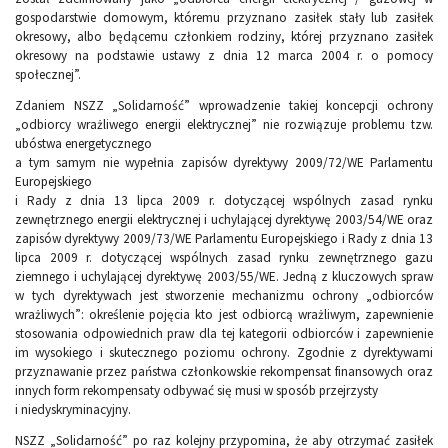
gospodarstwie domowym, któremu przyznano zasiłek stały lub zasiłek
okresowy, albo będącemu członkiem rodziny, której przyznano zasiłek
okresowy na podstawie ustawy z dnia 12 marca 2004 r. o pomocy
społecznej”.
Zdaniem NSZZ „Solidarność” wprowadzenie takiej koncepcji ochrony
„odbiorcy wrażliwego energii elektrycznej” nie rozwiązuje problemu tzw.
ubóstwa energetycznego
a tym samym nie wypełnia zapisów dyrektywy 2009/72/WE Parlamentu
Europejskiego
i Rady z dnia 13 lipca 2009 r. dotyczącej wspólnych zasad rynku
zewnętrznego energii elektrycznej i uchylającej dyrektywę 2003/54/WE oraz
zapisów dyrektywy 2009/73/WE Parlamentu Europejskiego i Rady z dnia 13
lipca 2009 r. dotyczącej wspólnych zasad rynku zewnętrznego gazu
ziemnego i uchylającej dyrektywę 2003/55/WE. Jedną z kluczowych spraw
w tych dyrektywach jest stworzenie mechanizmu ochrony „odbiorców
wrażliwych”: określenie pojęcia kto jest odbiorcą wrażliwym, zapewnienie
stosowania odpowiednich praw dla tej kategorii odbiorców i zapewnienie
im wysokiego i skutecznego poziomu ochrony. Zgodnie z dyrektywami
przyznawanie przez państwa członkowskie rekompensat finansowych oraz
innych form rekompensaty odbywać się musi w sposób przejrzysty
i niedyskryminacyjny.
NSZZ „Solidarność” po raz kolejny przypomina, że aby otrzymać zasiłek