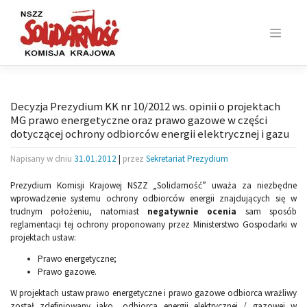
Skip
to
content
Decyzja Prezydium KK nr 10/2012 ws. opinii o projektach
MG prawo energetyczne oraz prawo gazowe w części
dotyczącej ochrony odbiorców energii elektrycznej i gazu
Napisany w dniu
31.01.2012
|
przez
Sekretariat Prezydium
Prezydium Komisji Krajowej NSZZ „Solidarność” uważa za niezbędne
wprowadzenie systemu ochrony odbiorców energii znajdujących się w
trudnym położeniu, natomiast
negatywnie ocenia
sam sposób
reglamentacji tej ochrony proponowany przez Ministerstwo Gospodarki w
projektach ustaw:
Prawo energetyczne;
Prawo gazowe.
W projektach ustaw prawo energetyczne i prawo gazowe odbiorca wrażliwy
został zdefiniowany jako „odbiorca energii elektrycznej / gazowej w