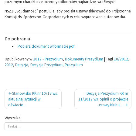
pozornym charakterze ochrony odbiorców najbardziej wrażliwych.
NSZZ „Solidarność” postuluje, aby projekt ustawy skierować do Trójstronnej
Komisji ds. Społeczno-Gospodarczych w celu wypracowania stanowiska.
Do pobrania
Pobierz dokument w formacie pdf
Opublikowany w
2012 - Prezydium
,
Dokumenty Prezydium
|
Tagi
10/2012
,
2012
,
Decyzja
,
Decyzja Prezydium
,
Prezydium
Nawigacja
Stanowisko KK nr 10/12 ws.
Decyzja Prezydium KK nr
wpisu
aktualnej sytuacji w
11/2012 ws. opinii o projekcie
oświacie...
ustawy Klubu ...
Wyszukaj