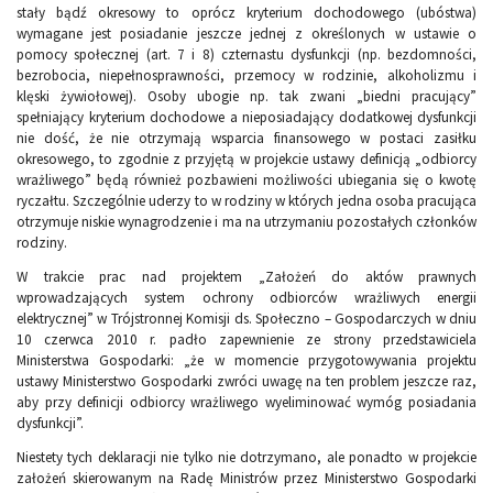
stały bądź okresowy to oprócz kryterium dochodowego (ubóstwa)
wymagane jest posiadanie jeszcze jednej z określonych w ustawie o
pomocy społecznej (art. 7 i 8) czternastu dysfunkcji (np. bezdomności,
bezrobocia, niepełnosprawności, przemocy w rodzinie, alkoholizmu i
klęski żywiołowej). Osoby ubogie np. tak zwani „biedni pracujący”
spełniający kryterium dochodowe a nieposiadający dodatkowej dysfunkcji
nie dość, że nie otrzymają wsparcia finansowego w postaci zasiłku
okresowego, to zgodnie z przyjętą w projekcie ustawy definicją „odbiorcy
wrażliwego” będą również pozbawieni możliwości ubiegania się o kwotę
ryczałtu. Szczególnie uderzy to w rodziny w których jedna osoba pracująca
otrzymuje niskie wynagrodzenie i ma na utrzymaniu pozostałych członków
rodziny.
W trakcie prac nad projektem „Założeń do aktów prawnych
wprowadzających system ochrony odbiorców wrażliwych energii
elektrycznej” w Trójstronnej Komisji ds. Społeczno – Gospodarczych w dniu
10 czerwca 2010 r. padło zapewnienie ze strony przedstawiciela
Ministerstwa Gospodarki: „że w momencie przygotowywania projektu
ustawy Ministerstwo Gospodarki zwróci uwagę na ten problem jeszcze raz,
aby przy definicji odbiorcy wrażliwego wyeliminować wymóg posiadania
dysfunkcji”.
Niestety tych deklaracji nie tylko nie dotrzymano, ale ponadto w projekcie
założeń skierowanym na Radę Ministrów przez Ministerstwo Gospodarki