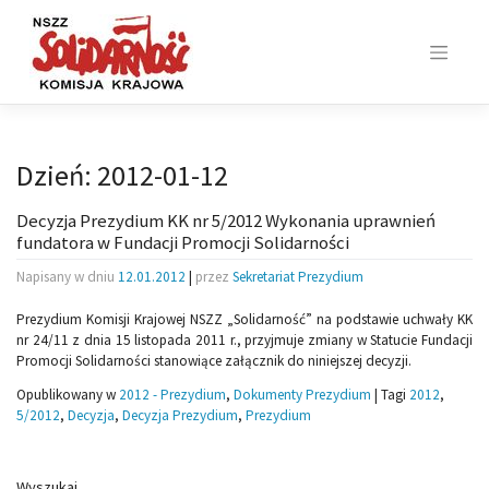
Skip
to
content
Dzień:
2012-01-12
Decyzja Prezydium KK nr 5/2012 Wykonania uprawnień
fundatora w Fundacji Promocji Solidarności
Napisany w dniu
12.01.2012
|
przez
Sekretariat Prezydium
Prezydium Komisji Krajowej NSZZ „Solidarność” na podstawie uchwały KK
nr 24/11 z dnia 15 listopada 2011 r., przyjmuje zmiany w Statucie Fundacji
Promocji Solidarności stanowiące załącznik do niniejszej decyzji.
Opublikowany w
2012 - Prezydium
,
Dokumenty Prezydium
|
Tagi
2012
,
5/2012
,
Decyzja
,
Decyzja Prezydium
,
Prezydium
Wyszukaj