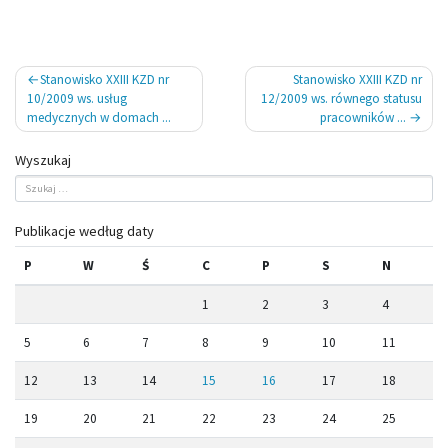
Nawigacja
Stanowisko XXIII KZD nr
Stanowisko XXIII KZD nr
wpisu
10/2009 ws. usług
12/2009 ws. równego statusu
medycznych w domach ...
pracowników ...
Wyszukaj
Publikacje według daty
P
W
Ś
C
P
S
N
1
2
3
4
5
6
7
8
9
10
11
12
13
14
15
16
17
18
19
20
21
22
23
24
25