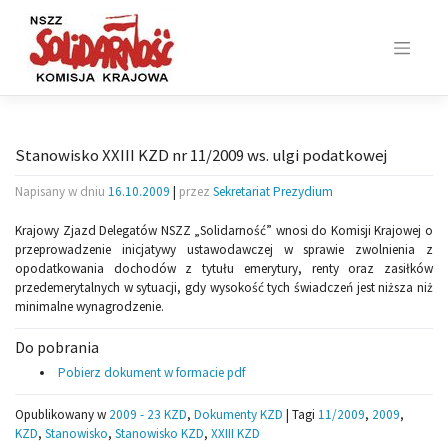
Skip
to
content
Stanowisko XXIII KZD nr 11/2009 ws. ulgi podatkowej
Napisany w dniu
16.10.2009
|
przez
Sekretariat Prezydium
Krajowy Zjazd Delegatów NSZZ „Solidarność” wnosi do Komisji Krajowej o
przeprowadzenie inicjatywy ustawodawczej w sprawie zwolnienia z
opodatkowania dochodów z tytułu emerytury, renty oraz zasiłków
przedemerytalnych w sytuacji, gdy wysokość tych świadczeń jest niższa niż
minimalne wynagrodzenie.
Do pobrania
Pobierz dokument w formacie pdf
Opublikowany w
2009 - 23 KZD
,
Dokumenty KZD
|
Tagi
11/2009
,
2009
,
KZD
,
Stanowisko
,
Stanowisko KZD
,
XXIII KZD