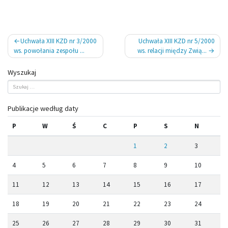
Nawigacja
Uchwała XIII KZD nr 3/2000
Uchwała XIII KZD nr 5/2000
wpisu
ws. powołania zespołu ...
ws. relacji między Zwią...
Wyszukaj
Publikacje według daty
P
W
Ś
C
P
S
N
1
2
3
4
5
6
7
8
9
10
11
12
13
14
15
16
17
18
19
20
21
22
23
24
25
26
27
28
29
30
31