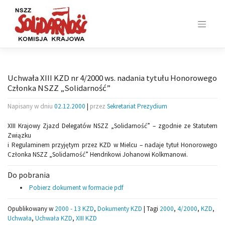
Skip
to
content
Uchwała XIII KZD nr 4/2000 ws. nadania tytułu Honorowego
Członka NSZZ „Solidarność”
Napisany w dniu
02.12.2000
|
przez
Sekretariat Prezydium
XIII Krajowy Zjazd Delegatów NSZZ „Solidarność” – zgodnie ze Statutem
Związku
i Regulaminem przyjętym przez KZD w Mielcu – nadaje tytuł Honorowego
Członka NSZZ „Solidarność” Hendrikowi Johanowi Kolkmanowi.
Do pobrania
Pobierz dokument w formacie pdf
Opublikowany w
2000 - 13 KZD
,
Dokumenty KZD
|
Tagi
2000
,
4/2000
,
KZD
,
Uchwała
,
Uchwała KZD
,
XIII KZD