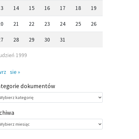
13
14
15
16
17
18
19
20
21
22
23
24
25
26
27
28
29
30
31
udzień 1999
wrz
sie »
ategorie dokumentów
egorie
kumentów
chiwa
chiwa