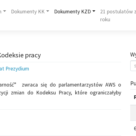
m
Dokumenty KK
Dokumenty KZD
21 postulatów z
roku
Kodeksie pracy
Wy
iat Prezydium
Pu
darność” zwraca się do parlamentarzystów AWS o
zycji zmian do Kodeksu Pracy, które ograniczałyby