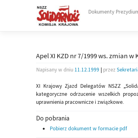
Skip
to
Dokumenty Prezydiu
content
Apel XI KZD nr 7/1999 ws. zmian w 
Napisany w dniu
11.12.1999
|
przez
Sekretar
XI Krajowy Zjazd Delegatów NSZZ „Soli
kategoryczne odrzucenie wszelkich propo
uprawnienia pracownicze i związkowe.
Do pobrania
Pobierz dokument w formacie pdf