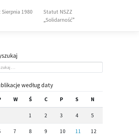
 Sierpnia 1980
Statut NSZZ
„Solidarność”
szukaj
blikacje według daty
P
W
Ś
C
P
S
N
1
2
3
4
5
6
7
8
9
10
11
12