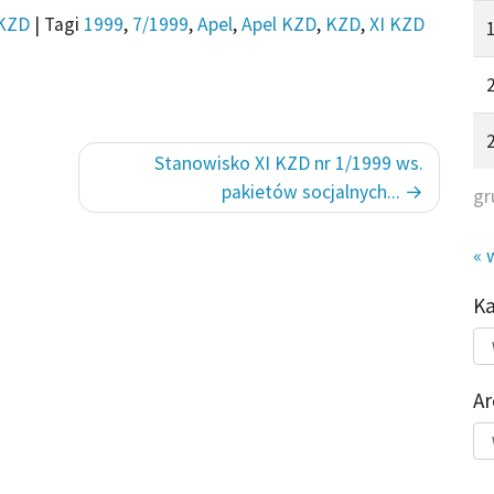
KZD
|
Tagi
1999
,
7/1999
,
Apel
,
Apel KZD
,
KZD
,
XI KZD
Stanowisko XI KZD nr 1/1999 ws.
pakietów socjalnych...
gr
« 
K
Kat
do
Ar
Ar