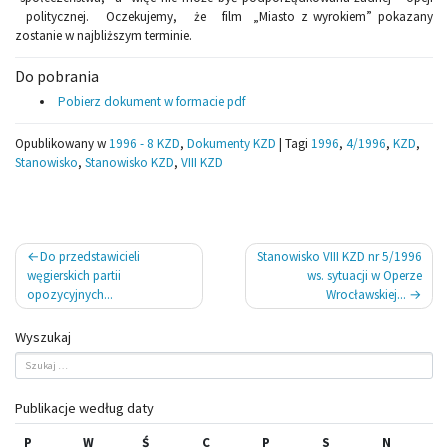
politycznej. Oczekujemy, że film „Miasto z wyrokiem” pokazany
zostanie w najbliższym terminie.
Do pobrania
Pobierz dokument w formacie pdf
Opublikowany w
1996 - 8 KZD
,
Dokumenty KZD
|
Tagi
1996
,
4/1996
,
KZD
,
Stanowisko
,
Stanowisko KZD
,
VIII KZD
Nawigacja
Do przedstawicieli
Stanowisko VIII KZD nr 5/1996
wpisu
węgierskich partii
ws. sytuacji w Operze
opozycyjnych...
Wrocławskiej...
Wyszukaj
Publikacje według daty
P
W
Ś
C
P
S
N