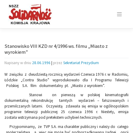
Skip
to
content
Stanowisko VIII KZD nr 4/1996 ws. filmu „Miasto z
wyrokiem”
Napisany w dniu
28.06.1996
|
przez
Sekretariat Prezydium
W związku z dwudziestą rocznicą wydarzeń Czerwca 1976 r. w Radomiu,
Łódzkie „Contra Studio” wyprodukowało dla I Programu Telewizji
Polskiej S.A. film dokumentalny pt. „Miasto z wyrokiem”.
Stanowi on pierwszą w polskiej kinematografii
dokumentalną rekonstrukcję tamtych wydarzeń – fałszowanych i
przemilczanych latami. Oczywistą zdawała się emisja w ogólnopolskim
programie telewizji publicznej 25 czerwca 1996 r. Niestety, emisja
została wstrzymana pod pretekstem uchybień technicznych.
Przypominamy, że TVP S.A. ma charakter publiczny i należy do całego
społeczeństwa, a więc nie może być podporządkowana żadnej opcji