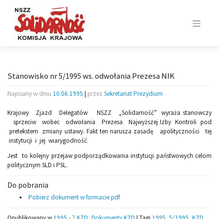
Skip
to
content
Stanowisko nr 5/1995 ws. odwołania Prezesa NIK
Napisany w dniu
10.06.1995
|
przez
Sekretariat Prezydium
Krajowy Zjazd Delegatów NSZZ „Solidarność” wyraża stanowczy
sprzeciw wobec odwołania Prezesa Najwyższej Izby Kontroli pod
pretekstem zmiany ustawy. Fakt ten narusza zasadę apolityczności tej
instytucji i jej wiarygodność.
Jest to kolejny przejaw podporządkowania instytucji państwowych celom
politycznym SLD i PSL.
Do pobrania
Pobierz dokument w formacie pdf
Opublikowany w
1995 - 7 KZD
,
Dokumenty KZD
|
Tagi
1995
,
5/1995
,
KZD
,