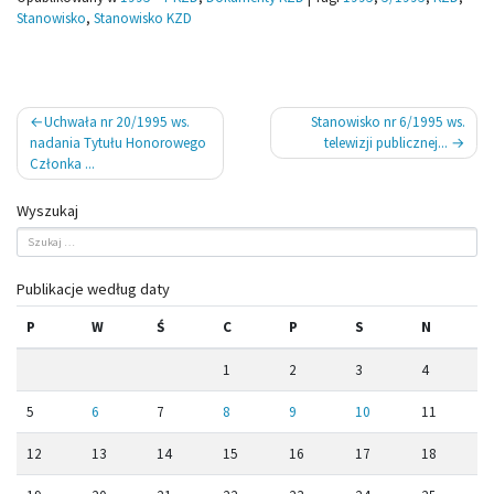
Stanowisko
,
Stanowisko KZD
Nawigacja
Uchwała nr 20/1995 ws.
Stanowisko nr 6/1995 ws.
wpisu
nadania Tytułu Honorowego
telewizji publicznej...
Członka ...
Wyszukaj
Publikacje według daty
P
W
Ś
C
P
S
N
1
2
3
4
5
6
7
8
9
10
11
12
13
14
15
16
17
18