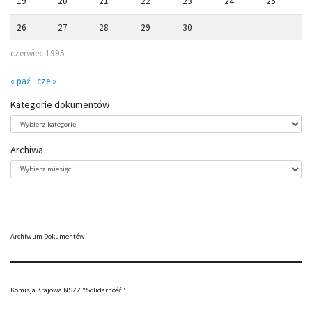
19
20
21
22
23
24
25
26
27
28
29
30
czerwiec 1995
« paź
cze »
Kategorie dokumentów
Kategorie
dokumentów
Archiwa
Archiwa
Archiwum Dokumentów
Komisja Krajowa NSZZ "Solidarność"