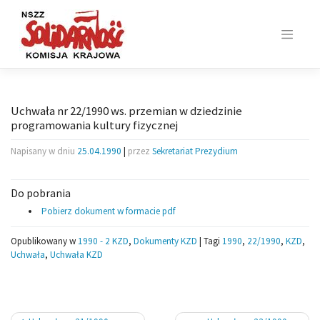
Skip
to
content
Uchwała nr 22/1990 ws. przemian w dziedzinie
programowania kultury fizycznej
Napisany w dniu
25.04.1990
|
przez
Sekretariat Prezydium
Do pobrania
Pobierz dokument w formacie pdf
Opublikowany w
1990 - 2 KZD
,
Dokumenty KZD
|
Tagi
1990
,
22/1990
,
KZD
,
Uchwała
,
Uchwała KZD