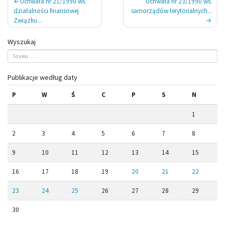
Nawigacja
Uchwała nr 21/1990 ws.
Uchwała nr 23/1990 ws.
wpisu
działalności finansowej
samorządów terytorialnych...
Związku...
Wyszukaj
Publikacje według daty
P
W
Ś
C
P
S
N
1
2
3
4
5
6
7
8
9
10
11
12
13
14
15
16
17
18
19
20
21
22
23
24
25
26
27
28
29
30