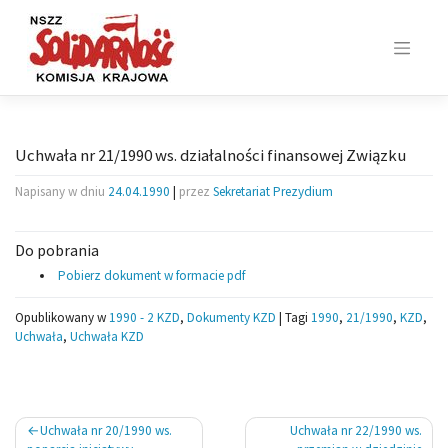
Skip
to
content
Uchwała nr 21/1990 ws. działalności finansowej Związku
Napisany w dniu
24.04.1990
|
przez
Sekretariat Prezydium
Do pobrania
Pobierz dokument w formacie pdf
Opublikowany w
1990 - 2 KZD
,
Dokumenty KZD
|
Tagi
1990
,
21/1990
,
KZD
,
Uchwała
,
Uchwała KZD
Nawigacja
Uchwała nr 20/1990 ws.
Uchwała nr 22/1990 ws.