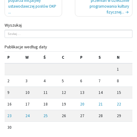
wpisu
poparcia inicjatywy
przemian w dziedzinie
ustawodawczej posłów OKP
programowania kultury
...
fizycznej...
Wyszukaj
Publikacje według daty
P
W
Ś
C
P
S
N
1
2
3
4
5
6
7
8
9
10
11
12
13
14
15
16
17
18
19
20
21
22
23
24
25
26
27
28
29
30