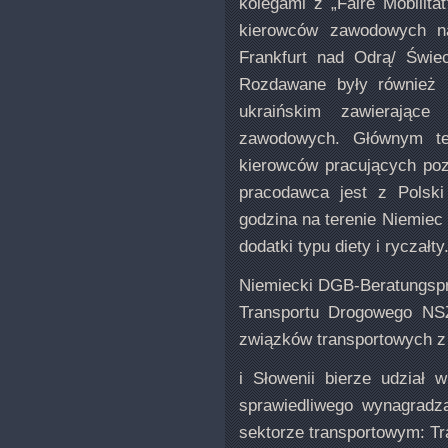
kolegami z „Faire Mobilita
kierowców zawodowych na
Frankfurt nad Odrą/ Świe
Rozdawane były również u
ukraińskim zawierające
zawodowych. Głównym te
kierowców pracujących poz
pracodawca jest z Polsk
godzina na terenie Niemiec 
dodatki typu diety i ryczałty
Niemiecki DGB-Beratungsproj
Transportu Drogowego NSZ
związków transportowych z 
i Słowenii bierze udział 
sprawiedliwego wynagradz
sektorze transportowym: T