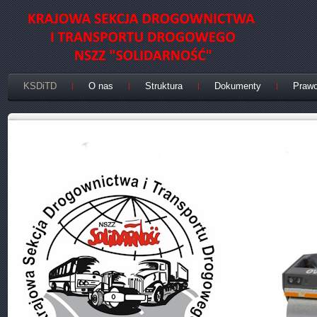
KSDiTD
O nas
Struktura
Dokumenty
Praw