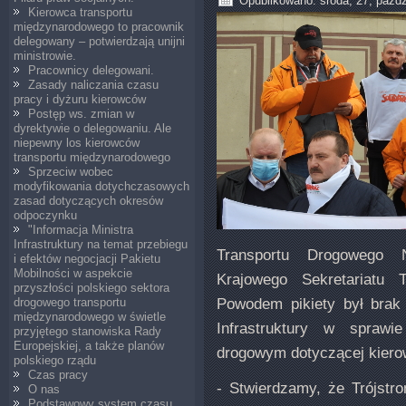
Opublikowano: środa, 27, paźdz
Kierowca transportu
międzynarodowego to pracownik
delegowany – potwierdzają unijni
ministrowie.
Pracownicy delegowani.
Zasady naliczania czasu
pracy i dyżuru kierowców
Postęp ws. zmian w
dyrektywie o delegowaniu. Ale
niepewny los kierowców
transportu międzynarodowego
Sprzeciw wobec
modyfikowania dotychczasowych
zasad dotyczących okresów
odpoczynku
"Informacja Ministra
Infrastruktury na temat przebiegu
Transportu Drogowego 
i efektów negocjacji Pakietu
Mobilności w aspekcie
Krajowego Sekretariatu 
przyszłości polskiego sektora
Powodem pikiety był brak 
drogowego transportu
międzynarodowego w świetle
Infrastruktury w sprawi
przyjętego stanowiska Rady
Europejskiej, a także planów
drogowym dotyczącej kier
polskiego rządu
Czas pracy
- Stwierdzamy, że Trójstr
O nas
Podstawowy system czasu