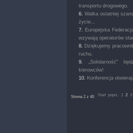
transportu drogowego.
Walka ostatniej sza
życie...
Europejska Federacja
wzywają operatorów stac
Dziękujemy pracownik
ruchu.
„Solidarność” bę
kierowców!
Konferencja otwieraj
Start
poprz.
1
2
3
Strona 2 z 40