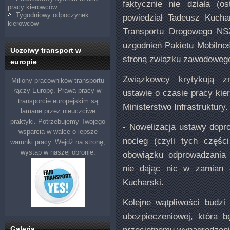
faktycznie nie działa (o
pracy kierowców
Tygodniowy odpoczynek
powiedział Tadeusz Kucha
kierowców
Transportu Drogowego NSZ
uzgodnień Pakietu Mobilnoś
Uczciwy transport w
stroną związku zawodowego 
europie
Związkowcy krytykują z
Miliony pracowników transportu
łączy Europę. Prawa pracy w
ustawie o czasie pracy ki
transporcie europejskim są
Ministerstwo Infrastruktury.
łamane przez nieuczciwe
praktyki. Potrzebujemy Twojego
- Nowelizacja ustawy doprow
wsparcia w walce o lepsze
nocleg (czyli tych częśc
warunki pracy. Wejdź na stronę,
wystąp w naszej obronie.
obowiązku odprowadzania 
nie dając nic w zamian
Kucharski.
Kolejne wątpliwości budzi
ubezpieczeniowej, która 
przeciętnemu wynagrodzeni
Galeria