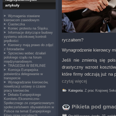
artykuły
Wymagania stawiane
kierowcom zawodowym
Ciasteczka
Koniec protestu na Śląsku.
Informacje dotyczące budowy
systemu odcinkowej kontroli
ryczałtem?
prędkości
Kierowcy mają prawo do zdjęć
z fotoradarów
Wynagrodzenie kierowcy m
Sprzeciwu wobec działań
polskiego rządu na forum
Jeśli nie zmienią się pol
międzynarodowym.
TRAGEDIA W BERLINIE
drastyczny wzrost kosztów.
Komisja Europejska
które firmy odczują już na
potwierdza delegowanie w
transporcie
czytaj więcej
Wynagradzanie kierowców,
nowelizacji ustawy o czasie
Kategoria:
Z prac Krajowej Sek
pracy kierowców.
Debata Europejskiego
Komitetu Ekonomiczno-
Społecznego ze zorganizowanym
Pikieta pod gmac
społeczeństwem obywatelskim w
Polsce na temat Europejskiego
Filaru praw socjalnych.