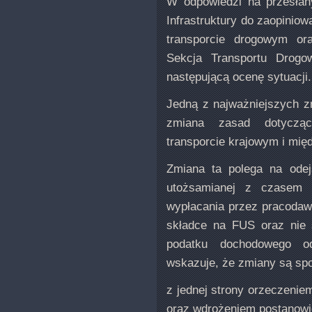
W odpowiedzi na przesłan
Infrastruktury do zaopiniow
transporcie drogowym or
Sekcja Transportu Drogo
następującą ocenę sytuacji
Jedną z najważniejszych z
zmiana zasad dotyczą
transporcie krajowym i mi
Zmiana ta polega na odej
utożsamianej z czasem 
wypłacania przez pracodawcę
składce na FUS oraz nie 
podatku dochodowego o
wskazuje, że zmiany są s
z jednej strony orzeczeniem
oraz wdrożeniem postanowie