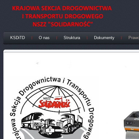
KSDiTD
O nas
Struktura
Dokumenty
Praw