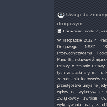
Uwagi do zmiany
drogowym
Opublikowano: sobota, 21, wrz
W listopadzie 2012 r. Kra
Drogowego NSZZ "Soli
Przewodniczącemu Podko
Panu Stanisławowi Żmijano
ustawy o zmianie ustawy
tych znalazła się m. in.
zatrudniania kierowców 
przestępstwa umyślne jedyn
wpływ na wykonywanie o
Związkowcy zwrócili u
wykonywania pracy zarob