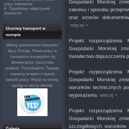
Gospodarki Morskiej zmie
pracy kierowców
Tygodniowy odpoczynek
zakresu i sposobu przepro
kierowców
oraz wzorów dokumentów
więcej >
Uczciwy transport w
europie
Projekt rozporządzenia 
Miliony pracowników transportu
Gospodarki Morskiej zmi
łączy Europę. Prawa pracy w
świadectwa dopuszczenia
transporcie europejskim są
łamane przez nieuczciwe
praktyki. Potrzebujemy Twojego
Projekt rozporządzenia 
wsparcia w walce o lepsze
Gospodarki Morskiej zmie
warunki pracy. Wejdź na stronę,
wystąp w naszej obronie.
warunków technicznych po
wyposażenia
więcej >
Projekt rozporządzenia 
Gospodarki Morskiej zmie
szczegółowych warunków 
Galeria