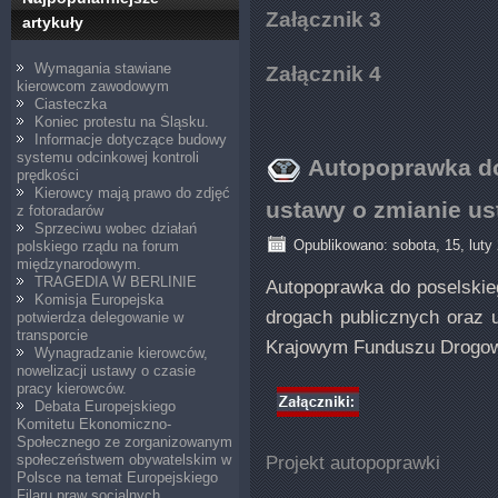
Załącznik 3
artykuły
Wymagania stawiane
Załącznik 4
kierowcom zawodowym
Ciasteczka
Koniec protestu na Śląsku.
Informacje dotyczące budowy
systemu odcinkowej kontroli
Autopoprawka do
prędkości
Kierowcy mają prawo do zdjęć
ustawy o zmianie us
z fotoradarów
Sprzeciwu wobec działań
Opublikowano: sobota, 15, luty
polskiego rządu na forum
międzynarodowym.
TRAGEDIA W BERLINIE
Autopoprawka do poselskie
Komisja Europejska
drogach publicznych oraz 
potwierdza delegowanie w
transporcie
Krajowym Funduszu Drog
Wynagradzanie kierowców,
nowelizacji ustawy o czasie
pracy kierowców.
Debata Europejskiego
Komitetu Ekonomiczno-
Społecznego ze zorganizowanym
Projekt autopoprawki
społeczeństwem obywatelskim w
Polsce na temat Europejskiego
Filaru praw socjalnych.