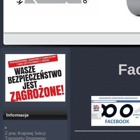
Fa
Informacje
Z prac Krajowej Sekcji
Transportu Drogowego.