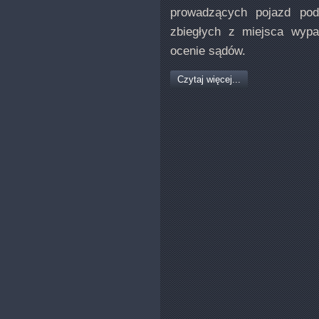
prowadzących pojazd pod
zbiegłych z miejsca wypa
ocenie sądów.
Czytaj więcej...