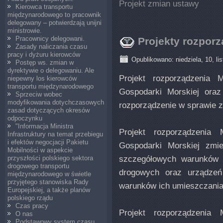
Projekt zmian ustawy
Kierowca transportu
międzynarodowego to pracownik
delegowany – potwierdzają unijni
ministrowie.
Pracownicy delegowani.
Projekty rozpor
Zasady naliczania czasu
pracy i dyżuru kierowców
Opublikowano: niedziela, 10, li
Postęp ws. zmian w
dyrektywie o delegowaniu. Ale
Projekt rozporządzenia M
niepewny los kierowców
transportu międzynarodowego
Gospodarki Morskiej ora
Sprzeciw wobec
modyfikowania dotychczasowych
rozporządzenie w sprawie
zasad dotyczących okresów
odpoczynku
"Informacja Ministra
Projekt rozporządzenia 
Infrastruktury na temat przebiegu
i efektów negocjacji Pakietu
Gospodarki Morskiej zmie
Mobilności w aspekcie
szczegółowych warunków 
przyszłości polskiego sektora
drogowego transportu
drogowych oraz urządzeń
międzynarodowego w świetle
przyjętego stanowiska Rady
warunków ich umieszczani
Europejskiej, a także planów
polskiego rządu
Czas pracy
Projekt rozporządzenia 
O nas
Podstawowy system czasu