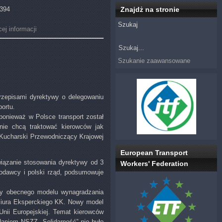
4394
Znajdż na stronie
Szukaj
ej informacji
Szukanie zaawansowane
rzepisami dyrektywy o delegowaniu
ortu.
ponieważ w Polsce transport został
nie chcą traktować kierowców jak
 Kucharski Przewodniczący Krajowej
European Transport
wiązanie stosowania dyrektywy od 3
Workers' Federation
acodawcy i polski rząd, podsumowuje
ny obecnego modelu wynagradzania
 Biura Eksperckiego KK. Nowy model
Unii Europejskiej. Temat kierowców
aniem NSZZ „Solidarność” nie było