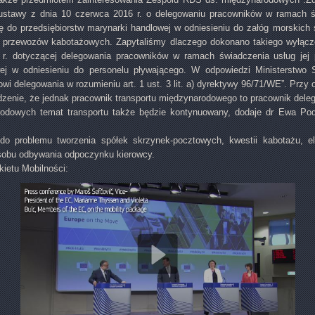
ustawy z dnia 10 czerwca 2016 r. o delegowaniu pracowników w ramach św
ię do przedsiębiorstw marynarki handlowej w odniesieniu do załóg morskich
przewozów kabotażowych. Zapytaliśmy dlaczego dokonano takiego wyłącze
r. dotyczącej delegowania pracowników w ramach świadczenia usług jej p
wej w odniesieniu do personelu pływającego. W odpowiedzi Ministerstwo 
wi delegowania w rozumieniu art. 1 ust. 3 lit. a) dyrektywy 96/71/WE”. Przy 
dzenie, że jednak pracownik transportu międzynarodowego to pracownik dele
odowych temat transportu także będzie kontynuowany, dodaje dr Ewa Pod
 do problemu tworzenia spółek skrzynek-pocztowych, kwestii kabotażu, el
osobu odbywania odpoczynku kierowcy.
kietu Mobilności: