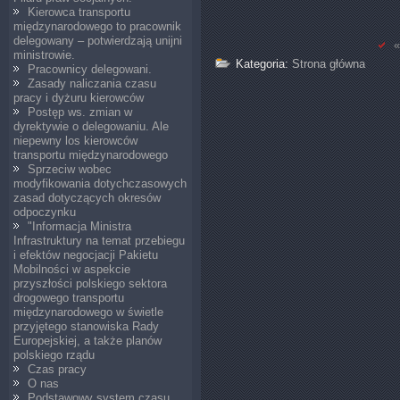
Kierowca transportu
międzynarodowego to pracownik
delegowany – potwierdzają unijni
«
ministrowie.
Kategoria:
Strona główna
Pracownicy delegowani.
Zasady naliczania czasu
pracy i dyżuru kierowców
Postęp ws. zmian w
dyrektywie o delegowaniu. Ale
niepewny los kierowców
transportu międzynarodowego
Sprzeciw wobec
modyfikowania dotychczasowych
zasad dotyczących okresów
odpoczynku
"Informacja Ministra
Infrastruktury na temat przebiegu
i efektów negocjacji Pakietu
Mobilności w aspekcie
przyszłości polskiego sektora
drogowego transportu
międzynarodowego w świetle
przyjętego stanowiska Rady
Europejskiej, a także planów
polskiego rządu
Czas pracy
O nas
Podstawowy system czasu