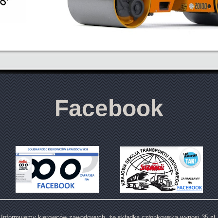
Facebook
Informujemy kierowców zawodowych, że składka członkowska wynosi 35 zł.