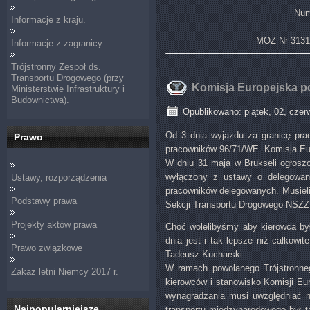
Num
Informacje z kraju.
MOZ Nr 3131
Informacje z zagranicy.
Trójstronny Zespoł ds.
Transportu Drogowego (przy
Komisja Europejska po
Ministerstwie Infrastruktury i
Budownictwa).
Opublikowano: piątek, 02, czer
Od 3 dnia wyjazdu za granicę pra
Prawo
pracowników 96/71/WE. Komisja Eur
W dniu 31 maja w Brukseli ogłoszo
wyłączony z ustawy o delegowani
Ustawy, rozporządzenia
pracowników delegowanych. Musieli
Podstawy prawa
Sekcji Transportu Drogowego NSZZ 
Projekty aktów prawa
Choć wolelibyśmy aby kierowca był
dnia jest i tak lepsze niż całkowi
Prawo związkowe
Tadeusz Kucharski.
W ramach powołanego Trójstronne
Zakaz letni Niemcy 2017 r.
kierowców i stanowisko Komisji Eu
wynagradzania musi uwzględniać ni
Najpopularniejsze
transportu międzynarodowego był 