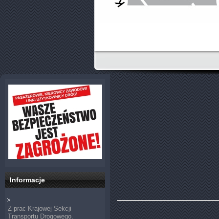
Informacje
Z prac Krajowej Sekcji
Transportu Drogowego.