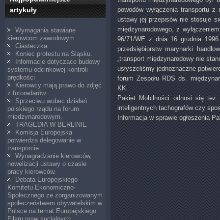
artykuły
powodów wyłączenia transportu z 
ustawy jej przepisów nie stosuje s
międzynarodowego, z wyłączeniem 
Wymagania stawiane
kierowcom zawodowym
96/71/WE z dnia 16 grudnia 1996 
Ciasteczka
przedsiębiorstw marynarki handlo
Koniec protestu na Śląsku.
„transport międzynarodowy nie stano
Informacje dotyczące budowy
usłyszeliśmy jednoznaczne potwier
systemu odcinkowej kontroli
prędkości
forum Zespołu RDS ds. międzynar
Kierowcy mają prawo do zdjęć
KK.
z fotoradarów
Pakiet Mobilności odnosi się też
Sprzeciwu wobec działań
inteligentnych tachografów czy sp
polskiego rządu na forum
międzynarodowym.
Informacja w sprawie ogłoszenia Pa
TRAGEDIA W BERLINIE
Komisja Europejska
potwierdza delegowanie w
transporcie
Wynagradzanie kierowców,
nowelizacji ustawy o czasie
pracy kierowców.
Debata Europejskiego
Komitetu Ekonomiczno-
Społecznego ze zorganizowanym
społeczeństwem obywatelskim w
Polsce na temat Europejskiego
Filaru praw socjalnych.