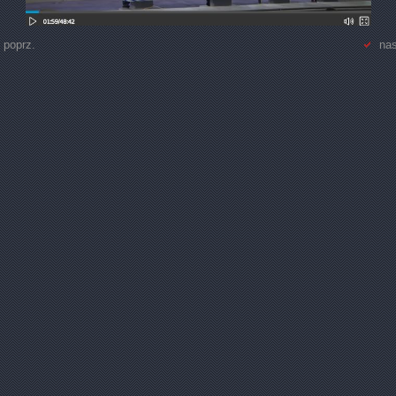
 poprz.
nas