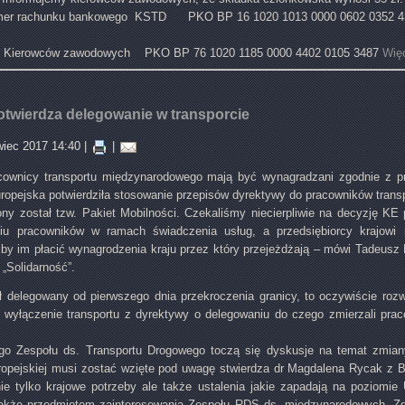
er rachunku bankowego KSTD PKO BP 16 1020 1013 0000 0602 0352 
 Kierowców zawodowych PKO BP 76 1020 1185 0000 4402 0105 3487
Więc
twierdza delegowanie w transporcie
wiec 2017 14:40
|
|
cownicy transportu międzynarodowego mają być wynagradzani zgodnie z p
opejska potwierdziła stosowanie przepisów dyrektywy do pracowników transp
ny został tzw. Pakiet Mobilności. Czekaliśmy niecierpliwie na decyzję KE 
u pracowników w ramach świadczenia usług, a przedsiębiorcy krajowi 
by im płacić wynagrodzenia kraju przez który przejeżdżają – mówi Tadeusz
„Solidarność”.
 delegowany od pierwszego dnia przekroczenia granicy, to oczywiście roz
te wyłączenie transportu z dyrektywy o delegowaniu do czego zmierzali pr
go Zespołu ds. Transportu Drogowego toczą się dyskusje na temat zmia
ropejskiej musi zostać wzięte pod uwagę stwierdza dr Magdalena Rycak z
e tylko krajowe potrzeby ale także ustalenia jakie zapadają na poziomie 
także przedmiotem zainteresowania Zespołu RDS ds. międzynarodowych .Zd